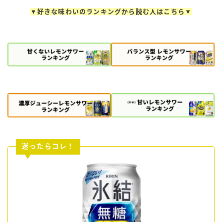
99.99（フォーナイン）
▼好きな味わいのランキングから読む人はこちら▼
レモン・ザ・リッチ
男梅サワー
キレートレモンサワー
愛のスコールホワイトサワー
WATER SOUR(ウォーターサワ)
宝酒造
焼酎ハイボール
タカラCANチューハイ
宝焼酎のお茶割りシリーズ
迷ったらコレ！
寶「丸おろし」
極上レモンサワー
極上フルーツサワー
すみか
タンチュー