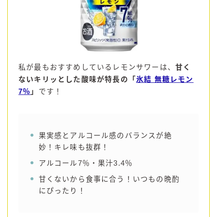
コカ・コーラ
檸檬堂
オリオンビール
WATTA
私が最もおすすめしているレモンサワーは、
甘く
natura WATTA
ないキリッとした酸味が特長の「
氷結 無糖レモン
7％
」
です！
ちゅらWATTA
合同酒精
その他メーカー
果実感とアルコール感のバランスが絶
素滴しぼり
妙！キレ味も抜群！
アルコール7％・果汁3.4％
お得情報
甘くないから食事に合う！いつもの晩酌
にぴったり！
Amazon
楽天