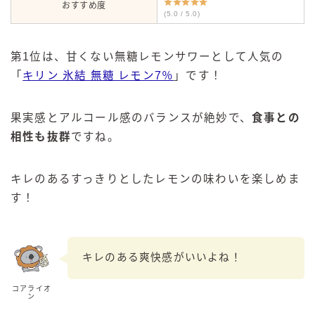
おすすめ度
(5.0 / 5.0)
第1位は、甘くない無糖レモンサワーとして人気の
「
キリン 氷結 無糖 レモン7％
」です！
果実感とアルコール感のバランスが絶妙で、
食事との
相性も抜群
ですね。
キレのあるすっきりとしたレモンの味わいを楽しめま
す！
キレのある爽快感がいいよね！
コアライオ
ン
毎日更新
缶チューハイの売れ筋ランキングはこちら