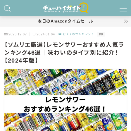
MENU
本日のAmazonタイムセール
2023.12.07
2024.01.04
おすすめランキング！
PR
ホーム
【ソムリエ厳選】レモンサワーおすすめ人気ラ
ンキング46選｜味わいのタイプ別に紹介！
特集！
【2024年版】
おすすめランキング！
商品レビュー
キリン
氷結
氷結 無糖
氷結 ストロング
麒麟特製サワー