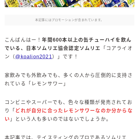
麒麟 発酵サワー
麹レモンサワー
本記事にはプロモーションが含まれています。
本搾り
スミノフ セルツァー
こんばんはー！
年間600本以上の缶チューハイを飲ん
サントリー
でいる、日本ソムリエ協会認定ソムリエ
「コアライオ
ン（
@koalion2021
）」です！
ー196℃ ストロングゼロ
ー196℃ 瞬間凍結
ー196℃ ザ・まるごと
家飲みでも外飲みでも、多くの人から圧倒的に支持さ
れている「レモンサワー」
CRAFT－196℃
こだわり酒場
ほろよい
コンビニやスーパーでも、色々な種類が発売されてお
り「
どれが自分に合ったレモンサワーなのか分からな
BAR Pomum（バー・ポームム）
い
」という人も多いのではないでしょうか。
角ハイボール
トリスハイボール
本記事では、テイスティングのプロであるソムリエ
ジムビームハイボール