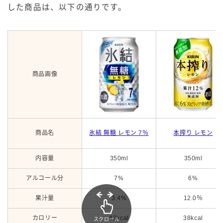
した商品は、以下の通りです。
商品画像
商品名
氷結 無糖 レモン 7％
本搾り レモン
内容量
350ml
350ml
アルコール分
7%
6%
果汁量
3.4%
12.0％
カロリー
43kcal
38kcal
スクロール