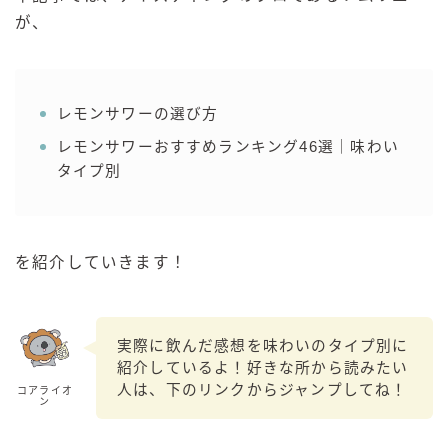
が、
GREEN1/2（グリーンハーフ）
鏡月焼酎ハイ
アサヒ
レモンサワーの選び方
贅沢搾り
レモンサワーおすすめランキング46選｜味わい
樽ハイ倶楽部
タイプ別
ザ・レモンクラフト
ザ・カクテルクラフト
Slat(すらっと）
を紹介していきます！
月庵
クリアクーラー
FRUITZER (フルーツァー）
実際に飲んだ感想を味わいのタイプ別に
紹介しているよ！好きな所から読みたい
サッポロ
人は、下のリンクからジャンプしてね！
コアライオ
濃いめのレモンサワー
ン
三ツ星グレフルサワー