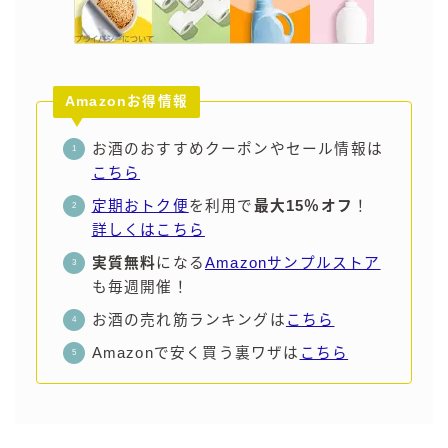
Amazonお得情報
お酒のおすすめクーポンやセール情報は
こちら
定期おトク便
を利用で
最大15％オフ
！
詳しくはこちら
実質無料
になる
Amazonサンプルストア
も毎週開催！
お酒の売れ筋ランキングは
こちら
Amazonで安く買う裏ワザは
こちら