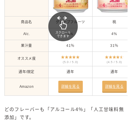
商品名
グレープフルーツ
桃
スクロール
Alc.
4%
4%
できます
果汁量
41％
31％
オススメ度
(5.0 / 5.0)
(4.5 / 5.0)
通年/限定
通年
通年
Amazon
詳細を見る
詳細を見る
どのフレーバーも「アルコール4％」「人工甘味料無
添加」です。