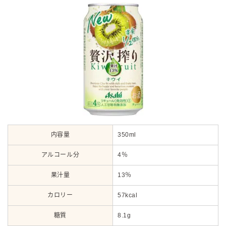
内容量
350ml
アルコール分
4％
果汁量
13％
カロリー
57kcal
毎日更新
糖質
8.1g
缶チューハイの売れ筋ランキングはこちら