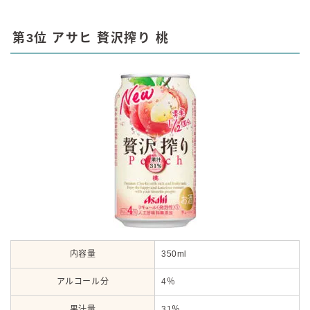
第3位 アサヒ 贅沢搾り 桃
内容量
350ml
アルコール分
4％
果汁量
31％