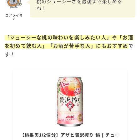
桃のジューシーさを最後まで楽しめる
ね！
コアライオ
ン
「ジューシーな桃の味わいを楽しみたい人」や「お酒
を初めて飲む人」「お酒が苦手な人」にもおすすめ
で
す！
【桃果実1/2個分】アサヒ贅沢搾り 桃 [ チュー