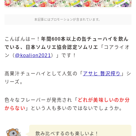
麒麟 発酵サワー
麹レモンサワー
本記事にはプロモーションが含まれています。
本搾り
スミノフ セルツァー
こんばんはー！
年間600本以上の缶チューハイを飲ん
サントリー
でいる、日本ソムリエ協会認定ソムリエ
「コアライオ
ン（
@koalion2021
）」です！
ー196℃ ストロングゼロ
ー196℃ 瞬間凍結
ー196℃ ザ・まるごと
高果汁チューハイとして人気の「
アサヒ 贅沢搾り
」シ
リーズ。
CRAFT－196℃
こだわり酒場
ほろよい
色々なフレーバーが発売され「
どれが美味しいのか分
からない
」という人も多いのではないでしょうか。
BAR Pomum（バー・ポームム）
角ハイボール
トリスハイボール
飲み比べするのも楽しいよ！
ジムビームハイボール