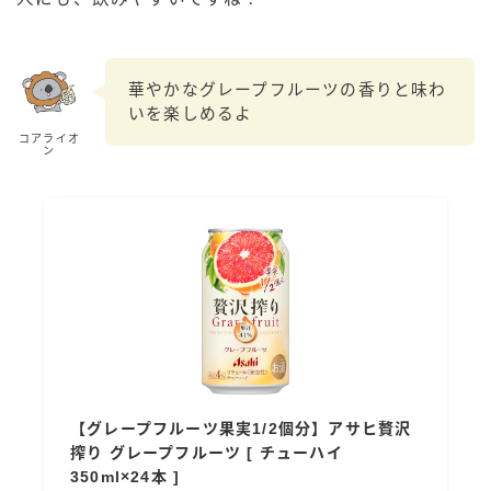
コカ・コーラ
檸檬堂
華やかなグレープフルーツの香りと味わ
オリオンビール
いを楽しめるよ
コアライオ
WATTA
ン
natura WATTA
ちゅらWATTA
合同酒精
その他メーカー
素滴しぼり
お得情報
【グレープフルーツ果実1/2個分】アサヒ贅沢
Amazon
搾り グレープフルーツ [ チューハイ
楽天
350ml×24本 ]