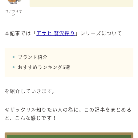
GREEN1/2（グリーンハーフ）
コアライオ
ン
鏡月焼酎ハイ
アサヒ
本記事では「
アサヒ 贅沢搾り
」シリーズについて
贅沢搾り
樽ハイ倶楽部
ブランド紹介
ザ・レモンクラフト
ザ・カクテルクラフト
おすすめランキング5選
Slat(すらっと）
月庵
を紹介していきます。
クリアクーラー
FRUITZER (フルーツァー）
≪ザックリ≫知りたい人の為に、この記事をまとめる
サッポロ
と、こんな感じです！
濃いめのレモンサワー
三ツ星グレフルサワー