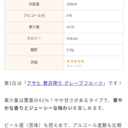
内容量
350ml
アルコール分
4％
果汁量
41％
カロリー
41kcal
糖質
3.9g
評価
(5.0 / 5.0)
第1位は「
アサヒ 贅沢搾り グレープフルーツ
」です！
果汁量は驚異の41％！やや甘さがあるタイプで、
華や
かな香りとジューシーな味わい
を楽しめます。
ピール感（苦味）も控えめで、アルコール度数も比較