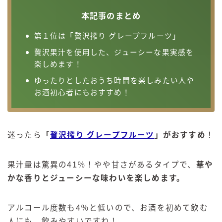
99.99（フォーナイン）
本記事のまとめ
レモン・ザ・リッチ
男梅サワー
第１位は「贅沢搾り グレープフルーツ」
キレートレモンサワー
贅沢果汁を使用した、ジューシーな果実感を
愛のスコールホワイトサワー
楽しめます！
WATER SOUR(ウォーターサワ)
ゆったりとしたおうち時間を楽しみたい人や
お酒初心者にもおすすめ！
宝酒造
焼酎ハイボール
タカラCANチューハイ
迷ったら
「
贅沢搾り グレープフルーツ
」
がおすすめ
！
宝焼酎のお茶割りシリーズ
寶「丸おろし」
果汁量は驚異の41％！やや甘さがあるタイプで、
華や
極上レモンサワー
かな香りとジューシーな味わい
を楽しめます。
極上フルーツサワー
すみか
アルコール度数も4％と低いので、お酒を初めて飲む
タンチュー
人にも、飲みやすいですね！