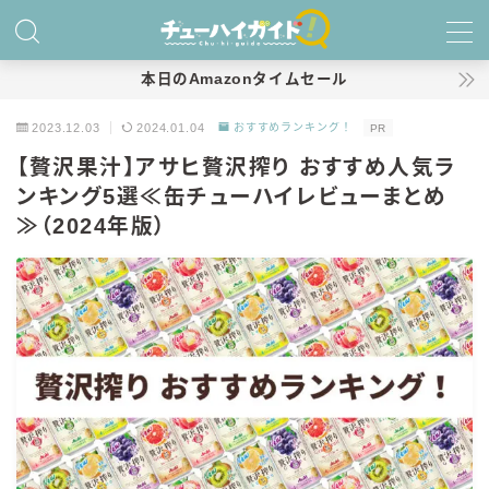
MENU
本日のAmazonタイムセール
2023.12.03
2024.01.04
おすすめランキング！
PR
ホーム
【贅沢果汁】アサヒ贅沢搾り おすすめ人気ラ
ンキング5選≪缶チューハイレビューまとめ
特集！
≫（2024年版）
おすすめランキング！
商品レビュー
キリン
氷結
氷結 無糖
氷結 ストロング
麒麟特製サワー