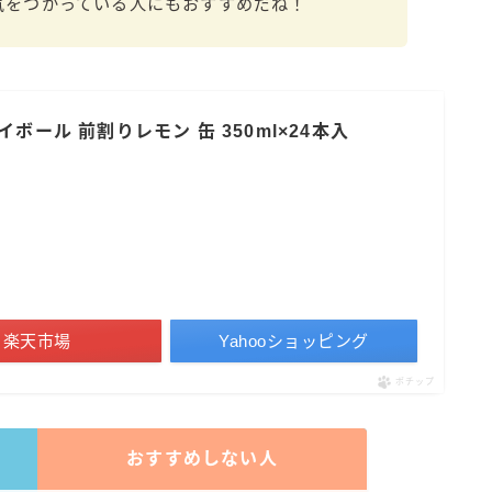
気をつかっている人にもおすすめだね！
すみか
タンチュー
コカ・コーラ
ボール 前割りレモン 缶 350ml×24本入
檸檬堂
オリオンビール
WATTA
natura WATTA
ちゅらWATTA
合同酒精
楽天市場
Yahooショッピング
その他メーカー
ポチップ
素滴しぼり
おすすめしない人
お得情報