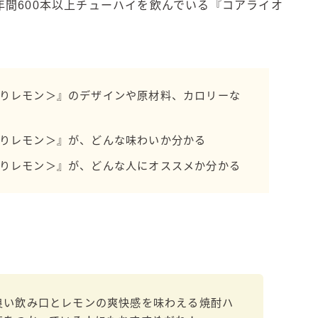
間600本以上チューハイを飲んでいる『コアライオ
濃いめのレモンサワー
三ツ星グレフルサワー
99.99（フォーナイン）
レモン・ザ・リッチ
割りレモン＞』のデザインや原材料、カロリーな
男梅サワー
キレートレモンサワー
割りレモン＞』が、どんな味わいか分かる
愛のスコールホワイトサワー
WATER SOUR(ウォーターサワ)
割りレモン＞』が、どんな人にオススメか分かる
宝酒造
焼酎ハイボール
タカラCANチューハイ
宝焼酎のお茶割りシリーズ
寶「丸おろし」
極上レモンサワー
良い飲み口とレモンの爽快感を味わえる焼酎ハ
極上フルーツサワー