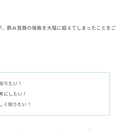
角ハイボール
トリスハイボール
ジムビームハイボール
が、飲み放題の価格を大幅に超えてしまったことをご
GREEN1/2（グリーンハーフ）
鏡月焼酎ハイ
アサヒ
贅沢搾り
樽ハイ倶楽部
ザ・レモンクラフト
ザ・カクテルクラフト
知りたい！
Slat(すらっと）
考にしたい！
月庵
しく知りたい！
クリアクーラー
FRUITZER (フルーツァー）
サッポロ