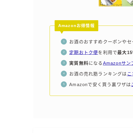
Amazonお得情報
お酒のおすすめクーポンやセ
定期おトク便
を利用で
最大1
実質無料
になる
Amazonサ
お酒の売れ筋ランキングは
こ
Amazonで安く買う裏ワザは