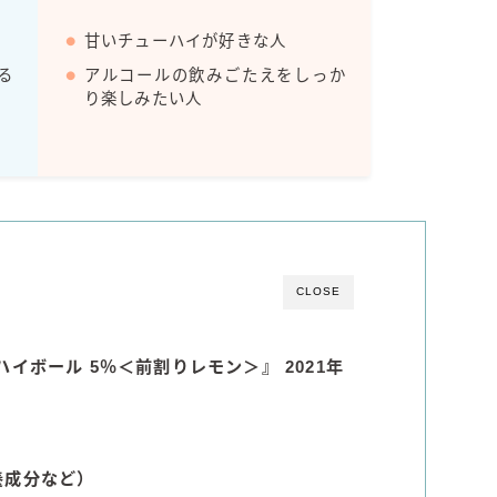
Amazon
甘いチューハイが好きな人
楽天
る
アルコールの飲みごたえをしっか
り楽しみたい人
コラム
運営者情報
お問い合わせ
CLOSE
イボール 5％＜前割りレモン＞』 2021年
養成分など）