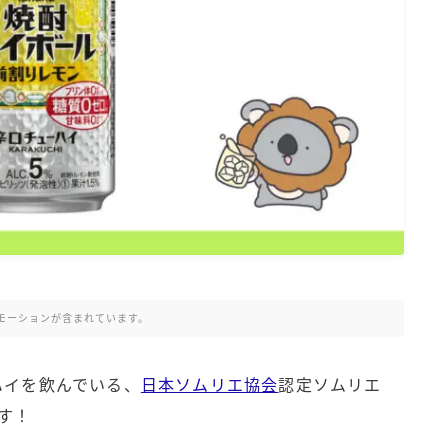
氷結 無糖
氷結 ストロング
麒麟特製サワー
麒麟 発酵サワー
麹レモンサワー
本搾り
スミノフ セルツァー
サントリー
ー196℃ ストロングゼロ
ー196℃ 瞬間凍結
ー196℃ ザ・まるごと
モーションが含まれています。
CRAFT－196℃
こだわり酒場
ハイを飲んでいる、
日本ソムリエ協会
認定ソムリエ
ほろよい
す！
BAR Pomum（バー・ポームム）