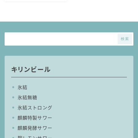
麒麟 発酵サワー
麹レモンサワー
本搾り
スミノフ セルツァー
検索
サントリー
ー196℃ ストロングゼロ
ー196℃ 瞬間凍結
キリンビール
ー196℃ ザ・まるごと
CRAFT－196℃
氷結
こだわり酒場
氷結無糖
ほろよい
氷結ストロング
BAR Pomum（バー・ポームム）
麒麟特製サワー
角ハイボール
麒麟発酵サワー
トリスハイボール
ジムビームハイボール