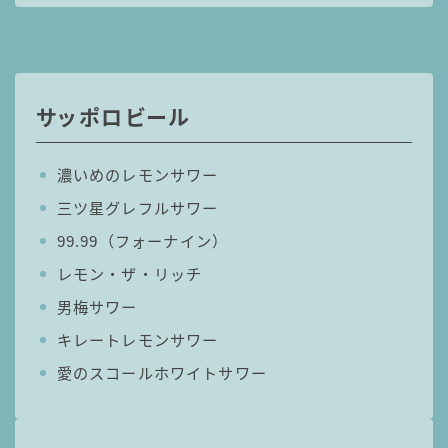
コカ・コーラ
檸檬堂
オリオンビール
サッポロビール
WATTA
natura WATTA
濃いめのレモンサワー
ちゅらWATTA
三ツ星グレフルサワー
合同酒精
99.99（フォーナイン）
その他メーカー
レモン・ザ・リッチ
素滴しぼり
男梅サワー
キレートレモンサワー
お得情報
愛のスコールホワイトサワー
Amazon
楽天