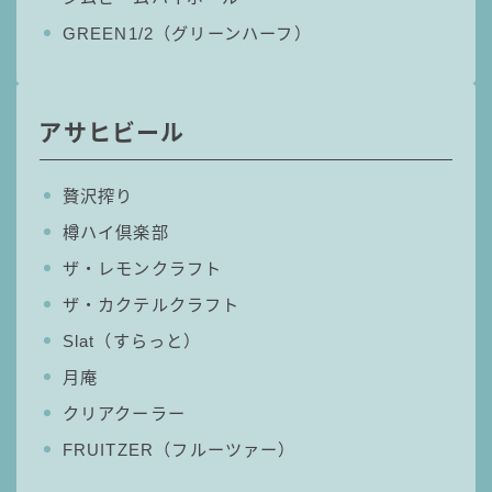
99.99（フォーナイン）
GREEN1/2（グリーンハーフ）
レモン・ザ・リッチ
男梅サワー
キレートレモンサワー
アサヒビール
愛のスコールホワイトサワー
WATER SOUR(ウォーターサワ)
贅沢搾り
宝酒造
樽ハイ倶楽部
焼酎ハイボール
ザ・レモンクラフト
タカラCANチューハイ
ザ・カクテルクラフト
宝焼酎のお茶割りシリーズ
Slat（すらっと）
寶「丸おろし」
月庵
極上レモンサワー
クリアクーラー
極上フルーツサワー
すみか
FRUITZER（フルーツァー）
タンチュー