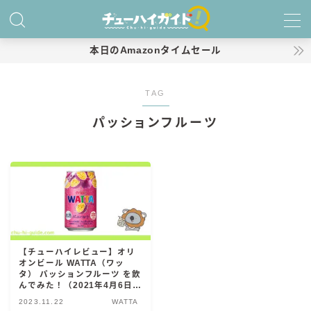
MENU
本日のAmazonタイムセール
ホーム
TAG
パッションフルーツ
特集！
おすすめランキング！
商品レビュー
キリン
氷結
【チューハイレビュー】オリ
オンビール WATTA（ワッ
氷結 無糖
タ） パッションフルーツ を飲
んでみた！（2021年4月6日発
氷結 ストロング
売）
2023.11.22
WATTA
麒麟特製サワー