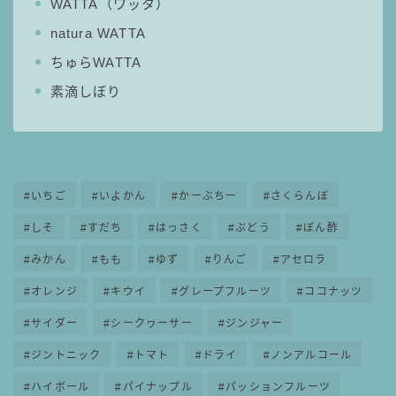
WATTA（ワッタ）
natura WATTA
ちゅらWATTA
素滴しぼり
いちご
いよかん
かーぶちー
さくらんぼ
しそ
すだち
はっさく
ぶどう
ぽん酢
みかん
もも
ゆず
りんご
アセロラ
オレンジ
キウイ
グレープフルーツ
ココナッツ
サイダー
シークヮーサー
ジンジャー
ジントニック
トマト
ドライ
ノンアルコール
ハイボール
パイナップル
パッションフルーツ