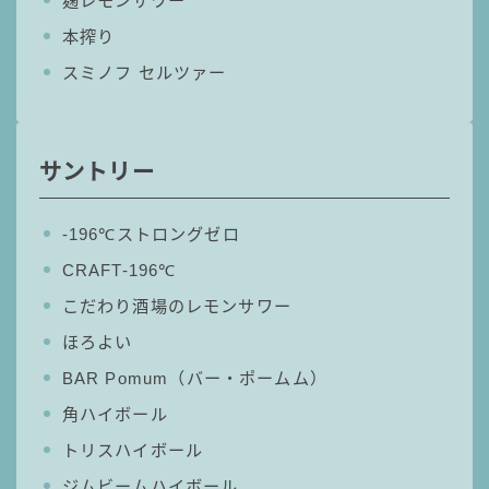
麹レモンサワー
GREEN1/2（グリーンハーフ）
本搾り
鏡月焼酎ハイ
スミノフ セルツァー
アサヒ
贅沢搾り
サントリー
樽ハイ倶楽部
ザ・レモンクラフト
‐196℃ストロングゼロ
ザ・カクテルクラフト
Slat(すらっと）
CRAFT-196℃
月庵
こだわり酒場のレモンサワー
クリアクーラー
ほろよい
FRUITZER (フルーツァー）
BAR Pomum（バー・ポームム）
サッポロ
角ハイボール
濃いめのレモンサワー
トリスハイボール
三ツ星グレフルサワー
ジムビームハイボール