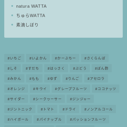
natura WATTA
ちゅらWATTA
素滴しぼり
いちご
いよかん
かーぶちー
さくらんぼ
しそ
すだち
はっさく
ぶどう
ぽん酢
みかん
もも
ゆず
りんご
アセロラ
オレンジ
キウイ
グレープフルーツ
ココナッツ
サイダー
シークヮーサー
ジンジャー
ジントニック
トマト
ドライ
ノンアルコール
ハイボール
パイナップル
パッションフルーツ