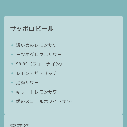
コカ・コーラ
檸檬堂
サッポロビール
オリオンビール
WATTA
濃いめのレモンサワー
natura WATTA
ちゅらWATTA
三ツ星グレフルサワー
99.99（フォーナイン）
合同酒精
レモン・ザ・リッチ
その他メーカー
男梅サワー
素滴しぼり
キレートレモンサワー
愛のスコールホワイトサワー
お得情報
Amazon
楽天
宝酒造