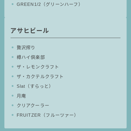
GREEN1/2（グリーンハーフ）
99.99（フォーナイン）
レモン・ザ・リッチ
男梅サワー
アサヒビール
キレートレモンサワー
愛のスコールホワイトサワー
WATER SOUR(ウォーターサワ)
贅沢搾り
樽ハイ倶楽部
宝酒造
ザ・レモンクラフト
焼酎ハイボール
ザ・カクテルクラフト
タカラCANチューハイ
宝焼酎のお茶割りシリーズ
Slat（すらっと）
寶「丸おろし」
月庵
極上レモンサワー
クリアクーラー
極上フルーツサワー
FRUITZER（フルーツァー）
すみか
タンチュー