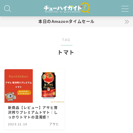
MENU
本日のAmazonタイムセール
ホーム
TAG
トマト
特集！
おすすめランキング！
商品レビュー
キリン
氷結
新商品【レビュー】アサヒ贅
沢搾りプレミアムトマト｜し
氷結 無糖
っかりトマトの混濁感！
氷結 ストロング
2023.11.10
アサヒ
麒麟特製サワー