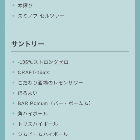
本搾り
GREEN1/2（グリーンハーフ）
スミノフ セルツァー
鏡月焼酎ハイ
アサヒ
贅沢搾り
サントリー
樽ハイ倶楽部
ザ・レモンクラフト
‐196℃ストロングゼロ
ザ・カクテルクラフト
CRAFT-196℃
Slat(すらっと）
こだわり酒場のレモンサワー
月庵
ほろよい
クリアクーラー
BAR Pomum（バー・ポームム）
FRUITZER (フルーツァー）
角ハイボール
サッポロ
トリスハイボール
濃いめのレモンサワー
ジムビームハイボール
三ツ星グレフルサワー