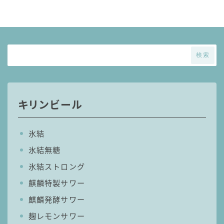
麒麟 発酵サワー
麹レモンサワー
本搾り
スミノフ セルツァー
検索
サントリー
ー196℃ ストロングゼロ
キリンビール
ー196℃ 瞬間凍結
ー196℃ ザ・まるごと
氷結
CRAFT－196℃
氷結無糖
こだわり酒場
ほろよい
氷結ストロング
BAR Pomum（バー・ポームム）
麒麟特製サワー
角ハイボール
麒麟発酵サワー
トリスハイボール
麹レモンサワー
ジムビームハイボール