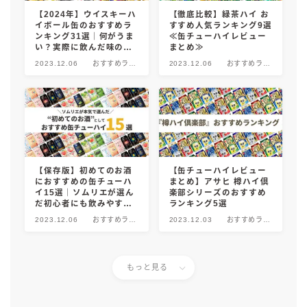
【2024年】ウイスキーハ
【徹底比較】緑茶ハイ お
イボール缶のおすすめラ
すすめ人気ランキング9選
ンキング31選｜何がうま
≪缶チューハイレビュー
い？実際に飲んだ味の感
まとめ≫
想やSNSでの口コミ・評
2023.12.06
おすすめラン
2023.12.06
おすすめラン
判を総まとめ！
キング！
キング！
【保存版】初めてのお酒
【缶チューハイレビュー
におすすめの缶チューハ
まとめ】アサヒ 樽ハイ倶
イ15選｜ソムリエが選ん
楽部シリーズのおすすめ
だ初心者にも飲みやすい
ランキング5選
商品を徹底紹介！
2023.12.06
おすすめラン
2023.12.03
おすすめラン
キング！
キング！
もっと見る