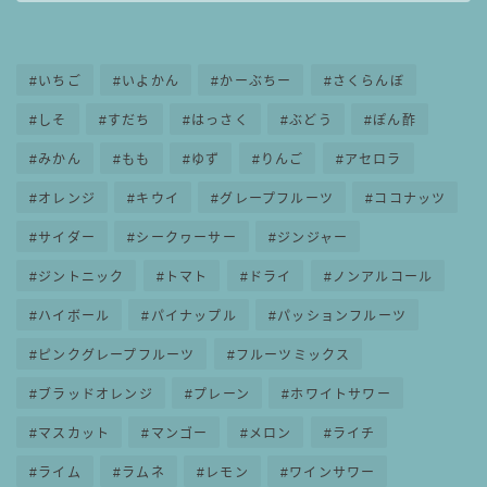
いちご
いよかん
かーぶちー
さくらんぼ
しそ
すだち
はっさく
ぶどう
ぽん酢
みかん
もも
ゆず
りんご
アセロラ
オレンジ
キウイ
グレープフルーツ
ココナッツ
サイダー
シークヮーサー
ジンジャー
ジントニック
トマト
ドライ
ノンアルコール
ハイボール
パイナップル
パッションフルーツ
ピンクグレープフルーツ
フルーツミックス
ブラッドオレンジ
プレーン
ホワイトサワー
マスカット
マンゴー
メロン
ライチ
ライム
ラムネ
レモン
ワインサワー