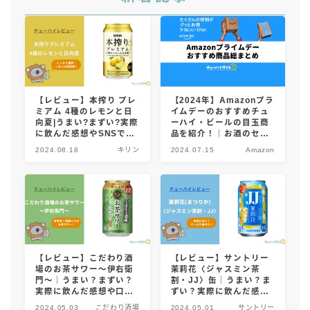
【レビュー】本搾り プレ
【2024年】Amazonプラ
ミアム 4種のレモンと日
イムデーのおすすめチュ
向夏|うまい?まずい?実際
ーハイ・ビールの目玉商
に飲んだ感想やSNSでの
品を紹介！｜お酒のセー
口コミ・評判を総まとめ!
ル情報やお得なキャンペ
2024.08.18
キリン
2024.07.15
Amazon
ーンも総まとめ！
【レビュー】こだわり酒
【レビュー】サントリー
場のお茶サワー～伊右衛
茉莉花〈ジャスミン茶
門～｜うまい？まずい？
割・JJ〉缶｜うまい？ま
実際に飲んだ感想や口コ
ずい？実際に飲んだ感想
ミ・評判を総まとめ！
や口コミ・評判を総まと
2024.05.03
こだわり酒場
2024.05.01
サントリー