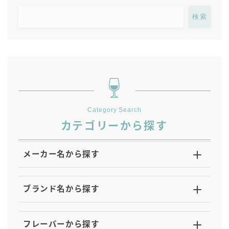
GREEN1/2（グリーンハーフ）
検索
鏡月焼酎ハイ
アサヒ
贅沢搾り
樽ハイ倶楽部
ザ・レモンクラフト
ザ・カクテルクラフト
Category Search
カテゴリーから探す
Slat(すらっと）
月庵
メーカー名から探す
クリアクーラー
FRUITZER (フルーツァー）
サッポロ
ブランド名から探す
濃いめのレモンサワー
三ツ星グレフルサワー
フレーバーから探す