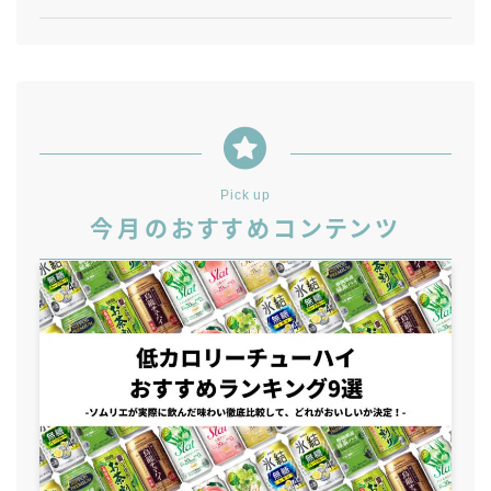
99.99（フォーナイン）
レモン・ザ・リッチ
男梅サワー
キレートレモンサワー
愛のスコールホワイトサワー
WATER SOUR(ウォーターサワ)
Pick up
宝酒造
今月のおすすめコンテンツ
焼酎ハイボール
タカラCANチューハイ
宝焼酎のお茶割りシリーズ
寶「丸おろし」
極上レモンサワー
極上フルーツサワー
すみか
タンチュー