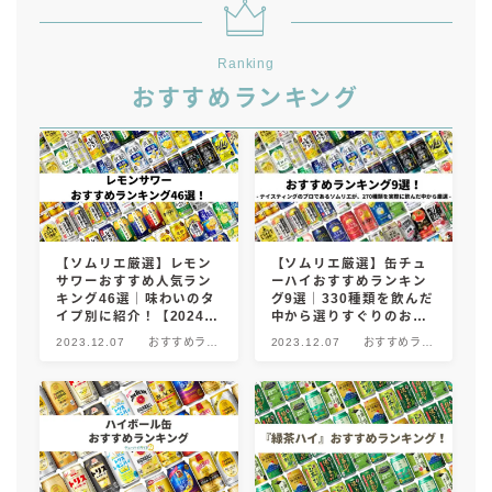
Ranking
おすすめランキング
【ソムリエ厳選】レモン
【ソムリエ厳選】缶チュ
サワーおすすめ人気ラン
ーハイおすすめランキン
キング46選｜味わいのタ
グ9選｜330種類を飲んだ
イプ別に紹介！【2024年
中から選りすぐりのお酒
版】
を紹介！【2024年版】
2023.12.07
おすすめラン
2023.12.07
おすすめラン
キング！
キング！