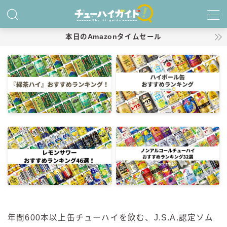
MENU
本日のAmazonタイムセール
ホーム
特集！
おすすめランキング！
商品レビュー
キリン
氷結
氷結 無糖
氷結 ストロング
年間600本以上缶チューハイを飲む、J.S.A.認定ソム
麒麟特製サワー