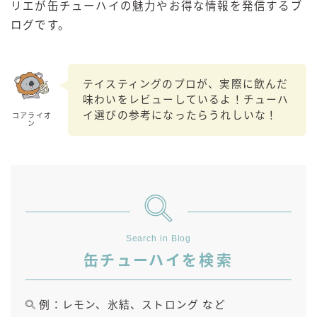
リエが缶チューハイの魅力やお得な情報を発信するブ
麒麟 発酵サワー
ログです。
麹レモンサワー
本搾り
スミノフ セルツァー
テイスティングのプロが、実際に飲んだ
味わいをレビューしているよ！チューハ
サントリー
イ選びの参考になったらうれしいな！
コアライオ
ン
ー196℃ ストロングゼロ
ー196℃ 瞬間凍結
ー196℃ ザ・まるごと
CRAFT－196℃
こだわり酒場
ほろよい
Search in Blog
BAR Pomum（バー・ポームム）
缶チューハイを検索
角ハイボール
トリスハイボール
例：レモン、氷結、ストロング など
ジムビームハイボール