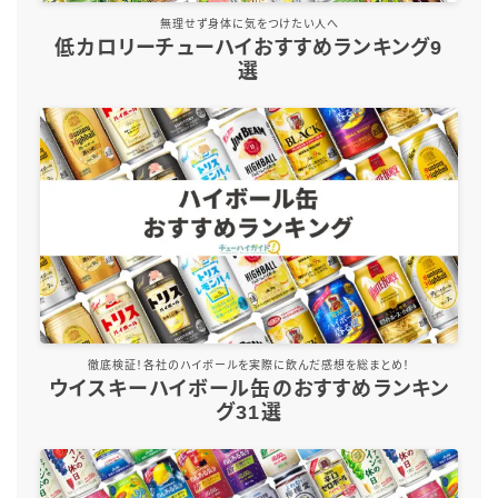
無理せず身体に気をつけたい人へ
コカ・コーラ
低カロリーチューハイおすすめランキング9
檸檬堂
選
オリオンビール
WATTA
natura WATTA
ちゅらWATTA
合同酒精
その他メーカー
素滴しぼり
徹底検証！各社のハイボールを実際に飲んだ感想を総まとめ！
ウイスキーハイボール缶のおすすめランキン
お得情報
グ31選
Amazon
楽天