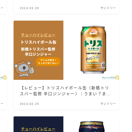
角ハイボール
い？実際に飲んだ感想やSNSでの口コミ・評
リー
2024.03.20
サントリー
判を総まとめ！
トリスハイボール
ジムビームハイボール
GREEN1/2（グリーンハーフ）
鏡月焼酎ハイ
アサヒ
贅沢搾り
樽ハイ倶楽部
ザ・レモンクラフト
ザ・カクテルクラフト
【レビュー】トリスハイボール缶〈新橋トリ
Slat(すらっと）
スバー監修 辛口ジンジャー〉｜うまい？まず
い？実際に飲んだ感想やSNSでの口コミ・評
月庵
リー
2024.02.25
サントリー
判を総まとめ！
クリアクーラー
FRUITZER (フルーツァー）
サッポロ