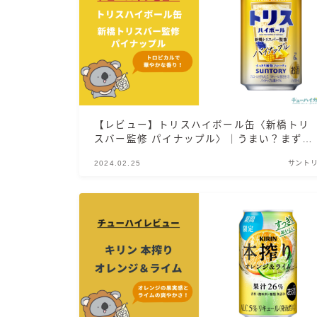
【レビュー】トリスハイボール缶〈新橋トリ
スバー監修 パイナップル〉｜うまい？まず
い？実際に飲んだ感想やSNSでの口コミ・評
2024.02.25
サント
判を総まとめ！