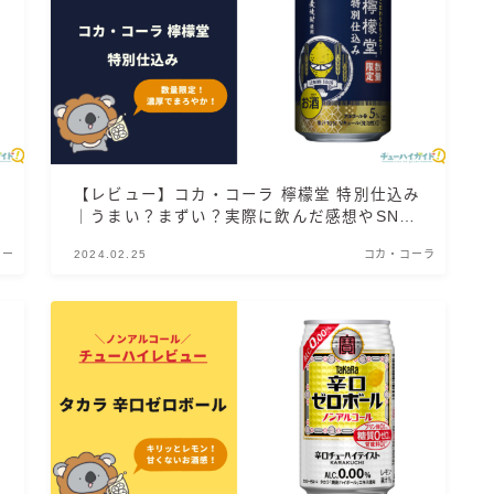
濃いめのレモンサワー
三ツ星グレフルサワー
99.99（フォーナイン）
レモン・ザ・リッチ
男梅サワー
キレートレモンサワー
【レビュー】コカ・コーラ 檸檬堂 特別仕込み
｜うまい？まずい？実際に飲んだ感想やSNS
愛のスコールホワイトサワー
での口コミ・評判を総まとめ！
WATER SOUR(ウォーターサワ)
リー
2024.02.25
コカ・コーラ
宝酒造
焼酎ハイボール
タカラCANチューハイ
宝焼酎のお茶割りシリーズ
寶「丸おろし」
極上レモンサワー
極上フルーツサワー