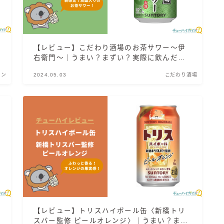
氷結 無糖
氷結 ストロング
麒麟特製サワー
麒麟 発酵サワー
【レビュー】こだわり酒場のお茶サワー～伊
右衛門～｜うまい？まずい？実際に飲んだ感
麹レモンサワー
想や口コミ・評判を総まとめ！
本搾り
リン
2024.05.03
こだわり酒場
スミノフ セルツァー
サントリー
ー196℃ ストロングゼロ
ー196℃ 瞬間凍結
ー196℃ ザ・まるごと
CRAFT－196℃
こだわり酒場
ほろよい
【レビュー】トリスハイボール缶〈新橋トリ
BAR Pomum（バー・ポームム）
スバー監修 ピールオレンジ〉｜うまい？まず