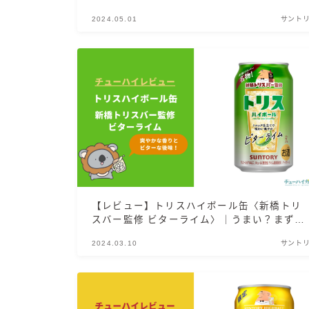
だ感想や口コミ・評判を総まとめ！
2024.05.01
サント
【レビュー】トリスハイボール缶〈新橋トリ
スバー監修 ビターライム〉｜うまい？まず
い？実際に飲んだ感想やSNSでの口コミ・評
2024.03.10
サント
判を総まとめ！