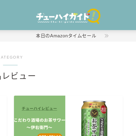
本日のAmazonタイムセール
CATEGORY
ホーム
品レビュー
特集！
おすすめランキング！
商品レビュー
キリン
氷結