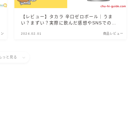
すみか
【レビュー】タカラ 辛口ゼロボール｜うま
タンチュー
い？まずい？実際に飲んだ感想やSNSでの口
コミ・評判を総まとめ！
コカ・コーラ
リン
2024.02.01
商品レビュー
檸檬堂
オリオンビール
もっと見る
WATTA
natura WATTA
ちゅらWATTA
合同酒精
その他メーカー
素滴しぼり
お得情報