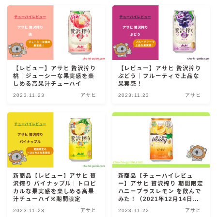
麒麟 発酵サワー
麹レモンサワー
本搾り
スミノフ セルツァー
【レビュー】アサヒ 贅沢搾り
【レビュー】アサヒ 贅沢搾り
サントリー
桃｜ジューシーな果実感を楽
ぶどう｜フルーティで上品な
しめる高果汁チューハイ
果実感！
ー196℃ ストロングゼロ
2023.11.23
アサヒ
2023.11.23
アサヒ
ー196℃ 瞬間凍結
ー196℃ ザ・まるごと
CRAFT－196℃
こだわり酒場
ほろよい
BAR Pomum（バー・ポームム）
新商品【レビュー】アサヒ 贅
新商品【チューハイレビュ
沢搾り パイナップル｜トロピ
ー】アサヒ 贅沢搾り 期間限定
角ハイボール
カルな果実感を楽しめる高果
ハニープラスレモン を飲んで
汁チューハイ※期間限定
みた！（2021年12月14日発
トリスハイボール
売）※期間限定
2023.11.23
アサヒ
2023.11.22
アサヒ
ジムビームハイボール