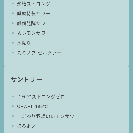
氷結ストロング
コカ・コーラ
麒麟特製サワー
檸檬堂
麒麟発酵サワー
オリオンビール
麹レモンサワー
WATTA
本搾り
natura WATTA
スミノフ セルツァー
ちゅらWATTA
合同酒精
サントリー
その他メーカー
素滴しぼり
‐196℃ストロングゼロ
CRAFT-196℃
お得情報
こだわり酒場のレモンサワー
Amazon
ほろよい
楽天