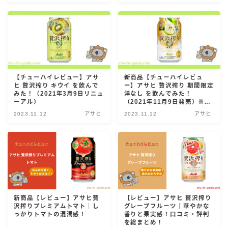
GREEN1/2（グリーンハーフ）
鏡月焼酎ハイ
アサヒ
贅沢搾り
【チューハイレビュー】アサ
新商品【チューハイレビュ
樽ハイ倶楽部
ヒ 贅沢搾り キウイ を飲んで
ー】アサヒ 贅沢搾り 期間限定
ザ・レモンクラフト
みた！（2021年3月9日リニュ
洋なし を飲んでみた！
ーアル）
（2021年11月9日発売）※期
ザ・カクテルクラフト
間限定
2023.11.12
アサヒ
2023.11.12
アサヒ
Slat(すらっと）
月庵
クリアクーラー
FRUITZER (フルーツァー）
サッポロ
新商品【レビュー】アサヒ贅
【レビュー】アサヒ 贅沢搾り
濃いめのレモンサワー
沢搾りプレミアムトマト｜し
グレープフルーツ｜華やかな
っかりトマトの混濁感！
香りと果実感！口コミ・評判
三ツ星グレフルサワー
を総まとめ！