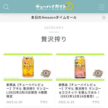
MENU
本日のAmazonタイムセール
CATEGORY
ホーム
贅沢搾り
特集！
おすすめランキング！
商品レビュー
キリン
新商品【チューハイレビュ
新商品【チューハイレビュ
氷結
ー】アサヒ 贅沢搾り マンゴー
ー】アサヒ 贅沢搾り マンゴー
氷結 無糖
| 2022年2月15日発売 ※期間
＆ココナッツ を飲んでみた！
限定
（2021年12月14日発売）※
氷結 ストロング
数量限定≪ローソン限定≫
2023.11.26
アサヒ
2023.11.23
アサヒ
麒麟特製サワー