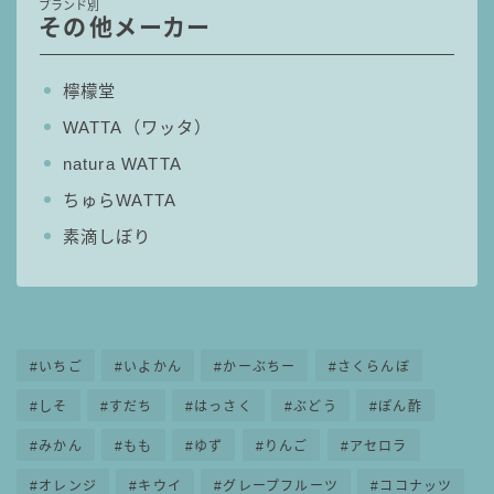
ブランド別
その他メーカー
檸檬堂
WATTA（ワッタ）
natura WATTA
ちゅらWATTA
素滴しぼり
いちご
いよかん
かーぶちー
さくらんぼ
しそ
すだち
はっさく
ぶどう
ぽん酢
みかん
もも
ゆず
りんご
アセロラ
オレンジ
キウイ
グレープフルーツ
ココナッツ