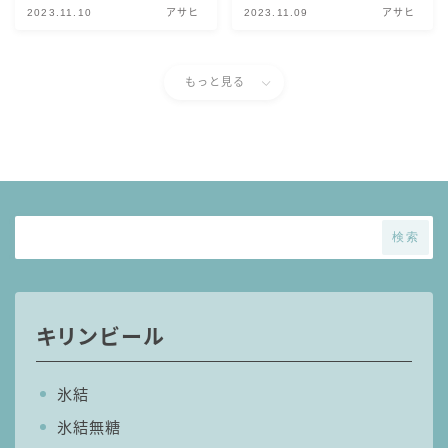
99.99（フォーナイン）
2023.11.10
アサヒ
2023.11.09
アサヒ
レモン・ザ・リッチ
男梅サワー
もっと見る
キレートレモンサワー
愛のスコールホワイトサワー
WATER SOUR(ウォーターサワ)
宝酒造
焼酎ハイボール
検索
タカラCANチューハイ
宝焼酎のお茶割りシリーズ
寶「丸おろし」
キリンビール
極上レモンサワー
極上フルーツサワー
氷結
すみか
氷結無糖
タンチュー