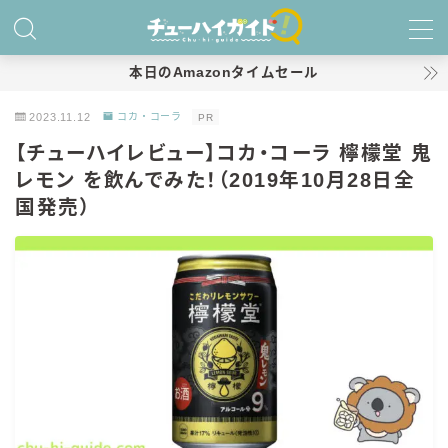
MENU
本日のAmazonタイムセール
2023.11.12
コカ・コーラ
PR
ホーム
【チューハイレビュー】コカ・コーラ 檸檬堂 鬼
レモン を飲んでみた！（2019年10月28日全
特集！
国発売）
おすすめランキング！
商品レビュー
キリン
氷結
氷結 無糖
氷結 ストロング
麒麟特製サワー