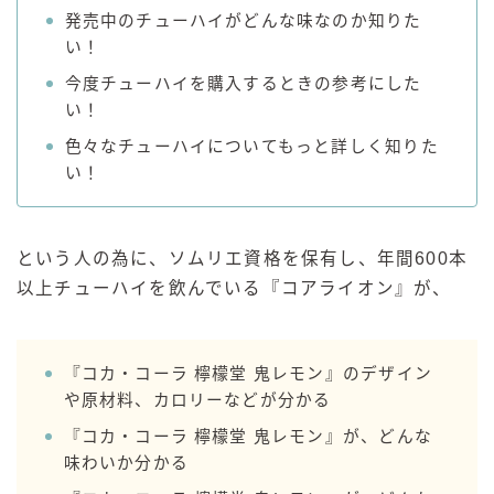
発売中のチューハイがどんな味なのか知りた
GREEN1/2（グリーンハーフ）
い！
鏡月焼酎ハイ
今度チューハイを購入するときの参考にした
アサヒ
い！
贅沢搾り
色々なチューハイについてもっと詳しく知りた
樽ハイ倶楽部
い！
ザ・レモンクラフト
ザ・カクテルクラフト
という人の為に、ソムリエ資格を保有し、年間600本
Slat(すらっと）
以上チューハイを飲んでいる『コアライオン』が、
月庵
クリアクーラー
FRUITZER (フルーツァー）
『コカ・コーラ 檸檬堂 鬼レモン』のデザイン
や原材料、カロリーなどが分かる
サッポロ
『コカ・コーラ 檸檬堂 鬼レモン』が、どんな
濃いめのレモンサワー
味わいか分かる
三ツ星グレフルサワー