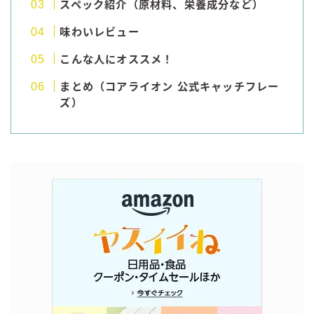
スペック紹介（原材料、栄養成分など）
コカ・コーラ
味わいレビュー
檸檬堂
こんな人にオススメ！
オリオンビール
まとめ（コアライオン 公式キャッチフレー
WATTA
ズ）
natura WATTA
ちゅらWATTA
合同酒精
その他メーカー
素滴しぼり
お得情報
Amazon
楽天