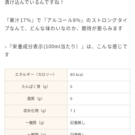
漬け込んでいるんですね！
『果汁17％』で『アルコール9％』のストロングタイ
プなんて、どんな味わいなのか、期待が膨らみます
↓『栄養成分表示(100ml当たり）』は、こんな感じで
す
エネルギー（カロリー）
80 kcal
たんぱく質（g）
0
脂質（g）
0
炭水化物（g）
7.1
ー糖質（g）
記載無し
ー糖類（g）
記載無し