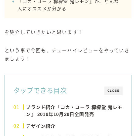
『コカ・コーラ 檸檬堂 鬼レモン』が、どんな
99.99（フォーナイン）
人にオススメか分かる
レモン・ザ・リッチ
男梅サワー
キレートレモンサワー
を紹介していきたいと思います！
愛のスコールホワイトサワー
WATER SOUR(ウォーターサワ)
という事で今回も、チューハイレビューをやっていき
ましょう！
宝酒造
焼酎ハイボール
タカラCANチューハイ
宝焼酎のお茶割りシリーズ
タップできる目次
CLOSE
寶「丸おろし」
極上レモンサワー
ブランド紹介『コカ・コーラ 檸檬堂 鬼レモ
ン』 2019年10月28日全国発売
極上フルーツサワー
すみか
デザイン紹介
タンチュー