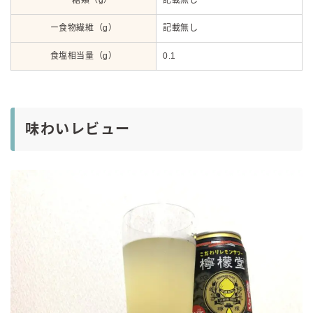
ー食物繊維（g）
記載無し
食塩相当量（g）
0.1
味わいレビュー