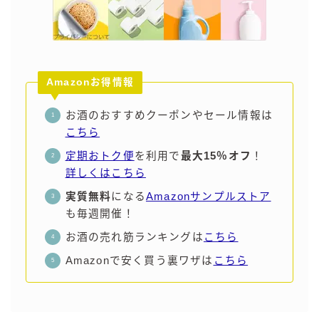
コラム
運営者情報
Amazonお得情報
お問い合わせ
お酒のおすすめクーポンやセール情報は
こちら
定期おトク便
を利用で
最大15％オフ
！
詳しくはこちら
実質無料
になる
Amazonサンプルストア
も毎週開催！
お酒の売れ筋ランキングは
こちら
Amazonで安く買う裏ワザは
こちら