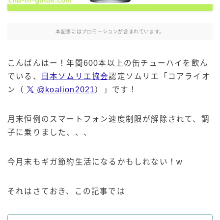
麒麟 発酵サワー
麹レモンサワー
本記事にはプロモーションが含まれています。
本搾り
スミノフ セルツァー
こんばんはー！年間600本以上の缶チューハイを飲ん
サントリー
でいる、
日本ソムリエ協会
認定ソムリエ「コアライオ
ン（
@koalion2021
）」です！
ー196℃ ストロングゼロ
ー196℃ 瞬間凍結
ー196℃ ザ・まるごと
月末恒例のスマートフォン速度制限が解除されて、調
子に乗りました、、、
CRAFT－196℃
こだわり酒場
ほろよい
今月末もギガ節約生活になるかもしれない！w
BAR Pomum（バー・ポームム）
角ハイボール
それはさておき、この記事では
トリスハイボール
ジムビームハイボール