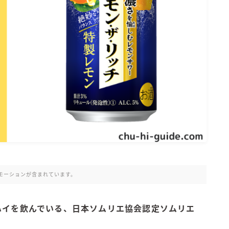
氷結 無糖
氷結 ストロング
麒麟特製サワー
麒麟 発酵サワー
麹レモンサワー
本搾り
スミノフ セルツァー
サントリー
ー196℃ ストロングゼロ
ー196℃ 瞬間凍結
ー196℃ ザ・まるごと
CRAFT－196℃
モーションが含まれています。
こだわり酒場
ほろよい
ーハイを飲んでいる、日本ソムリエ協会認定ソムリエ
BAR Pomum（バー・ポームム）
！