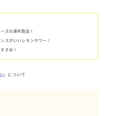
角ハイボール
トリスハイボール
ジムビームハイボール
GREEN1/2（グリーンハーフ）
リーズの通年商品！
鏡月焼酎ハイ
ランスがいいレモンサワー！
アサヒ
おすすめ！
贅沢搾り
樽ハイ倶楽部
ザ・レモンクラフト
ザ・カクテルクラフト
ン
」について
Slat(すらっと）
月庵
クリアクーラー
FRUITZER (フルーツァー）
サッポロ