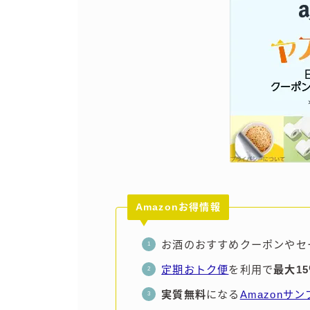
Amazonお得情報
お酒のおすすめクーポンやセ
定期おトク便
を利用で
最大1
実質無料
になる
Amazonサ