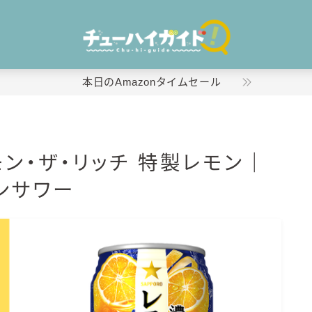
本日のAmazonタイムセール
ホーム
モン・ザ・リッチ 特製レモン｜
特集！
ンサワー
おすすめランキング！
商品レビュー
キリン
氷結