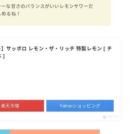
シーな甘さのバランスがいいレモンサワーだ
すみか
しめるね！
タンチュー
コカ・コーラ
檸檬堂
】サッポロ レモン・ザ・リッチ 特製レモン [ チ
オリオンビール
 ]
WATTA
natura WATTA
ちゅらWATTA
合同酒精
その他メーカー
楽天市場
Yahooショッピング
素滴しぼり
ポチップ
お得情報