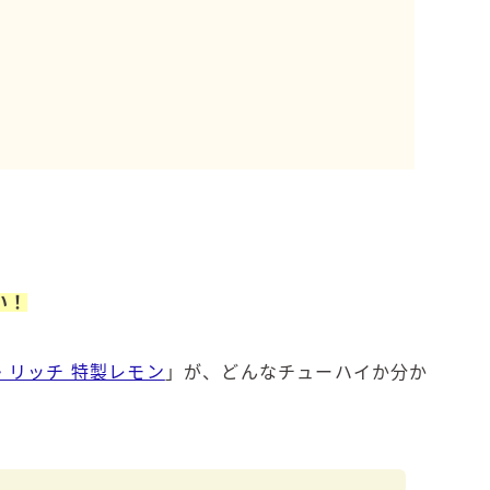
濃いめのレモンサワー
三ツ星グレフルサワー
99.99（フォーナイン）
レモン・ザ・リッチ
男梅サワー
キレートレモンサワー
愛のスコールホワイトサワー
WATER SOUR(ウォーターサワ)
宝酒造
い！
焼酎ハイボール
タカラCANチューハイ
・リッチ 特製レモン
」が、どんなチューハイか分か
宝焼酎のお茶割りシリーズ
寶「丸おろし」
極上レモンサワー
極上フルーツサワー