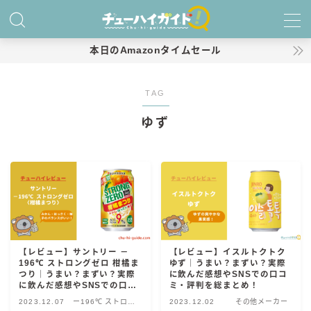
MENU
本日のAmazonタイムセール
ホーム
TAG
ゆず
特集！
おすすめランキング！
商品レビュー
キリン
氷結
【レビュー】サントリー －
【レビュー】イスルトクトク
196℃ ストロングゼロ 柑橘ま
ゆず｜うまい？まずい？実際
氷結 無糖
つり｜うまい？まずい？実際
に飲んだ感想やSNSでの口コ
に飲んだ感想やSNSでの口コ
ミ・評判を総まとめ！
氷結 ストロング
ミ・評判を総まとめ！
2023.12.07
ー196℃ ストロン
2023.12.02
その他メーカー
麒麟特製サワー