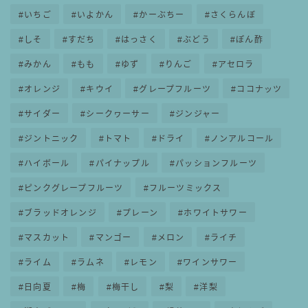
いちご
いよかん
かーぶちー
さくらんぼ
しそ
すだち
はっさく
ぶどう
ぽん酢
みかん
もも
ゆず
りんご
アセロラ
オレンジ
キウイ
グレープフルーツ
ココナッツ
サイダー
シークヮーサー
ジンジャー
ジントニック
トマト
ドライ
ノンアルコール
ハイボール
パイナップル
パッションフルーツ
ピンクグレープフルーツ
フルーツミックス
ブラッドオレンジ
プレーン
ホワイトサワー
マスカット
マンゴー
メロン
ライチ
ライム
ラムネ
レモン
ワインサワー
日向夏
梅
梅干し
梨
洋梨