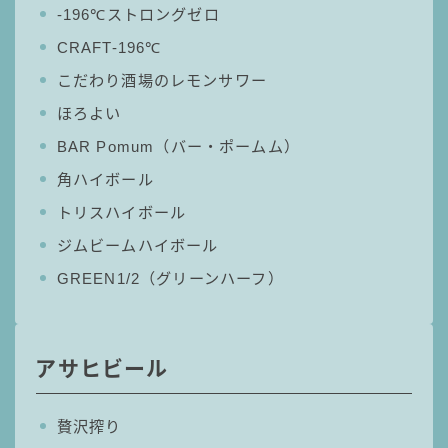
‐196℃ストロングゼロ
コカ・コーラ
CRAFT-196℃
檸檬堂
こだわり酒場のレモンサワー
オリオンビール
ほろよい
WATTA
BAR Pomum（バー・ポームム）
natura WATTA
角ハイボール
ちゅらWATTA
トリスハイボール
合同酒精
ジムビームハイボール
その他メーカー
GREEN1/2（グリーンハーフ）
素滴しぼり
お得情報
アサヒビール
Amazon
贅沢搾り
楽天