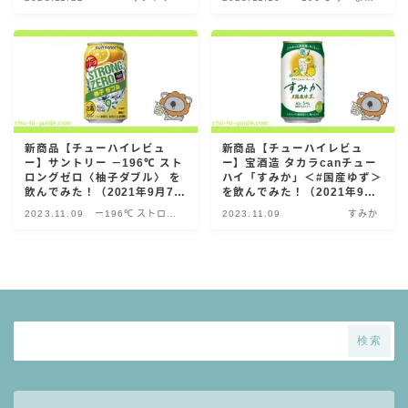
ごと
GREEN1/2（グリーンハーフ）
鏡月焼酎ハイ
アサヒ
贅沢搾り
樽ハイ倶楽部
新商品【チューハイレビュ
新商品【チューハイレビュ
ー】サントリー －196℃ スト
ー】宝酒造 タカラcanチュー
ザ・レモンクラフト
ロングゼロ〈柚子ダブル〉 を
ハイ「すみか」＜#国産ゆず＞
飲んでみた！（2021年9月7日
を飲んでみた！（2021年9月
ザ・カクテルクラフト
発売）※期間限定
28日発売）
2023.11.09
ー196℃ ストロン
2023.11.09
すみか
Slat(すらっと）
グゼロ
月庵
クリアクーラー
FRUITZER (フルーツァー）
サッポロ
検索
濃いめのレモンサワー
三ツ星グレフルサワー