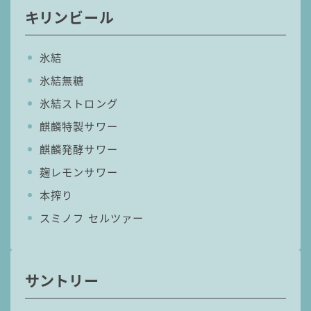
99.99（フォーナイン）
キリンビール
レモン・ザ・リッチ
男梅サワー
氷結
キレートレモンサワー
氷結無糖
愛のスコールホワイトサワー
氷結ストロング
WATER SOUR(ウォーターサワ)
麒麟特製サワー
宝酒造
麒麟発酵サワー
焼酎ハイボール
麹レモンサワー
タカラCANチューハイ
本搾り
宝焼酎のお茶割りシリーズ
スミノフ セルツァー
寶「丸おろし」
極上レモンサワー
極上フルーツサワー
サントリー
すみか
タンチュー