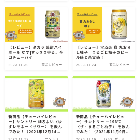
グゼロ
麒麟 発酵サワー
麹レモンサワー
本搾り
スミノフ セルツァー
サントリー
【レビュー】タカラ 焼酎ハイ
【レビュー】宝酒造 寶 丸おろ
ボール ゆず|すっきり香る、辛
し柚子｜まるごと柚子のピー
ー196℃ ストロングゼロ
口チューハイ
ル感と果実感！
2023.11.30
商品レビュー
2023.11.23
商品レビュー
ー196℃ 瞬間凍結
ー196℃ ザ・まるごと
CRAFT－196℃
こだわり酒場
ほろよい
BAR Pomum（バー・ポームム）
新商品【チューハイレビュ
新商品【チューハイレビュ
角ハイボール
ー】サントリー ほろよい〈ゆ
ー】サントリー －196℃
ずレモネードサワー〉 を飲ん
〈ザ・まるごと柚子〉 を飲ん
トリスハイボール
でみた！（2021年12月14日
でみた！（2021年11月9日発
発売）※期間限定
売）※期間限定
ジムビームハイボール
2023.11.22
サントリー
2023.11.16
ー196℃ ザ・まる