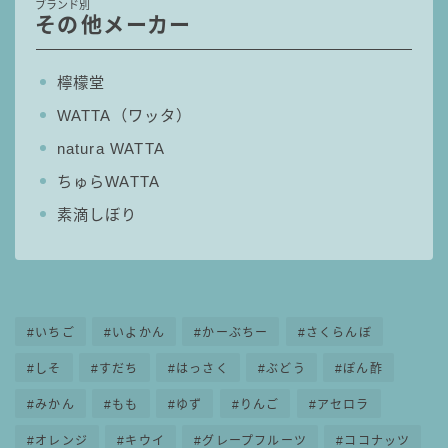
ブランド別
その他メーカー
檸檬堂
WATTA（ワッタ）
natura WATTA
ちゅらWATTA
素滴しぼり
いちご
いよかん
かーぶちー
さくらんぼ
しそ
すだち
はっさく
ぶどう
ぽん酢
みかん
もも
ゆず
りんご
アセロラ
オレンジ
キウイ
グレープフルーツ
ココナッツ