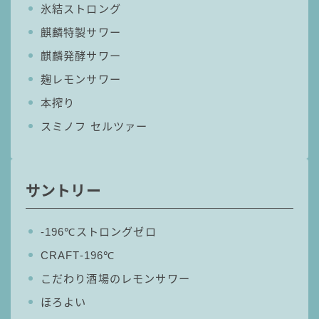
氷結ストロング
コカ・コーラ
麒麟特製サワー
檸檬堂
麒麟発酵サワー
オリオンビール
麹レモンサワー
WATTA
本搾り
natura WATTA
スミノフ セルツァー
ちゅらWATTA
合同酒精
サントリー
その他メーカー
素滴しぼり
‐196℃ストロングゼロ
CRAFT-196℃
お得情報
こだわり酒場のレモンサワー
Amazon
ほろよい
楽天