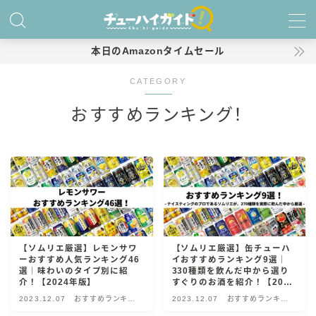
MENU
本日のAmazonタイムセール
CATEGORY
ホーム
おすすめランキング！
特集！
おすすめランキング！
商品レビュー
キリン
【ソムリエ厳選】レモンサワ
【ソムリエ厳選】缶チューハ
氷結
ーおすすめ人気ランキング46
イおすすめランキング9選｜
氷結 無糖
選｜味わいのタイプ別に紹
330種類を飲んだ中から選り
介！【2024年版】
すぐりのお酒を紹介！【2024
氷結 ストロング
年版】
2023.12.07
おすすめランキン
2023.12.07
おすすめランキン
麒麟特製サワー
グ！
グ！