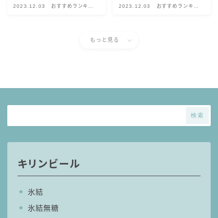
99.99（フォーナイン）
2023.12.03
おすすめランキン
2023.12.03
おすすめランキン
グ！
グ！
レモン・ザ・リッチ
男梅サワー
もっと見る
キレートレモンサワー
愛のスコールホワイトサワー
WATER SOUR(ウォーターサワ)
宝酒造
焼酎ハイボール
検索
タカラCANチューハイ
宝焼酎のお茶割りシリーズ
寶「丸おろし」
キリンビール
極上レモンサワー
極上フルーツサワー
氷結
すみか
氷結無糖
タンチュー