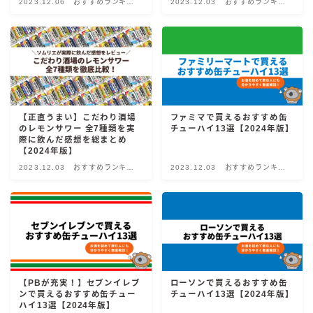
2023.12.06
おすすめランキン
2023.12.03
おすすめランキン
グ！
グ！
GREEN1/2（グリーンハーフ）
鏡月焼酎ハイ
アサヒ
贅沢搾り
樽ハイ倶楽部
【正直うまい】こだわり酒場
ファミマで買えるおすすめ缶
ザ・レモンクラフト
のレモンサワー 全7種類を実
チューハイ13選【2024年版】
際に飲んだ感想を総まとめ
ザ・カクテルクラフト
【2024年版】
2023.12.03
おすすめランキン
2023.12.03
おすすめランキン
Slat(すらっと）
グ！
グ！
月庵
クリアクーラー
FRUITZER (フルーツァー）
サッポロ
濃いめのレモンサワー
【PBが充実！】セブンイレブ
ローソンで買えるおすすめ缶
ンで買えるおすすめ缶チュー
チューハイ13選【2024年版】
三ツ星グレフルサワー
ハイ13選【2024年版】