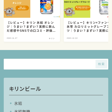
【レビュー】キリン 氷結 オレン
【レビュー】キリン×ファンケ
ジ｜うまい？まずい？実際に飲ん
氷零 カロリミットグレープフ
だ感想やSNSでの口コミ・評価を
ツ｜うまい？まずい？実際に
総まとめ！
だ感想やSNSでの口コミ・評
2023.11.27
2023.12.02
総まとめ〈ノンアルコール〉
キリン
キ
検索
キリンビール
氷結
氷結無糖