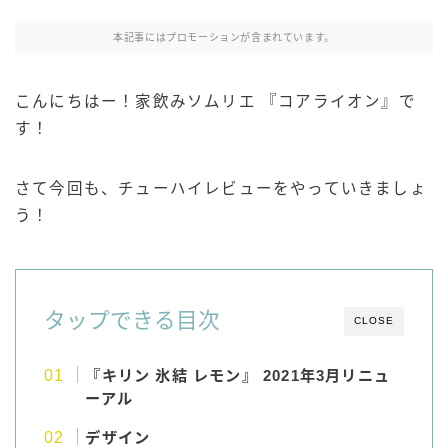
麒麟 発酵サワー
本記事にはプロモーションが含まれています。
麹レモンサワー
本搾り
こんにちはー！家飲みソムリエ 『コアライオン』で
スミノフ セルツァー
す！
サントリー
ー196℃ ストロングゼロ
さて今回も、チューハイレビューをやっていきましょ
ー196℃ 瞬間凍結
う！
ー196℃ ザ・まるごと
CRAFT－196℃
こだわり酒場
タップできる目次
CLOSE
ほろよい
BAR Pomum（バー・ポームム）
『キリン 氷結 レモン』 2021年3月リニュ
角ハイボール
ーアル
トリスハイボール
デザイン
ジムビームハイボール