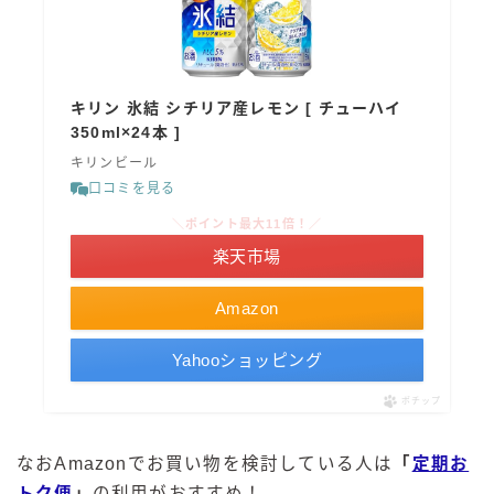
キリン 氷結 シチリア産レモン [ チューハイ
350ml×24本 ]
キリンビール
口コミを見る
＼ポイント最大11倍！／
楽天市場
Amazon
Yahooショッピング
ポチップ
なおAmazonでお買い物を検討している人は
「
定期お
トク便
」
の利用がおすすめ！