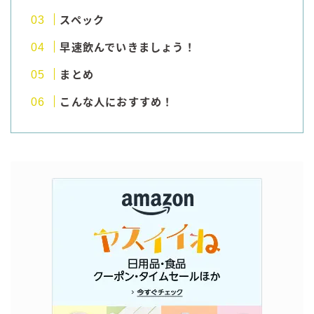
GREEN1/2（グリーンハーフ）
スペック
鏡月焼酎ハイ
早速飲んでいきましょう！
アサヒ
まとめ
贅沢搾り
こんな人におすすめ！
樽ハイ倶楽部
ザ・レモンクラフト
ザ・カクテルクラフト
Slat(すらっと）
月庵
クリアクーラー
FRUITZER (フルーツァー）
サッポロ
濃いめのレモンサワー
三ツ星グレフルサワー