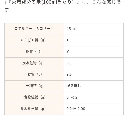
↓『栄養成分表示(100ml当たり）』は、こんな感じで
す
エネルギー（カロリー）
45kcal
たんぱく質（g）
０
脂質（g）
０
炭水化物（g）
3.9
ー糖質（g）
3.9
ー糖類（g）
記載無し
ー食物繊維（g）
0～0.2
食塩相当量（g）
0.04～0.09