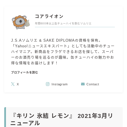
コカ・コーラ
コアライオン
檸檬堂
年間600本以上缶チューハイを飲むソムリエ
オリオンビール
WATTA
J.S.Aソムリエ & SAKE DIPLOMAの資格を保有。
natura WATTA
「Yahoo!ニュースエキスパート」としても活動中のチュー
ハイマニア。新商品をフラゲできるお店を探して、スーパ
ちゅらWATTA
ーのお酒売り場を巡るのが趣味。缶チューハイの魅力やお
得な情報をお届けします！
合同酒精
プロフィールを読む
その他メーカー
X
Instagram
Contact
素滴しぼり
お得情報
Amazon
『キリン 氷結 レモン』 2021年3月リ
楽天
ニューアル