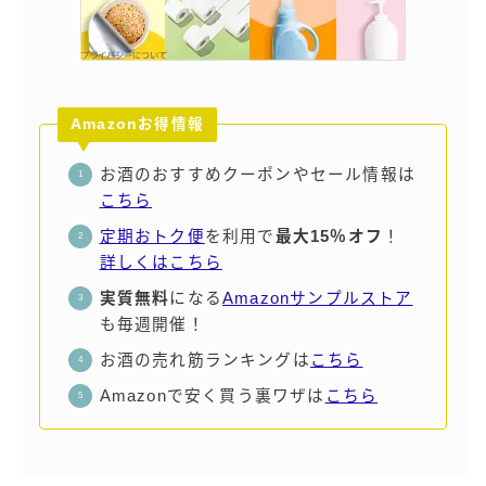
99.99（フォーナイン）
レモン・ザ・リッチ
男梅サワー
キレートレモンサワー
Amazonお得情報
愛のスコールホワイトサワー
WATER SOUR(ウォーターサワ)
お酒のおすすめクーポンやセール情報は
こちら
宝酒造
定期おトク便
を利用で
最大15％オフ
！
焼酎ハイボール
詳しくはこちら
タカラCANチューハイ
実質無料
になる
Amazonサンプルストア
宝焼酎のお茶割りシリーズ
も毎週開催！
寶「丸おろし」
お酒の売れ筋ランキングは
こちら
極上レモンサワー
Amazonで安く買う裏ワザは
こちら
極上フルーツサワー
すみか
タンチュー