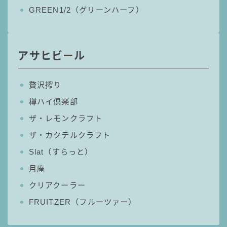
99.99（フォーナイン）
GREEN1/2（グリーンハーフ）
レモン・ザ・リッチ
男梅サワー
キレートレモンサワー
アサヒビール
愛のスコールホワイトサワー
WATER SOUR(ウォーターサワ)
贅沢搾り
宝酒造
樽ハイ倶楽部
焼酎ハイボール
ザ・レモンクラフト
タカラCANチューハイ
ザ・カクテルクラフト
宝焼酎のお茶割りシリーズ
Slat（すらっと）
寶「丸おろし」
月庵
極上レモンサワー
クリアクーラー
極上フルーツサワー
FRUITZER（フルーツァー）
すみか
タンチュー