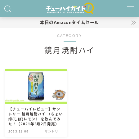
MENU
本日のAmazonタイムセール
CATEGORY
ホーム
鏡月焼酎ハイ
特集！
おすすめランキング！
商品レビュー
キリン
【チューハイレビュー】サン
氷結
トリー 鏡月焼酎ハイ 〈ちょい
氷結 無糖
搾(しぼ)レモン〉 を飲んでみ
た！（2021年3月2日発売）
氷結 ストロング
2023.11.09
サントリー
麒麟特製サワー