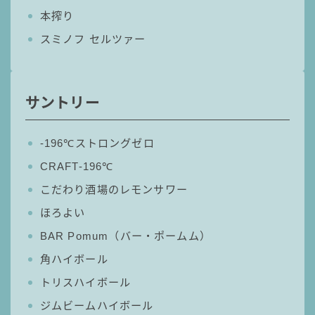
本搾り
GREEN1/2（グリーンハーフ）
鏡月焼酎ハイ
スミノフ セルツァー
アサヒ
贅沢搾り
サントリー
樽ハイ倶楽部
ザ・レモンクラフト
‐196℃ストロングゼロ
ザ・カクテルクラフト
CRAFT-196℃
Slat(すらっと）
こだわり酒場のレモンサワー
月庵
クリアクーラー
ほろよい
FRUITZER (フルーツァー）
BAR Pomum（バー・ポームム）
角ハイボール
サッポロ
トリスハイボール
濃いめのレモンサワー
三ツ星グレフルサワー
ジムビームハイボール