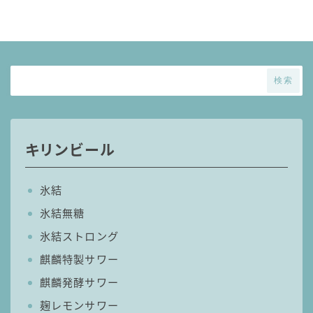
麒麟 発酵サワー
麹レモンサワー
本搾り
スミノフ セルツァー
検索
サントリー
ー196℃ ストロングゼロ
キリンビール
ー196℃ 瞬間凍結
ー196℃ ザ・まるごと
CRAFT－196℃
氷結
こだわり酒場
氷結無糖
ほろよい
氷結ストロング
BAR Pomum（バー・ポームム）
麒麟特製サワー
角ハイボール
麒麟発酵サワー
トリスハイボール
麹レモンサワー
ジムビームハイボール