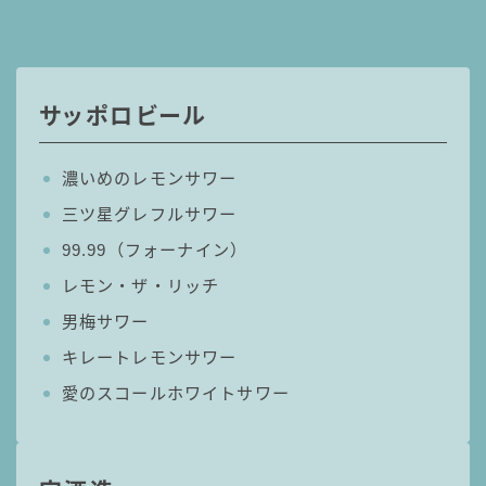
コカ・コーラ
檸檬堂
オリオンビール
サッポロビール
WATTA
natura WATTA
濃いめのレモンサワー
ちゅらWATTA
三ツ星グレフルサワー
合同酒精
99.99（フォーナイン）
レモン・ザ・リッチ
その他メーカー
男梅サワー
素滴しぼり
キレートレモンサワー
お得情報
愛のスコールホワイトサワー
Amazon
楽天