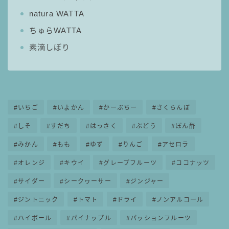
natura WATTA
ちゅらWATTA
素滴しぼり
いちご
いよかん
かーぶちー
さくらんぼ
しそ
すだち
はっさく
ぶどう
ぽん酢
みかん
もも
ゆず
りんご
アセロラ
オレンジ
キウイ
グレープフルーツ
ココナッツ
サイダー
シークヮーサー
ジンジャー
ジントニック
トマト
ドライ
ノンアルコール
ハイボール
パイナップル
パッションフルーツ