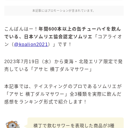
麒麟 発酵サワー
本記事にはプロモーションが含まれています。
麹レモンサワー
本搾り
こんばんはー！
年間600本以上の缶チューハイを飲ん
スミノフ セルツァー
でいる、日本ソムリエ協会認定ソムリエ
「コアライオ
サントリー
ン（
@koalion2021
）」です！
ー196℃ ストロングゼロ
ー196℃ 瞬間凍結
2023年7月19日（水）から東海・北陸エリア限定で発
ー196℃ ザ・まるごと
売している「アサヒ 横丁ダルマサワー」
CRAFT－196℃
こだわり酒場
本記事では、テイスティングのプロであるソムリエが
ほろよい
「アサヒ 横丁ダルマサワー」全3種類を実際に飲んだ
感想をランキング形式で紹介します！
BAR Pomum（バー・ポームム）
角ハイボール
トリスハイボール
横丁で飲むサワーを表現した商品が3種
ジムビームハイボール