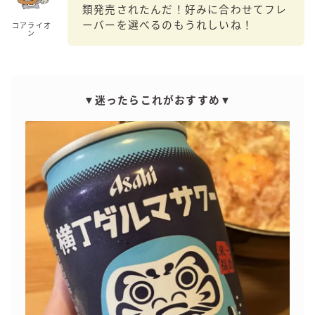
類発売されたんだ！好みに合わせてフレ
GREEN1/2（グリーンハーフ）
ーバーを選べるのもうれしいね！
コアライオ
ン
鏡月焼酎ハイ
アサヒ
贅沢搾り
▼迷ったらこれがおすすめ▼
樽ハイ倶楽部
ザ・レモンクラフト
ザ・カクテルクラフト
Slat(すらっと）
月庵
クリアクーラー
FRUITZER (フルーツァー）
サッポロ
濃いめのレモンサワー
三ツ星グレフルサワー