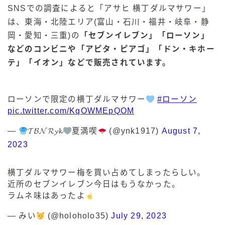
SNSでの調査によると「アサヒ 横丁ダルマサワー」
は、東海・北陸エリア(富山・石川・福井・岐阜・静
岡・愛知・三重)の
「セブンイレブン」「ローソン」
などのコンビニや「アピタ・ピアゴ」「ドン・キホー
テ」「イオン」などで販売されています。
ローソンで限定の横丁ダルマサワー
#ローソン
pic.twitter.com/KqOWMEpQOM
—
𝓣𝓑𝓝𝓡𝔂𝓴
夏満喫
(@ynk1917)
August 7,
2023
横丁ダルマサワー梅を買い占めてしまったらしい。
近所のセブンイレブン今日はもうなかった。
ラムネ味はあったよ
— みい
(@holoholo35)
July 29, 2023