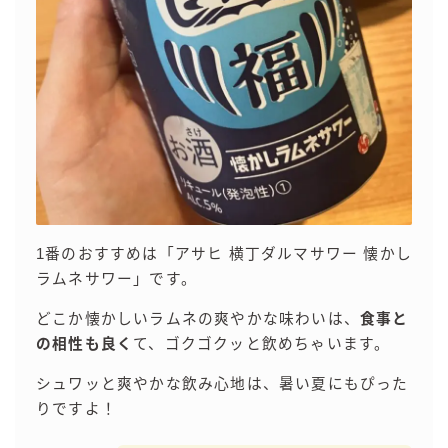
99.99（フォーナイン）
レモン・ザ・リッチ
男梅サワー
キレートレモンサワー
愛のスコールホワイトサワー
WATER SOUR(ウォーターサワ)
宝酒造
焼酎ハイボール
1番のおすすめは「アサヒ 横丁ダルマサワー 懐かし
タカラCANチューハイ
ラムネサワー」です。
宝焼酎のお茶割りシリーズ
どこか懐かしいラムネの爽やかな味わいは、
食事と
寶「丸おろし」
の相性も良く
て、ゴクゴクッと飲めちゃいます。
極上レモンサワー
極上フルーツサワー
シュワッと爽やかな飲み心地は、暑い夏にもぴった
すみか
りですよ！
タンチュー