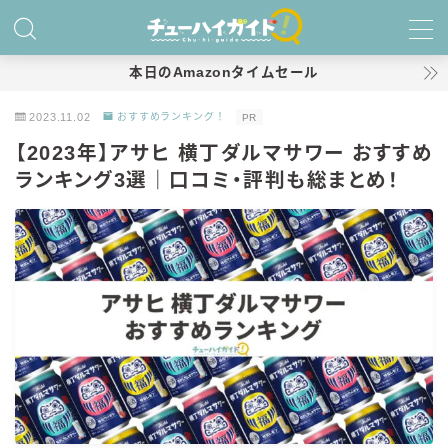
MENU
本日のAmazonタイムセール
2023.11.02
おすすめランキング！
PR
ホーム
【2023年】アサヒ 横丁ダルマサワー おすすめ
ランキング3選｜口コミ・評判も総まとめ！
特集！
おすすめランキング！
商品レビュー
キリン
氷結
氷結 無糖
氷結 ストロング
麒麟特製サワー