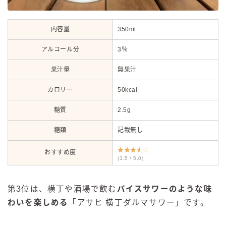
内容量
350ml
アルコール分
3％
果汁量
無果汁
カロリー
50kcal
糖質
2.5g
糖類
記載無し
おすすめ度
(3.5 / 5.0)
第3位は、横丁や酒場で飲む
バイスサワーのような味
わいを楽しめる
「アサヒ 横丁ダルマサワー」です。