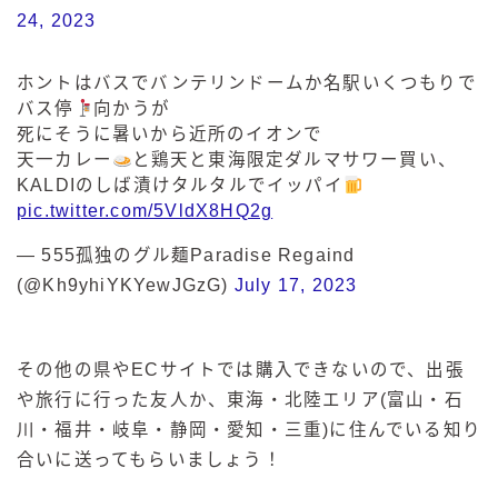
24, 2023
ホントはバスでバンテリンドームか名駅いくつもりで
バス停
向かうが
死にそうに暑いから近所のイオンで
天一カレー
と鶏天と東海限定ダルマサワー買い、
KALDIのしば漬けタルタルでイッパイ
pic.twitter.com/5VldX8HQ2g
— 555孤独のグル麺Paradise Regaind
(@Kh9yhiYKYewJGzG)
July 17, 2023
その他の県やECサイトでは購入できないので、出張
や旅行に行った友人か、東海・北陸エリア(富山・石
川・福井・岐阜・静岡・愛知・三重)に住んでいる知り
合いに送ってもらいましょう！