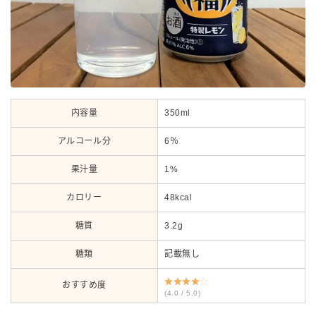
内容量
350ml
アルコール分
6％
果汁量
1%
カロリー
48kcal
糖質
3.2g
糖類
記載無し
おすすめ度
(4.0 / 5.0)