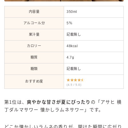
内容量
350ml
アルコール分
5％
果汁量
記載無し
カロリー
48kcal
糖質
4.7g
糖類
記載無し
おすすめ度
(4.5 / 5.0)
第1位は、
爽やかな甘さが夏にぴったり
の「アサヒ 横
丁ダルマサワー 懐かしラムネサワー」です。
どこか懐かしいラムネの香りが、開けた瞬間に広がり