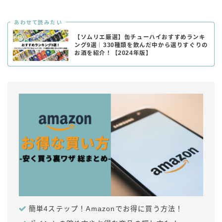
あわせて読みたい
【ソムリエ厳選】缶チューハイおすすめランキ
ング9選｜330種類を飲んだ中から選りすぐりの
お酒を紹介！【2024年版】
簡単4ステップ！Amazonでお得に買う方法！
毎日更新
缶チューハイの売れ筋ランキングはこちら