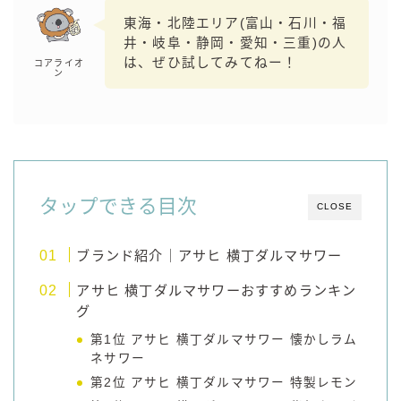
コカ・コーラ
東海・北陸エリア(富山・石川・福
井・岐阜・静岡・愛知・三重)の人
檸檬堂
は、ぜひ試してみてねー！
コアライオ
ン
オリオンビール
WATTA
natura WATTA
ちゅらWATTA
タップできる目次
合同酒精
CLOSE
その他メーカー
ブランド紹介｜アサヒ 横丁ダルマサワー
素滴しぼり
アサヒ 横丁ダルマサワーおすすめランキン
グ
お得情報
第1位 アサヒ 横丁ダルマサワー 懐かしラム
Amazon
ネサワー
第2位 アサヒ 横丁ダルマサワー 特製レモン
楽天