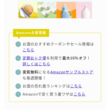
Amazonお得情報
お酒のおすすめクーポンやセール情報は
こちら
定期おトク便
を利用で
最大15％オフ
！
詳しくはこちら
実質無料
になる
Amazonサンプルストア
も毎週開催！
お酒の売れ筋ランキングは
こちら
Amazonで安く買う裏ワザは
こちら