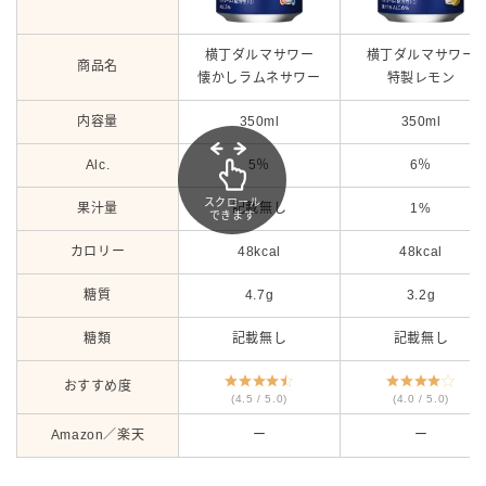
横丁ダルマサワー
横丁ダルマサワー
商品名
懐かしラムネサワー
特製レモン
内容量
350ml
350ml
Alc.
5％
6％
スクロール
果汁量
記載無し
1%
できます
カロリー
48kcal
48kcal
糖質
4.7g
3.2g
糖類
記載無し
記載無し
おすすめ度
(4.5 / 5.0)
(4.0 / 5.0)
Amazon／楽天
ー
ー