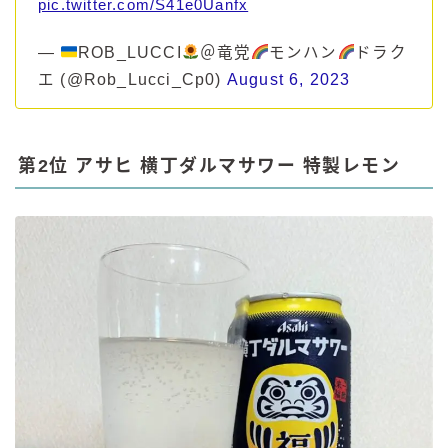
pic.twitter.com/S41e0Uanfx
—
ROB_LUCCI
＠竜党
モンハン
ドラク
エ (@Rob_Lucci_Cp0)
August 6, 2023
第2位 アサヒ 横丁ダルマサワー 特製レモン