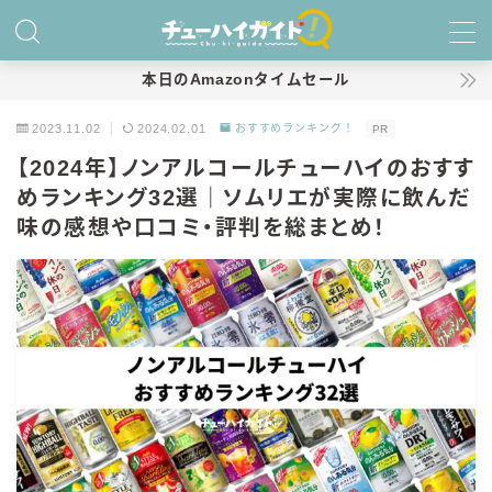
MENU
本日のAmazonタイムセール
2023.11.02
2024.02.01
おすすめランキング！
PR
ホーム
【2024年】ノンアルコールチューハイのおすす
めランキング32選｜ソムリエが実際に飲んだ
特集！
味の感想や口コミ・評判を総まとめ！
おすすめランキング！
商品レビュー
キリン
氷結
氷結 無糖
氷結 ストロング
麒麟特製サワー