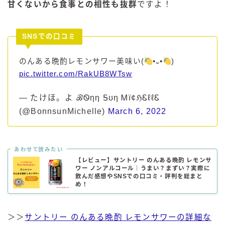
甘くないから食事との相性も抜群
ですよ！
SNSでの口コミ
のんある晩酌レモンサワー美味い(
•᎑•
)
pic.twitter.com/RakUB8WTsw
— たけほ。よ ℬᏫηη Ꭶʊη Ꮇї¢ℌᏋℓℓᏋ
(@BonnsunMichelle)
March 6, 2022
あわせて読みたい
【レビュー】サントリー のんある晩酌 レモンサ
ワー ノンアルコール｜うまい？まずい？実際に
飲んだ感想やSNSでの口コミ・評判を総まと
め！
＞＞
サントリー のんある晩酌 レモンサワーの詳細な