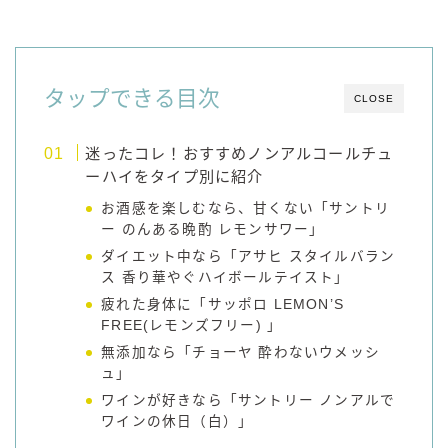
99.99（フォーナイン）
レモン・ザ・リッチ
男梅サワー
タップできる目次
CLOSE
キレートレモンサワー
愛のスコールホワイトサワー
迷ったコレ！おすすめノンアルコールチュ
WATER SOUR(ウォーターサワ)
ーハイをタイプ別に紹介
宝酒造
お酒感を楽しむなら、甘くない「サントリ
ー のんある晩酌 レモンサワー」
焼酎ハイボール
ダイエット中なら「アサヒ スタイルバラン
タカラCANチューハイ
ス 香り華やぐハイボールテイスト」
宝焼酎のお茶割りシリーズ
疲れた身体に「サッポロ LEMON’S
寶「丸おろし」
FREE(レモンズフリー) 」
極上レモンサワー
無添加なら「チョーヤ 酔わないウメッシ
ュ」
極上フルーツサワー
ワインが好きなら「サントリー ノンアルで
すみか
ワインの休日（白）」
タンチュー