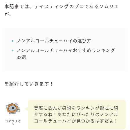
本記事では、テイスティングのプロであるソムリエ
GREEN1/2（グリーンハーフ）
が、
鏡月焼酎ハイ
アサヒ
贅沢搾り
ノンアルコールチューハイの選び方
樽ハイ倶楽部
ノンアルコールチューハイおすすめランキング
ザ・レモンクラフト
32選
ザ・カクテルクラフト
Slat(すらっと）
月庵
を紹介していきます！
クリアクーラー
FRUITZER (フルーツァー）
サッポロ
実際に飲んだ感想をランキング形式に紹
介するね！あなたにぴったりのノンアル
濃いめのレモンサワー
コールチューハイが見つかるはずだよ！
コアライオ
ン
三ツ星グレフルサワー