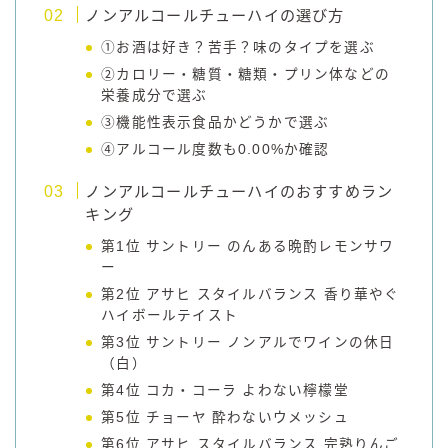
ノンアルコールチューハイの選び方
コカ・コーラ
①お酒は好き？苦手？味のタイプを選ぶ
檸檬堂
②カロリー・糖質・糖類・プリン体などの
栄養成分で選ぶ
オリオンビール
③機能性表示食品かどうかで選ぶ
WATTA
④アルコール度数も0.00%か確認
natura WATTA
ノンアルコールチューハイのおすすめラン
ちゅらWATTA
キング
合同酒精
第1位 サントリー のんある晩酌レモンサワ
その他メーカー
ー
第2位 アサヒ スタイルバランス 香り華やぐ
素滴しぼり
ハイボールテイスト
第3位 サントリー ノンアルでワインの休日
お得情報
（白）
第4位 コカ・コーラ よわない檸檬堂
Amazon
第5位 チョーヤ 酔わないウメッシュ
楽天
第6位 アサヒ スタイルバランス 完熟りんご