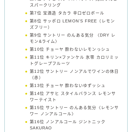
スパークリング
コラム
第7位 宝酒造 タカラ 辛口ゼロボール
第8位 サッポロ LEMON’S FREE（レモン
ズフリー）
運営者情報
第9位 サントリー のんある気分 〈DRY レ
モン&ライム〉
お問い合わせ
第10位 チョーヤ 酔わないレモンっシュ
第11位 キリン×ファンケル 氷零 カロリミッ
トグレープフルーツ
第12位 サントリー ノンアルでワインの休日
（赤）
第13位 チョーヤ 酔わないゆずッシュ
第14位 アサヒ スタイルバランス レモンサ
ワーテイスト
第15位 サントリー のんある気分〈レモンサ
ワー ノンアルコール〉
第16位 ノンアルコール ジントニック
SAKURAO