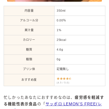
内容量
350ml
アルコール分
0.00％
果汁量
1%
カロリー
25kcal
糖質
4.6g
糖類
0g
プリン体
記載無し
おすすめ度
(4.5 / 5.0)
忙しかったあなたにおすすめなのは、
疲労感を軽減す
る機能性表示食品
の「
サッポロ LEMON’S FREE(レ