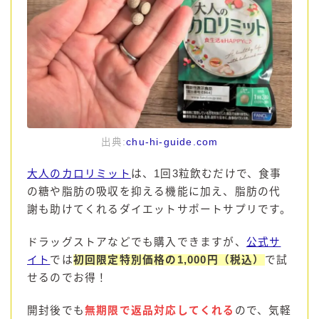
出典:
chu-hi-guide.com
大人のカロリミット
は、1回3粒飲むだけで、食事
の糖や脂肪の吸収を抑える機能に加え、脂肪の代
謝も助けてくれるダイエットサポートサプリです。
ドラッグストアなどでも購入できますが、
公式サ
イト
では
初回限定特別価格の1,000円（税込）
で試
せるのでお得！
開封後でも
無期限で返品対応してくれる
ので、気軽