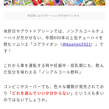
麒麟 発酵サワー
麹レモンサワー
本記事にはプロモーションが含まれています。
本搾り
スミノフ セルツァー
休肝日やアウトドアシーンでは、ノンアルコールチュ
サントリー
ーハイが欠かせない、年間600本以上缶チューハイを
飲むソムリエ「コアライオン（
@koalion2021
）」で
ー196℃ ストロングゼロ
す！
ー196℃ 瞬間凍結
ー196℃ ザ・まるごと
これから車を運転する時や妊娠中・授乳期にも、飲ん
CRAFT－196℃
だ気分を味わえる「ノンアルコール飲料」
こだわり酒場
ほろよい
コンビニやスーパーでも、色々な種類が発売されてお
BAR Pomum（バー・ポームム）
り「
どれを選んでいいか分からない
」という人も多い
角ハイボール
のではないでしょうか。
トリスハイボール
ジムビームハイボール