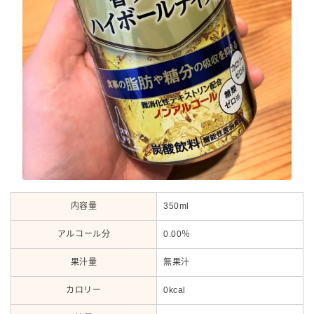
内容量
350ml
アルコール分
0.00％
果汁量
無果汁
カロリー
0kcal