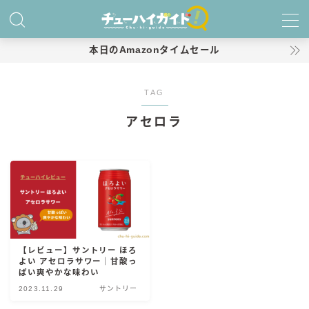
MENU
本日のAmazonタイムセール
ホーム
TAG
アセロラ
特集！
おすすめランキング！
商品レビュー
キリン
氷結
【レビュー】サントリー ほろ
よい アセロラサワー｜甘酸っ
氷結 無糖
ぱい爽やかな味わい
氷結 ストロング
2023.11.29
サントリー
麒麟特製サワー