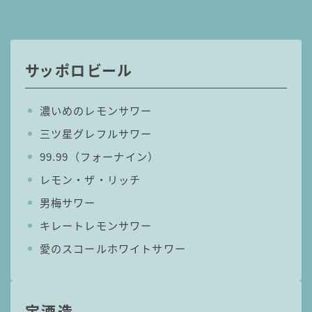
コカ・コーラ
檸檬堂
サッポロビール
オリオンビール
WATTA
濃いめのレモンサワー
natura WATTA
ちゅらWATTA
三ツ星グレフルサワー
99.99（フォーナイン）
合同酒精
レモン・ザ・リッチ
その他メーカー
男梅サワー
素滴しぼり
キレートレモンサワー
愛のスコールホワイトサワー
お得情報
Amazon
楽天
宝酒造