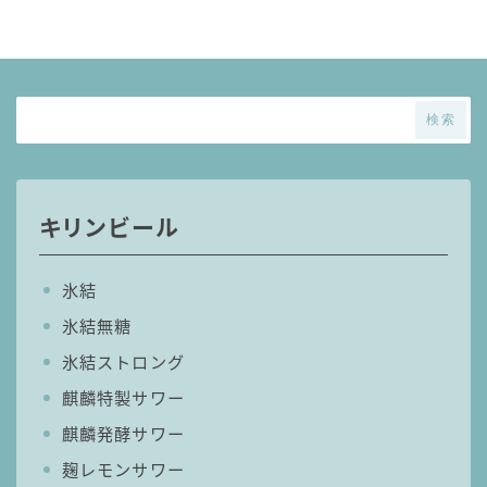
麒麟 発酵サワー
麹レモンサワー
本搾り
スミノフ セルツァー
検索
サントリー
ー196℃ ストロングゼロ
キリンビール
ー196℃ 瞬間凍結
ー196℃ ザ・まるごと
氷結
CRAFT－196℃
氷結無糖
こだわり酒場
ほろよい
氷結ストロング
BAR Pomum（バー・ポームム）
麒麟特製サワー
角ハイボール
麒麟発酵サワー
トリスハイボール
麹レモンサワー
ジムビームハイボール