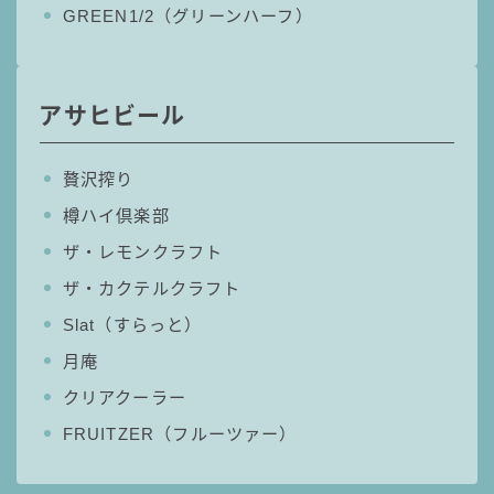
GREEN1/2（グリーンハーフ）
99.99（フォーナイン）
レモン・ザ・リッチ
男梅サワー
アサヒビール
キレートレモンサワー
愛のスコールホワイトサワー
WATER SOUR(ウォーターサワ)
贅沢搾り
樽ハイ倶楽部
宝酒造
ザ・レモンクラフト
焼酎ハイボール
ザ・カクテルクラフト
タカラCANチューハイ
宝焼酎のお茶割りシリーズ
Slat（すらっと）
寶「丸おろし」
月庵
極上レモンサワー
クリアクーラー
極上フルーツサワー
FRUITZER（フルーツァー）
すみか
タンチュー