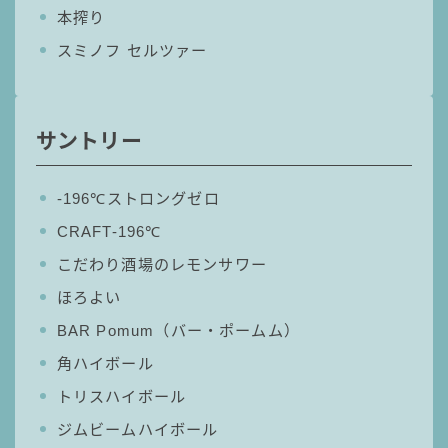
本搾り
GREEN1/2（グリーンハーフ）
スミノフ セルツァー
鏡月焼酎ハイ
アサヒ
贅沢搾り
サントリー
樽ハイ倶楽部
ザ・レモンクラフト
‐196℃ストロングゼロ
ザ・カクテルクラフト
CRAFT-196℃
Slat(すらっと）
こだわり酒場のレモンサワー
月庵
ほろよい
クリアクーラー
BAR Pomum（バー・ポームム）
FRUITZER (フルーツァー）
角ハイボール
サッポロ
トリスハイボール
濃いめのレモンサワー
ジムビームハイボール
三ツ星グレフルサワー