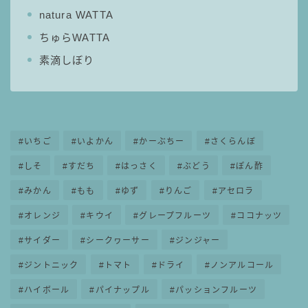
natura WATTA
ちゅらWATTA
素滴しぼり
いちご
いよかん
かーぶちー
さくらんぼ
しそ
すだち
はっさく
ぶどう
ぽん酢
みかん
もも
ゆず
りんご
アセロラ
オレンジ
キウイ
グレープフルーツ
ココナッツ
サイダー
シークヮーサー
ジンジャー
ジントニック
トマト
ドライ
ノンアルコール
ハイボール
パイナップル
パッションフルーツ