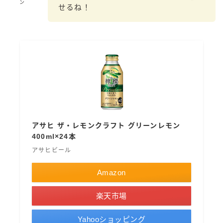
ン
せるね！
コカ・コーラ
檸檬堂
オリオンビール
WATTA
natura WATTA
ちゅらWATTA
合同酒精
アサヒ ザ・レモンクラフト グリーンレモン
その他メーカー
400ml×24本
素滴しぼり
アサヒビール
Amazon
お得情報
楽天市場
Amazon
楽天
Yahooショッピング