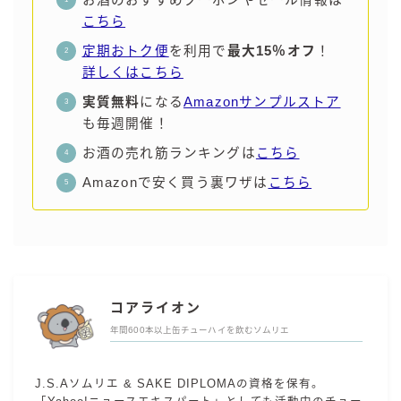
こちら
定期おトク便
を利用で
最大15％オフ
！
詳しくはこちら
実質無料
になる
Amazonサンプルストア
も毎週開催！
お酒の売れ筋ランキングは
こちら
Amazonで安く買う裏ワザは
こちら
コアライオン
年間600本以上缶チューハイを飲むソムリエ
J.S.Aソムリエ & SAKE DIPLOMAの資格を保有。