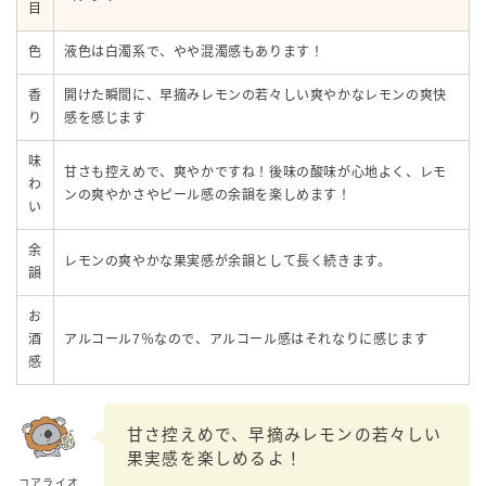
目
色
液色は白濁系で、やや混濁感もあります！
香
開けた瞬間に、早摘みレモンの若々しい爽やかなレモンの爽快
り
感を感じます
味
甘さも控えめで、爽やかですね！後味の酸味が心地よく、レモ
わ
ンの爽やかさやピール感の余韻を楽しめます！
い
余
レモンの爽やかな果実感が余韻として長く続きます。
韻
お
酒
アルコール7％なので、アルコール感はそれなりに感じます
感
甘さ控えめで、早摘みレモンの若々しい
果実感を楽しめるよ！
コアライオ