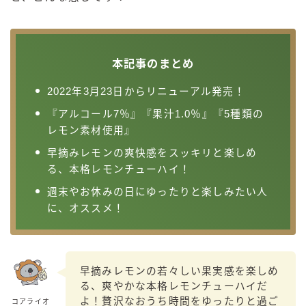
99.99（フォーナイン）
レモン・ザ・リッチ
男梅サワー
本記事のまとめ
キレートレモンサワー
愛のスコールホワイトサワー
2022年3月23日からリニューアル発売！
WATER SOUR(ウォーターサワ)
『アルコール7％』『果汁1.0％』『5種類の
レモン素材使用』
宝酒造
早摘みレモンの爽快感をスッキリと楽しめ
焼酎ハイボール
る、本格レモンチューハイ！
タカラCANチューハイ
週末やお休みの日にゆったりと楽しみたい人
宝焼酎のお茶割りシリーズ
に、オススメ！
寶「丸おろし」
極上レモンサワー
極上フルーツサワー
早摘みレモンの若々しい果実感を楽しめ
すみか
る、爽やかな本格レモンチューハイだ
タンチュー
よ！贅沢なおうち時間をゆったりと過ご
コアライオ