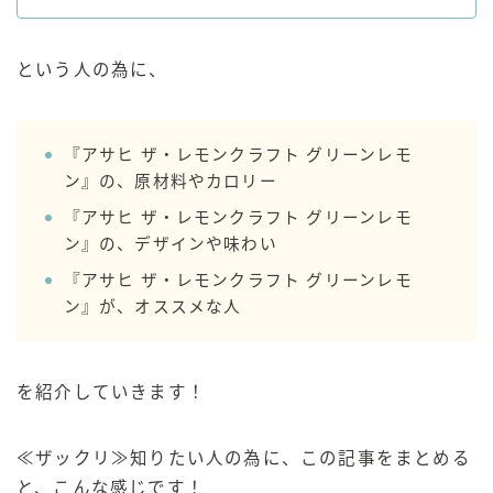
GREEN1/2（グリーンハーフ）
鏡月焼酎ハイ
という人の為に、
アサヒ
贅沢搾り
『アサヒ ザ・レモンクラフト グリーンレモ
樽ハイ倶楽部
ン』の、原材料やカロリー
ザ・レモンクラフト
『アサヒ ザ・レモンクラフト グリーンレモ
ザ・カクテルクラフト
ン』の、デザインや味わい
Slat(すらっと）
『アサヒ ザ・レモンクラフト グリーンレモ
月庵
ン』が、オススメな人
クリアクーラー
FRUITZER (フルーツァー）
を紹介していきます！
サッポロ
濃いめのレモンサワー
≪ザックリ≫知りたい人の為に、この記事をまとめる
三ツ星グレフルサワー
と、こんな感じです！