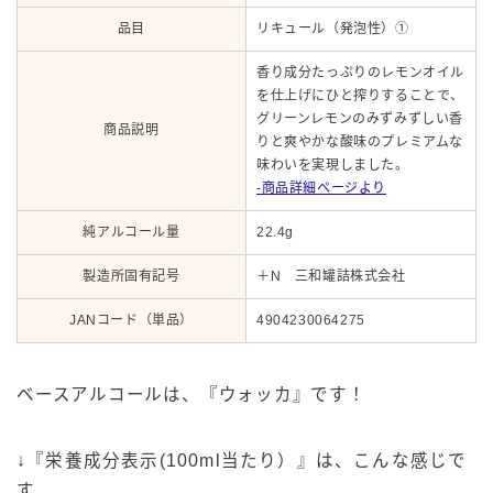
品目
リキュール（発泡性）①
香り成分たっぷりのレモンオイル
を仕上げにひと搾りすることで、
グリーンレモンのみずみずしい香
商品説明
りと爽やかな酸味のプレミアムな
味わいを実現しました。
‐商品詳細ページより
純アルコール量
22.4g
製造所固有記号
＋N 三和罐詰株式会社
JANコード（単品）
4904230064275
ベースアルコールは、『ウォッカ』です
！
↓『栄養成分表示(100ml当たり）』は、こんな感じで
す