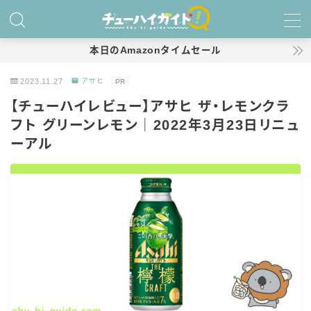
MENU
本日のAmazonタイムセール
2023.11.27
アサヒ
PR
ホーム
【チューハイレビュー】アサヒ ザ・レモンクラ
フト グリーンレモン｜2022年3月23日リニュ
特集！
ーアル
おすすめランキング！
商品レビュー
キリン
氷結
氷結 無糖
氷結 ストロング
麒麟特製サワー