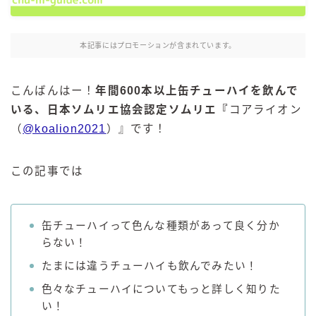
麒麟 発酵サワー
麹レモンサワー
本記事にはプロモーションが含まれています。
本搾り
スミノフ セルツァー
こんばんはー！
年間600本以上缶チューハイを飲んで
サントリー
いる、日本ソムリエ協会認定ソムリエ『
コアライオン
（
@koalion2021
）』です！
ー196℃ ストロングゼロ
ー196℃ 瞬間凍結
ー196℃ ザ・まるごと
この記事では
CRAFT－196℃
こだわり酒場
缶チューハイって色んな種類があって良く分か
ほろよい
らない！
BAR Pomum（バー・ポームム）
たまには違うチューハイも飲んでみたい！
角ハイボール
色々なチューハイについてもっと詳しく知りた
トリスハイボール
い！
ジムビームハイボール