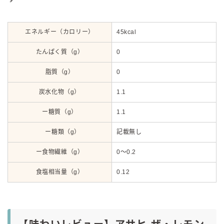
エネルギー（カロリー）
45kcal
たんぱく質（g）
0
脂質（g）
0
炭水化物（g）
1.1
ー糖質（g）
1.1
ー糖類（g）
記載無し
ー食物繊維（g）
0～0.2
食塩相当量（g）
0.12