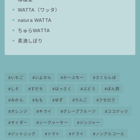
WATTA（ワッタ）
natura WATTA
ちゅらWATTA
素滴しぼり
いちご
いよかん
かーぶちー
さくらんぼ
しそ
すだち
はっさく
ぶどう
ぽん酢
みかん
もも
ゆず
りんご
アセロラ
オレンジ
キウイ
グレープフルーツ
ココナッツ
サイダー
シークヮーサー
ジンジャー
ジントニック
トマト
ドライ
ノンアルコール