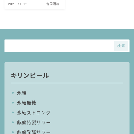
2023.11.12
合同酒精
GREEN1/2（グリーンハーフ）
鏡月焼酎ハイ
アサヒ
贅沢搾り
検索
樽ハイ倶楽部
ザ・レモンクラフト
ザ・カクテルクラフト
Slat(すらっと）
キリンビール
月庵
クリアクーラー
氷結
FRUITZER (フルーツァー）
氷結無糖
サッポロ
氷結ストロング
濃いめのレモンサワー
麒麟特製サワー
三ツ星グレフルサワー
麒麟発酵サワー