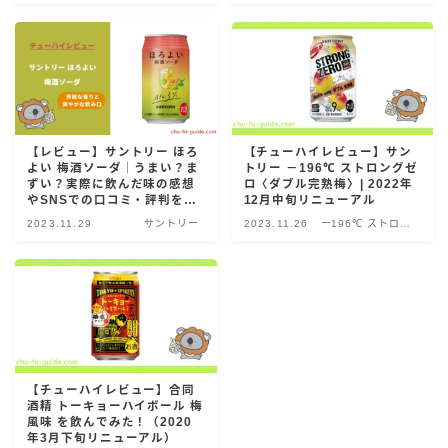
麒麟 発酵サワー
麹レモンサワー
本搾り
スミノフ セルツァー
サントリー
【レビュー】サントリー ほろ
【チューハイレビュー】サン
よい 梅酒ソーダ｜うまい？ま
トリー －196℃ ストロングゼ
ー196℃ ストロングゼロ
ずい？実際に飲んだ味の感想
ロ〈ダブル完熟梅〉| 2022年
やSNSでの口コミ・評判を総
12月中旬リニューアル
ー196℃ 瞬間凍結
まとめ！
2023.11.29
サントリー
2023.11.26
ー196℃ ストロン
ー196℃ ザ・まるごと
グゼロ
CRAFT－196℃
こだわり酒場
ほろよい
BAR Pomum（バー・ポームム）
角ハイボール
【チューハイレビュー】合同
酒精 トーキョーハイボール 梅
トリスハイボール
風味 を飲んでみた！（2020
年3月下旬リニューアル）
ジムビームハイボール