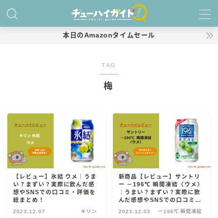
MENU
本日のAmazonタイムセール
ホーム
TAG
梅
特集！
おすすめランキング！
商品レビュー
キリン
氷結
【レビュー】氷結 ウメ｜うま
新商品【レビュー】サントリ
い？まずい？実際に飲んだ感
ー －196℃ 瞬間凍結〈ウメ〉
氷結 無糖
想やSNSでの口コミ・評価を
｜うまい？まずい？実際に飲
総まとめ！
んだ感想やSNSでの口コミ・
氷結 ストロング
評判も総まとめ！
2023.12.07
キリン
2023.12.03
ー196℃ 瞬間凍結
麒麟特製サワー