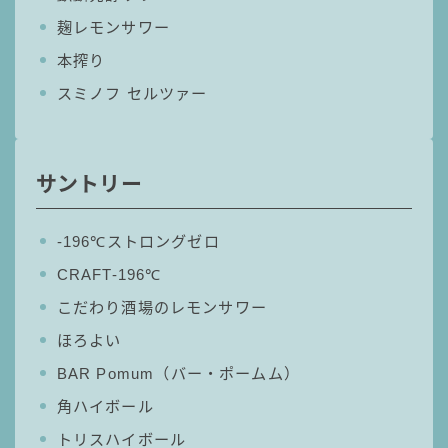
99.99（フォーナイン）
麹レモンサワー
レモン・ザ・リッチ
本搾り
男梅サワー
スミノフ セルツァー
キレートレモンサワー
愛のスコールホワイトサワー
WATER SOUR(ウォーターサワ)
サントリー
宝酒造
焼酎ハイボール
‐196℃ストロングゼロ
タカラCANチューハイ
CRAFT-196℃
宝焼酎のお茶割りシリーズ
こだわり酒場のレモンサワー
寶「丸おろし」
ほろよい
極上レモンサワー
BAR Pomum（バー・ポームム）
極上フルーツサワー
角ハイボール
すみか
タンチュー
トリスハイボール