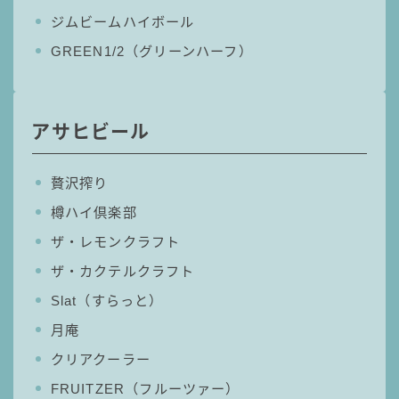
ジムビームハイボール
コカ・コーラ
GREEN1/2（グリーンハーフ）
檸檬堂
オリオンビール
WATTA
アサヒビール
natura WATTA
ちゅらWATTA
贅沢搾り
合同酒精
樽ハイ倶楽部
その他メーカー
ザ・レモンクラフト
素滴しぼり
ザ・カクテルクラフト
Slat（すらっと）
お得情報
月庵
Amazon
クリアクーラー
楽天
FRUITZER（フルーツァー）