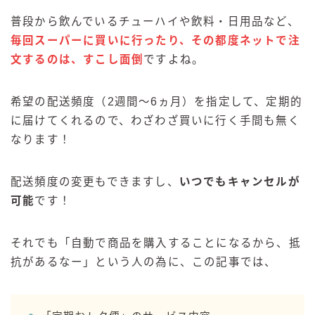
GREEN1/2（グリーンハーフ）
普段から飲んでいるチューハイや飲料・日用品など、
鏡月焼酎ハイ
毎回スーパーに買いに行ったり、その都度ネットで注
文するのは、すこし面倒
ですよね。
アサヒ
贅沢搾り
希望の配送頻度（2週間～6ヵ月）を指定して、定期的
樽ハイ倶楽部
に届けてくれるので、わざわざ買いに行く手間も無く
ザ・レモンクラフト
なります！
ザ・カクテルクラフト
Slat(すらっと）
配送頻度の変更もできますし、
いつでもキャンセルが
月庵
可能
です！
クリアクーラー
FRUITZER (フルーツァー）
それでも「自動で商品を購入することになるから、抵
サッポロ
抗があるなー」という人の為に、この記事では、
濃いめのレモンサワー
三ツ星グレフルサワー