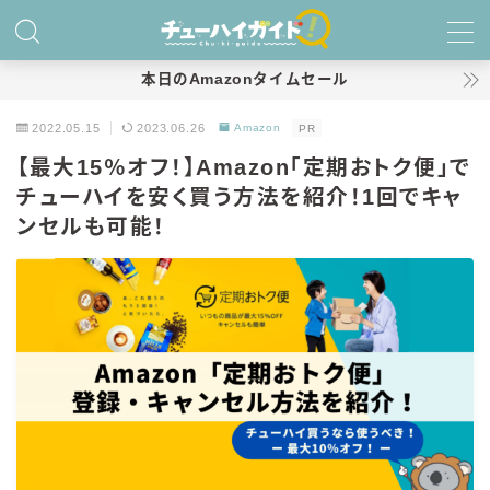
MENU
本日のAmazonタイムセール
2022.05.15
2023.06.26
Amazon
PR
ホーム
【最大15％オフ！】Amazon「定期おトク便」で
チューハイを安く買う方法を紹介！1回でキャ
特集！
ンセルも可能！
おすすめランキング！
商品レビュー
キリン
氷結
氷結 無糖
氷結 ストロング
麒麟特製サワー