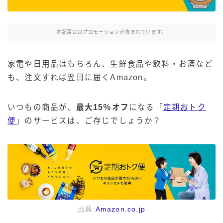
麒麟 発酵サワー
麹レモンサワー
本記事にはプロモーションが含まれています。
本搾り
スミノフ セルツァー
家電や日用品はもちろん、生鮮食品や飲料・お酒など
サントリー
も、注文すれば翌日に届くAmazon。
ー196℃ ストロングゼロ
ー196℃ 瞬間凍結
いつもの商品が、
最大15％オフ
になる「
定期おトク
ー196℃ ザ・まるごと
便
」のサービスは、ご存じでしょうか？
CRAFT－196℃
こだわり酒場
ほろよい
BAR Pomum（バー・ポームム）
角ハイボール
トリスハイボール
出典:
Amazon.co.jp
ジムビームハイボール