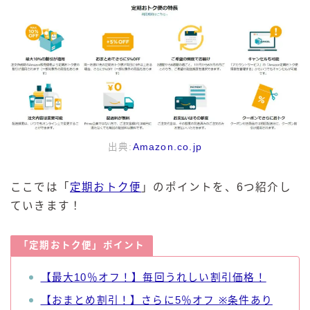
出典:
Amazon.co.jp
ここでは「
定期おトク便
」のポイントを、6つ紹介し
ていきます！
「定期おトク便」ポイント
【最大10％オフ！】毎回うれしい割引価格！
【おまとめ割引！】さらに5％オフ ※条件あり