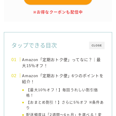
コカ・コーラ
※お得なクーポンも配信中
檸檬堂
オリオンビール
WATTA
natura WATTA
タップできる目次
CLOSE
ちゅらWATTA
合同酒精
Amazon「定期おトク便」ってなに？｜最
大15％オフ！
その他メーカー
Amazon「定期おトク便」6つのポイントを
素滴しぼり
紹介！
【最大10％オフ！】毎回うれしい割引価
お得情報
格！
【おまとめ割引！】さらに5％オフ ※条件あ
Amazon
り
楽天
配送頻度は「2週間～6ヵ月」を選べる！変