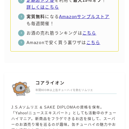
定期おトク便
を利用で
最大15％オフ
！
詳しくはこちら
実質無料
になる
Amazonサンプルストア
も毎週開催！
お酒の売れ筋ランキングは
こちら
Amazonで安く買う裏ワザは
こちら
コアライオン
年間600本以上缶チューハイを飲むソムリエ
J.S.Aソムリエ & SAKE DIPLOMAの資格を保有。
「Yahoo!ニュースエキスパート」としても活動中のチュー
ハイマニア。新商品をフラゲできるお店を探して、スーパ
ーのお酒売り場を巡るのが趣味。缶チューハイの魅力やお