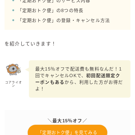
「定期おトク便」のサービス内容
99.99（フォーナイン）
「定期おトク便」の8つの特長
レモン・ザ・リッチ
「定期おトク便」の登録・キャンセル方法
男梅サワー
キレートレモンサワー
愛のスコールホワイトサワー
を紹介していきます！
WATER SOUR(ウォーターサワ)
宝酒造
最大15％オフで配送費も無料なんだ！1
焼酎ハイボール
回でキャンセルOKで、
初回配送限定ク
タカラCANチューハイ
ーポンもある
から、利用した方がお得だ
コアライオ
ン
宝焼酎のお茶割りシリーズ
よ！
寶「丸おろし」
極上レモンサワー
極上フルーツサワー
＼最大15％オフ／
すみか
タンチュー
「定期おトク便」を見てみる