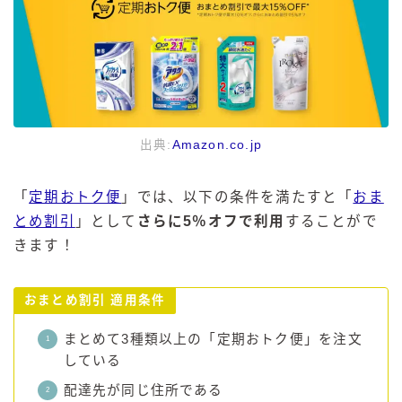
出典:
Amazon.co.jp
「
定期おトク便
」では、以下の条件を満たすと「
おま
とめ割引
」として
さらに5％オフで利用
することがで
きます！
おまとめ割引 適用条件
まとめて3種類以上の「定期おトク便」を注文
している
配達先が同じ住所である