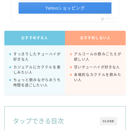
99.99（フォーナイン）
Yahooショッピング
レモン・ザ・リッチ
ポチップ
男梅サワー
キレートレモンサワー
愛のスコールホワイトサワー
おすすめする人
おすすめしない人
WATER SOUR(ウォーターサワ)
すっきりしたチューハイが
アルコールの飲みごたえが
宝酒造
好きな人
欲しい人
焼酎ハイボール
カジュアルにカクテルを楽
甘いチューハイが好きな人
しみたい人
本格的なカクテルを飲みた
タカラCANチューハイ
ちょっと飲みながらおうち
い人
宝焼酎のお茶割りシリーズ
時間を過ごしたい人
寶「丸おろし」
極上レモンサワー
極上フルーツサワー
すみか
タップできる目次
CLOSE
タンチュー