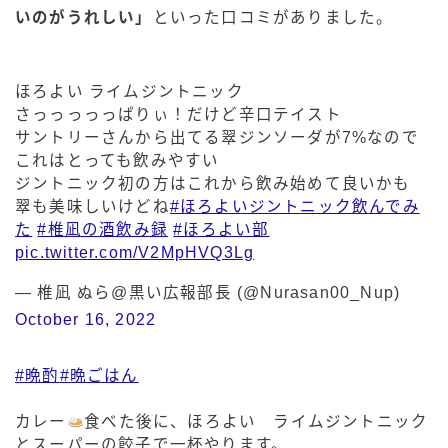
いのがうれしい」
といった口コミがありました。
ほろよい ライムジントニック
さっっっっっぱりぃ！だけど辛口テイスト
サントリーさんから出てる翠ジンソーダが7%なので
これはとっても飲みやすい
ジントニック初の方はこれから飲み始めて良いかも
翠も美味しいけどね
#ほろよいジントニック飲んでみ
た
#椎凪の酒飲み録
#ほろよい部
pic.twitter.com/V2MpHVQ3Lg
— 椎凪 ぬら@黒い広報部長 (@Nurasan00_Nup)
October 16, 2022
#晩酌
#晩ごはん
カレー
食べた後に、ほろよい ライムジントニック
毎日更新
缶チューハイの売れ筋ランキングはこちら
とスーパーの餃子で一杯やります。