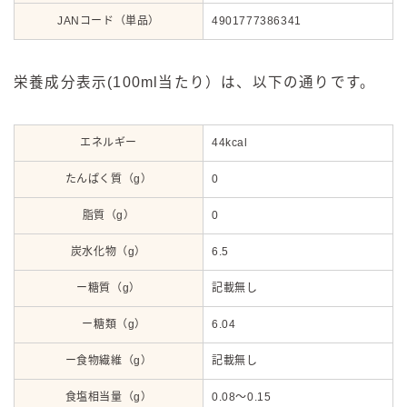
JANコード（単品）
4901777386341
栄養成分表示(100ml当たり）は、以下の通りです。
エネルギー
44kcal
たんぱく質（g）
0
脂質（g）
0
炭水化物（g）
6.5
ー糖質（g）
記載無し
ー糖類（g）
6.04
ー食物繊維（g）
記載無し
食塩相当量（g）
0.08～0.15