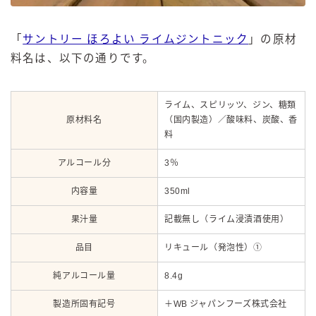
「
サントリー ほろよい ライムジントニック
」の原材
料名は、以下の通りです。
ライム、スピリッツ、ジン、糖類
原材料名
（国内製造）／酸味料、炭酸、香
料
アルコール分
3％
内容量
350ml
果汁量
記載無し（ライム浸漬酒使用）
品目
リキュール（発泡性）①
純アルコール量
8.4g
製造所固有記号
＋WB ジャパンフーズ株式会社