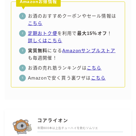
Amazonお得情報
お酒のおすすめクーポンやセール情報は
こちら
定期おトク便
を利用で
最大15％オフ
！
詳しくはこちら
実質無料
になる
Amazonサンプルストア
も毎週開催！
お酒の売れ筋ランキングは
こちら
Amazonで安く買う裏ワザは
こちら
コアライオン
年間600本以上缶チューハイを飲むソムリエ