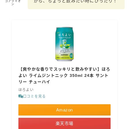
から、ちょっと飲みたい時にぴったり！
コアライオ
ン
GREEN1/2（グリーンハーフ）
鏡月焼酎ハイ
アサヒ
贅沢搾り
樽ハイ倶楽部
ザ・レモンクラフト
ザ・カクテルクラフト
【爽やかな香りでスッキリと飲みやすい】ほろ
Slat(すらっと）
よい ライムジントニック 350ml 24本 サント
月庵
リー チューハイ
クリアクーラー
ほろよい
FRUITZER (フルーツァー）
口コミを見る
サッポロ
Amazon
濃いめのレモンサワー
楽天市場
三ツ星グレフルサワー