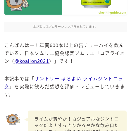
麒麟 発酵サワー
麹レモンサワー
本搾り
本記事にはプロモーションが含まれています。
スミノフ セルツァー
サントリー
こんばんはー！年間600本以上の缶チューハイを飲ん
でいる、日本ソムリエ協会認定ソムリエ「コアライオ
ー196℃ ストロングゼロ
ン（
@koalion2021
）」です！
ー196℃ 瞬間凍結
ー196℃ ザ・まるごと
本記事では「
サントリー ほろよい ライムジントニッ
CRAFT－196℃
ク
」を実際に飲んだ感想を評価・レビューしていきま
こだわり酒場
す。
ほろよい
BAR Pomum（バー・ポームム）
角ハイボール
ライムが爽やか！カジュアルなジントニ
トリスハイボール
ックだよ！すっきりかろやかな飲み口だ
ジムビームハイボール