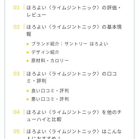
ほろよい〈ライムジントニック〉の評価・
コカ・コーラ
レビュー
檸檬堂
ほろよい〈ライムジントニック〉の基本情
オリオンビール
報
WATTA
ブランド紹介｜サントリー ほろよい
natura WATTA
デザイン紹介
ちゅらWATTA
原材料・カロリー
合同酒精
ほろよい〈ライムジントニック〉の口コ
ミ・評判
その他メーカー
良い口コミ・評判
素滴しぼり
悪い口コミ・評判
お得情報
ほろよい〈ライムジントニック〉を他のチ
ューハイと比較
Amazon
ほろよい〈ライムジントニック〉はこんな
楽天
人におすすめ！