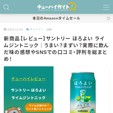
MENU
本日のAmazonタイムセール
2023.12.01
サントリー
PR
ホーム
新商品【レビュー】サントリー ほろよい ライ
ムジントニック｜うまい？まずい？実際に飲ん
特集！
だ味の感想やSNSでの口コミ・評判を総まと
おすすめランキング！
め！
商品レビュー
キリン
氷結
氷結 無糖
氷結 ストロング
麒麟特製サワー