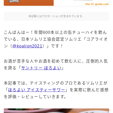
麒麟 発酵サワー
麹レモンサワー
本記事にはプロモーションが含まれています。
本搾り
スミノフ セルツァー
こんばんはー！年間600本以上の缶チューハイを飲ん
サントリー
でいる、日本ソムリエ協会認定ソムリエ「コアライオ
ン（
@koalion2021
）」です！
ー196℃ ストロングゼロ
ー196℃ 瞬間凍結
ー196℃ ザ・まるごと
お酒が苦手な人やお酒を初めて飲む人に、圧倒的人気
を誇る「
サントリー ほろよい
」
CRAFT－196℃
こだわり酒場
ほろよい
本記事では、テイスティングのプロであるソムリエが
「
ほろよい アイスティーサワー
」を実際に飲んだ感想
BAR Pomum（バー・ポームム）
を評価・レビューしていきます。
角ハイボール
トリスハイボール
ジムビームハイボール