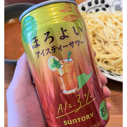
GREEN1/2（グリーンハーフ）
鏡月焼酎ハイ
アサヒ
贅沢搾り
樽ハイ倶楽部
ザ・レモンクラフト
ザ・カクテルクラフト
Slat(すらっと）
月庵
クリアクーラー
FRUITZER (フルーツァー）
サッポロ
濃いめのレモンサワー
三ツ星グレフルサワー