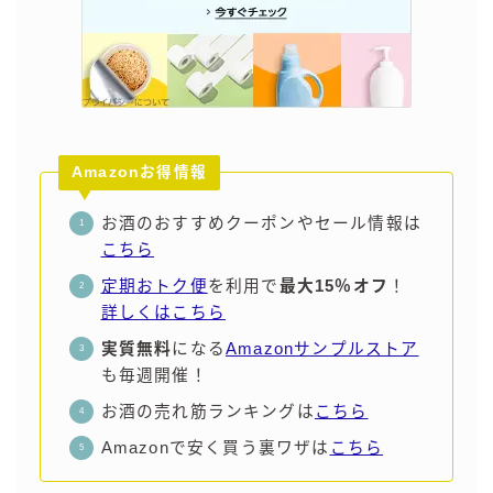
Amazonお得情報
お酒のおすすめクーポンやセール情報は
こちら
定期おトク便
を利用で
最大15％オフ
！
詳しくはこちら
実質無料
になる
Amazonサンプルストア
も毎週開催！
お酒の売れ筋ランキングは
こちら
Amazonで安く買う裏ワザは
こちら