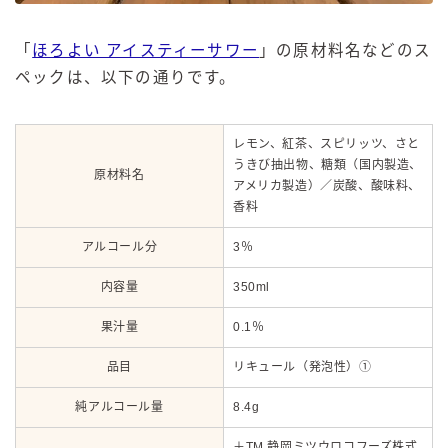
「
ほろよい アイスティーサワー
」の原材料名などのス
ペックは、以下の通りです。
レモン、紅茶、スピリッツ、さと
うきび抽出物、糖類（国内製造、
原材料名
アメリカ製造）／炭酸、酸味料、
香料
アルコール分
3％
内容量
350ml
果汁量
0.1％
品目
リキュール（発泡性）①
純アルコール量
8.4g
毎日更新
缶チューハイの売れ筋ランキングはこちら
＋TM 静岡ミツウロコフーズ株式