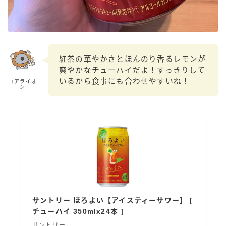
99.99（フォーナイン）
レモン・ザ・リッチ
男梅サワー
キレートレモンサワー
紅茶の華やかさとほんのり香るレモンが
愛のスコールホワイトサワー
爽やかなチューハイだよ！すっきりして
WATER SOUR(ウォーターサワ)
いるから食事にも合わせやすいね！
コアライオ
ン
宝酒造
焼酎ハイボール
タカラCANチューハイ
宝焼酎のお茶割りシリーズ
寶「丸おろし」
極上レモンサワー
極上フルーツサワー
サントリー ほろよい【アイスティーサワー】 [
すみか
チューハイ 350mlx24本 ]
タンチュー
サントリー