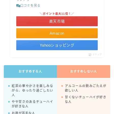
口コミを見る
コカ・コーラ
＼ポイント最大11倍！／
檸檬堂
楽天市場
オリオンビール
Amazon
WATTA
natura WATTA
Yahooショッピング
ちゅらWATTA
ポチップ
合同酒精
その他メーカー
おすすめする人
おすすめしない人
素滴しぼり
紅茶の華やかさを楽しみな
アルコールの飲みごたえが
がら、ゆったり過ごしたい
欲しい人
お得情報
人
甘くないチューハイが好き
Amazon
やや甘さのあるチューハイ
な人
が好きな人
楽天
お酒が苦手な人