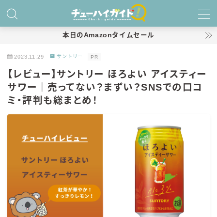
MENU
本日のAmazonタイムセール
2023.11.29
サントリー
PR
ホーム
【レビュー】サントリー ほろよい アイスティー
サワー｜売ってない？まずい？SNSでの口コ
特集！
ミ・評判も総まとめ！
おすすめランキング！
商品レビュー
キリン
氷結
氷結 無糖
氷結 ストロング
麒麟特製サワー