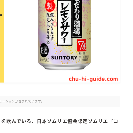
氷結 無糖
氷結 ストロング
麒麟特製サワー
麒麟 発酵サワー
麹レモンサワー
本搾り
スミノフ セルツァー
サントリー
ー196℃ ストロングゼロ
ー196℃ 瞬間凍結
ー196℃ ザ・まるごと
CRAFT－196℃
モーションが含まれています。
こだわり酒場
ほろよい
ハイを飲んでいる、日本ソムリエ協会認定ソムリエ『
コ
BAR Pomum（バー・ポームム）