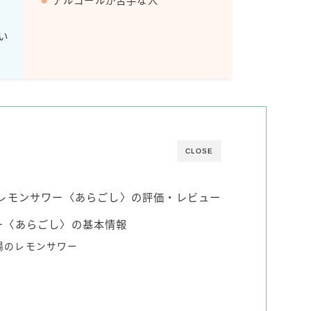
アルコールが苦手な人
Amazon
い
楽天
コラム
運営者情報
CLOSE
お問い合わせ
のレモンサワー〈あらごし〉の評価・レビュー
ー〈あらごし〉の基本情報
場のレモンサワー