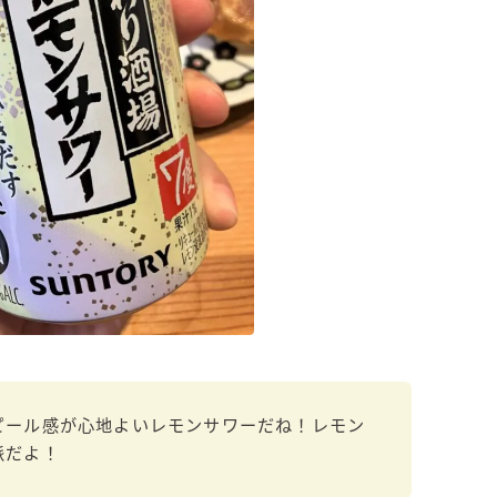
濃いめのレモンサワー
三ツ星グレフルサワー
99.99（フォーナイン）
レモン・ザ・リッチ
男梅サワー
キレートレモンサワー
愛のスコールホワイトサワー
WATER SOUR(ウォーターサワ)
宝酒造
焼酎ハイボール
タカラCANチューハイ
宝焼酎のお茶割りシリーズ
ピール感が心地よいレモンサワーだね！レモン
寶「丸おろし」
派だよ！
極上レモンサワー
極上フルーツサワー