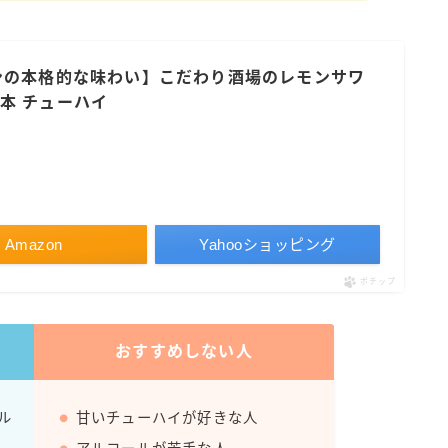
すみか
タンチュー
ンの本格的な味わい】こだわり酒場のレモンサワ
コカ・コーラ
24本 チューハイ
檸檬堂
オリオンビール
WATTA
natura WATTA
Amazon
Yahooショッピング
ちゅらWATTA
ポチップ
合同酒精
その他メーカー
おすすめしない人
素滴しぼり
ル
甘いチューハイが好きな人
お得情報