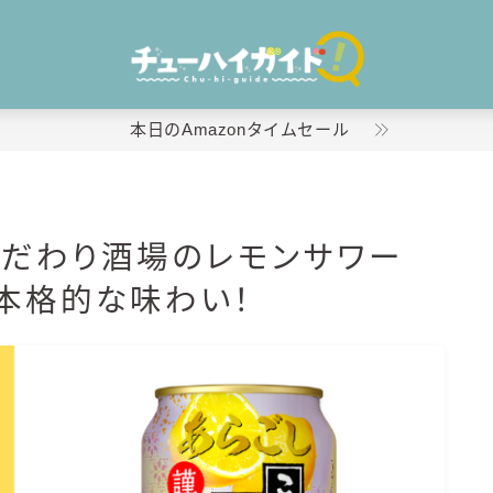
本日のAmazonタイムセール
ホーム
 こだわり酒場のレモンサワー
特集！
本格的な味わい！
おすすめランキング！
商品レビュー
キリン
氷結