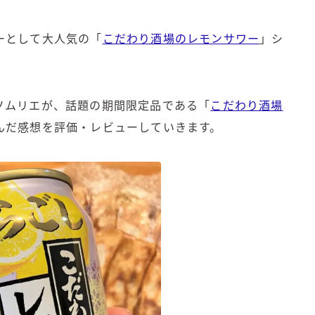
角ハイボール
トリスハイボール
ーとして大人気の「
こだわり酒場のレモンサワー
」シ
ジムビームハイボール
GREEN1/2（グリーンハーフ）
鏡月焼酎ハイ
ソムリエが、話題の期間限定品である「
こだわり酒場
アサヒ
んだ感想を評価・レビューしていきます。
贅沢搾り
樽ハイ倶楽部
ザ・レモンクラフト
ザ・カクテルクラフト
Slat(すらっと）
月庵
クリアクーラー
FRUITZER (フルーツァー）
サッポロ