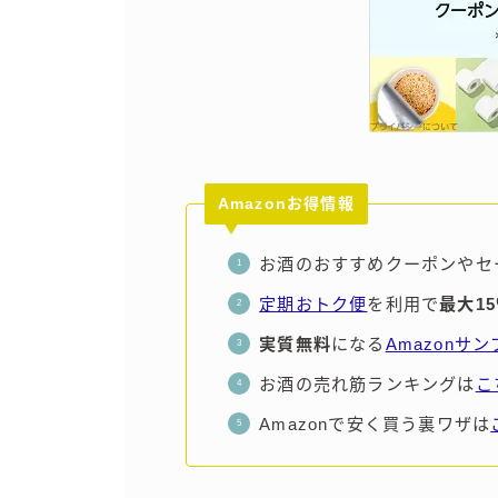
Amazonお得情報
お酒のおすすめクーポンやセ
定期おトク便
を利用で
最大1
実質無料
になる
Amazonサ
お酒の売れ筋ランキングは
こ
Amazonで安く買う裏ワザは