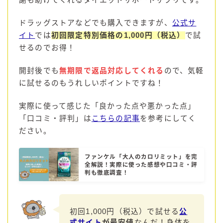
ドラッグストアなどでも購入できますが、
公式サ
イト
では
初回限定特別価格の1,000円（税込）
で試
せるのでお得！
開封後でも
無期限で返品対応してくれる
ので、気軽
に試せるのもうれしいポイントですね！
実際に使って感じた「良かった点や悪かった点」
「口コミ・評判」は
こちらの記事
を参考にしてく
ださい。
ファンケル「大人のカロリミット」を完
全解説！実際に使った感想や口コミ・評
判も徹底調査！
初回1,000円（税込）で試せる
公
式サイト
が最安値
なんだ！身体を