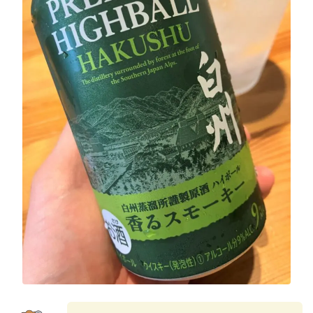
GREEN1/2（グリーンハーフ）
鏡月焼酎ハイ
アサヒ
贅沢搾り
樽ハイ倶楽部
ザ・レモンクラフト
ザ・カクテルクラフト
Slat(すらっと）
月庵
クリアクーラー
FRUITZER (フルーツァー）
サッポロ
濃いめのレモンサワー
三ツ星グレフルサワー