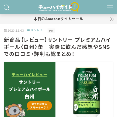
MENU
本日のAmazonタイムセール
2023.12.03
サントリー
PR
ホーム
新商品【レビュー】サントリー プレミアムハイ
ボール〈白州〉缶｜実際に飲んだ感想やSNS
特集！
での口コミ・評判も総まとめ！
おすすめランキング！
商品レビュー
キリン
氷結
氷結 無糖
氷結 ストロング
麒麟特製サワー