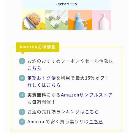
Amazonお得情報
お酒のおすすめクーポンやセール情報は
こちら
定期おトク便
を利用で
最大15％オフ
！
詳しくはこちら
実質無料
になる
Amazonサンプルストア
も毎週開催！
お酒の売れ筋ランキングは
こちら
Amazonで安く買う裏ワザは
こちら