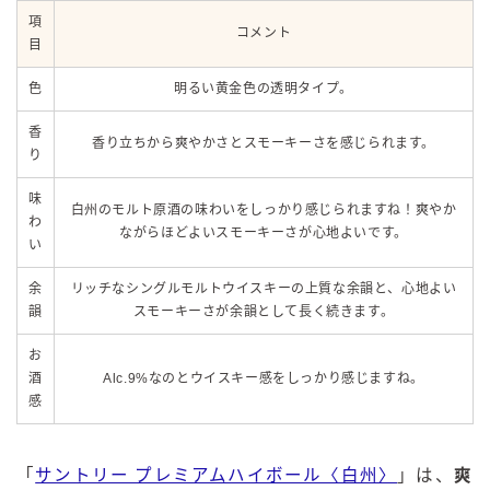
項
コメント
目
色
明るい黄金色の透明タイプ。
香
香り立ちから爽やかさとスモーキーさを感じられます。
り
味
白州のモルト原酒の味わいをしっかり感じられますね！爽やか
わ
ながらほどよいスモーキーさが心地よいです。
い
余
リッチなシングルモルトウイスキーの上質な余韻と、心地よい
韻
スモーキーさが余韻として長く続きます。
お
酒
Alc.9%なのとウイスキー感をしっかり感じますね。
感
「
サントリー プレミアムハイボール〈白州〉
」は、
爽