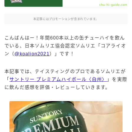
麒麟 発酵サワー
麹レモンサワー
本記事にはプロモーションが含まれています。
本搾り
スミノフ セルツァー
こんばんはー！年間600本以上の缶チューハイを飲ん
サントリー
でいる、日本ソムリエ協会認定ソムリエ「コアライオ
ン（
@koalion2021
）」です！
ー196℃ ストロングゼロ
ー196℃ 瞬間凍結
ー196℃ ザ・まるごと
本記事では、テイスティングのプロであるソムリエが
「
サントリー プレミアムハイボール〈白州〉
」を実際
CRAFT－196℃
に飲んだ感想を評価・レビューしていきます。
こだわり酒場
ほろよい
BAR Pomum（バー・ポームム）
角ハイボール
トリスハイボール
ジムビームハイボール