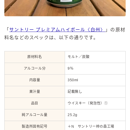
「
サントリー プレミアムハイボール〈白州〉
」の原材
料名などのスペックは、以下の通りです。
原材料名
モルト／炭酸
アルコール分
9％
内容量
350ml
果汁量
記載無し
品目
ウイスキー（発泡性）①
純アルコール量
25.2g
製造所固有記号
＋N サントリー梓の森工場