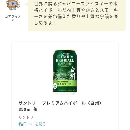
世界に誇るジャパニーズウイスキーの本
99.99（フォーナイン）
格ハイボールだね！爽やかさとスモーキ
レモン・ザ・リッチ
ーさを兼ね備えた香りや上質な余韻を楽
コアライオ
ン
男梅サワー
しめるよ！
キレートレモンサワー
愛のスコールホワイトサワー
WATER SOUR(ウォーターサワ)
宝酒造
焼酎ハイボール
タカラCANチューハイ
宝焼酎のお茶割りシリーズ
寶「丸おろし」
極上レモンサワー
サントリー プレミアムハイボール〈白州〉
極上フルーツサワー
350ml 缶
すみか
サントリー
口コミを見る
タンチュー