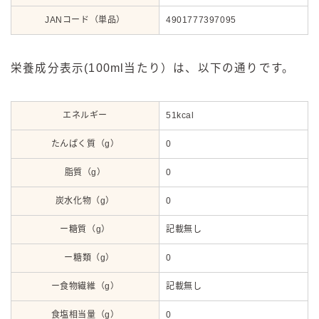
JANコード（単品）
4901777397095
栄養成分表示(100ml当たり）は、以下の通りです。
エネルギー
51kcal
たんぱく質（g）
0
脂質（g）
0
炭水化物（g）
0
ー糖質（g）
記載無し
ー糖類（g）
0
ー食物繊維（g）
記載無し
食塩相当量（g）
0