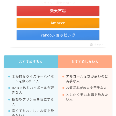
＼ポイント最大11倍！／
コカ・コーラ
楽天市場
檸檬堂
Amazon
オリオンビール
WATTA
Yahooショッピング
natura WATTA
ポチップ
ちゅらWATTA
合同酒精
おすすめする人
おすすめしない人
その他メーカー
本格的なウイスキーハイボ
アルコール度数が高いのは
素滴しぼり
ールを飲みたい人
苦手な人
BARで飲むハイボールが好
お酒初心者の人や苦手な人
お得情報
きな人
とにかく安いお酒を飲みた
糖類やプリン体を気にする
い人
Amazon
人
高くてもおいしいお酒を飲
楽天
みたい人