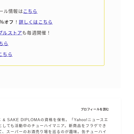
すみか
ール情報は
こちら
タンチュー
5％オフ
！
詳しくはこちら
コカ・コーラ
ンプルストア
も毎週開催！
檸檬堂
ちら
オリオンビール
こちら
WATTA
natura WATTA
ちゅらWATTA
合同酒精
その他メーカー
プロフィールを読む
素滴しぼり
エ & SAKE DIPLOMAの資格を保有。「Yahoo!ニュースエ
としても活動中のチューハイマニア。新商品をフラゲでき
お得情報
て、スーパーのお酒売り場を巡るのが趣味。缶チューハイ