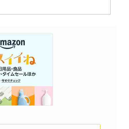
濃いめのレモンサワー
三ツ星グレフルサワー
99.99（フォーナイン）
レモン・ザ・リッチ
男梅サワー
キレートレモンサワー
愛のスコールホワイトサワー
WATER SOUR(ウォーターサワ)
宝酒造
焼酎ハイボール
タカラCANチューハイ
宝焼酎のお茶割りシリーズ
寶「丸おろし」
極上レモンサワー
極上フルーツサワー