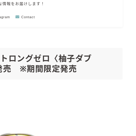
な情報をお届けします！
Amazon
楽天
tagram
Contact
コラム
運営者情報
 ストロングゼロ〈柚子ダブ
新発売 ※期間限定発売
お問い合わせ