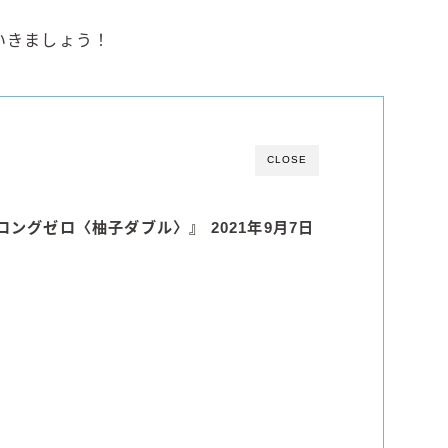
角ハイボール
トリスハイボール
いきましょう！
ジムビームハイボール
GREEN1/2（グリーンハーフ）
鏡月焼酎ハイ
CLOSE
アサヒ
贅沢搾り
ロングゼロ〈柚子ダブル〉』 2021年9月7日
樽ハイ倶楽部
ザ・レモンクラフト
ザ・カクテルクラフト
Slat(すらっと）
月庵
クリアクーラー
FRUITZER (フルーツァー）
サッポロ