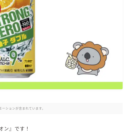
氷結 無糖
氷結 ストロング
麒麟特製サワー
麒麟 発酵サワー
麹レモンサワー
本搾り
スミノフ セルツァー
サントリー
ー196℃ ストロングゼロ
ー196℃ 瞬間凍結
ー196℃ ザ・まるごと
CRAFT－196℃
モーションが含まれています。
こだわり酒場
ほろよい
オン』です！
BAR Pomum（バー・ポームム）