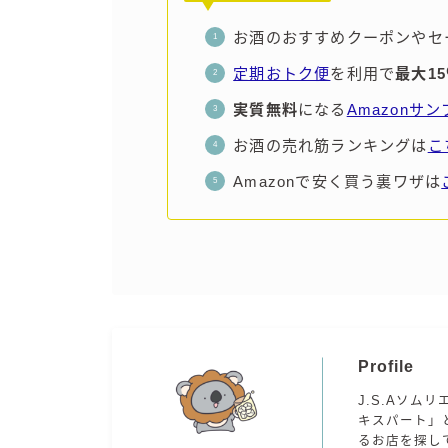
お酒のおすすめクーポンやセ
定期おトク便
を利用で
最大1
実質無料
になる
Amazonサ
お酒の売れ筋ランキングは
こ
Amazonで安く買う裏ワザは
Profile
J.S.Aソムリ
キスパート」
るお店を探し