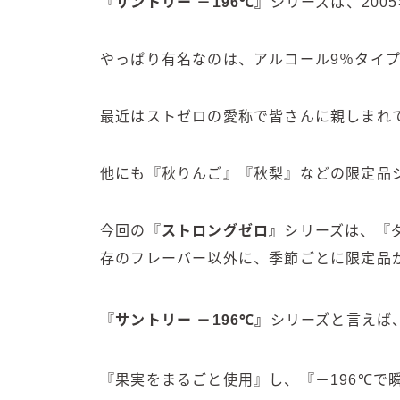
『
サントリー －196℃
』
シリーズは、200
やっぱり有名なのは、アルコール9％タイ
最近はストゼロの愛称で皆さんに親しまれ
他にも『秋りんご』『秋梨』などの限定品
今回の『
ストロングゼロ
』
シリーズは、『
存のフレーバー以外に、季節ごとに限定品
『
サントリー －196℃
』
シリーズと言えば
『果実をまるごと使用』し、『－196℃で