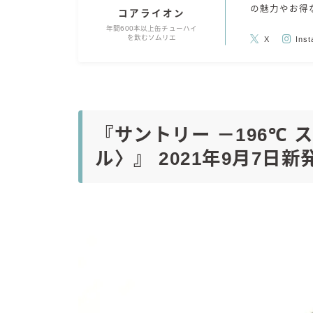
の魅力やお得
コアライオン
年間600本以上缶チューハイ
を飲むソムリエ
X
Ins
『サントリー －196℃
ル〉』 2021年9月7日