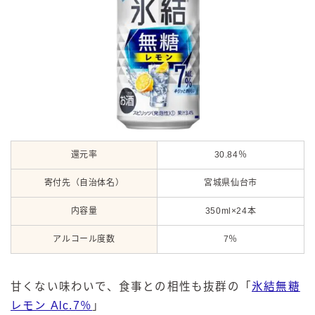
還元率
30.84％
寄付先（自治体名）
宮城県仙台市
内容量
350ml×24本
アルコール度数
7％
甘くない味わいで、食事との相性も抜群の「
氷結無糖
レモン Alc.7％
」