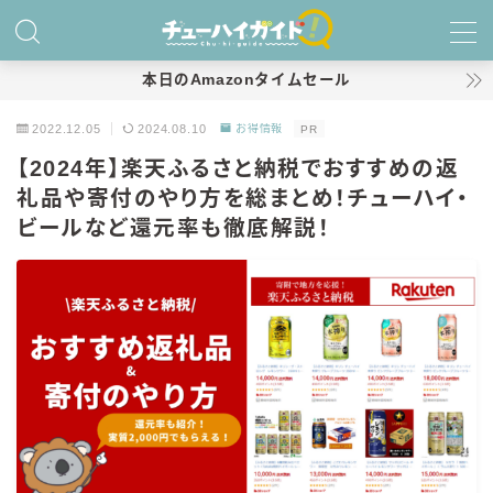
MENU
本日のAmazonタイムセール
2022.12.05
2024.08.10
お得情報
PR
ホーム
【2024年】楽天ふるさと納税でおすすめの返
礼品や寄付のやり方を総まとめ！チューハイ・
特集！
ビールなど還元率も徹底解説！
おすすめランキング！
商品レビュー
キリン
氷結
氷結 無糖
氷結 ストロング
麒麟特製サワー