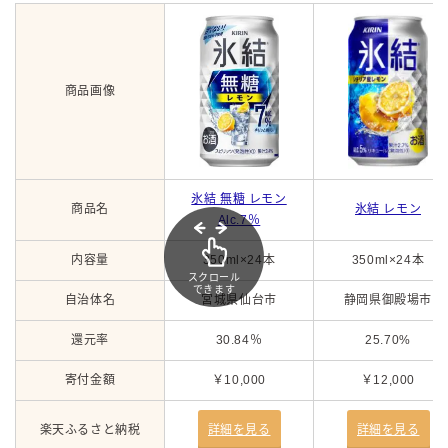
商品画像
氷結 無糖 レモン
商品名
氷結 レモン
Alc.7％
内容量
350ml×24本
350ml×24本
スクロール
できます
自治体名
宮城県仙台市
静岡県御殿場市
還元率
30.84％
25.70%
寄付金額
￥10,000
￥12,000
楽天ふるさと納税
詳細を見る
詳細を見る