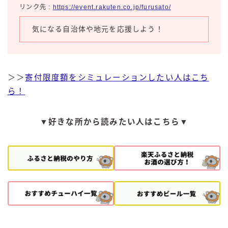
リンク先 :
https://event.rakuten.co.jp/furusato/
コカ・コーラ
気になる自治体や地元を応援しよう！
檸檬堂
オリオンビール
WATTA
＞＞
寄付限度額をシミュレーションしたい人はこち
natura WATTA
ら！
ちゅらWATTA
合同酒精
▼好きな所から読みたい人はこちら▼
その他メーカー
素滴しぼり
お得情報
Amazon
楽天