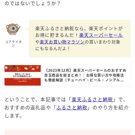
のではないでしょうか？
GREEN1/2（グリーンハーフ）
鏡月焼酎ハイ
アサヒ
楽天ふるさと納税なら、楽天ポイントが
お得に貯まるんだ！
楽天スーパーセール
贅沢搾り
や
楽天お買い物マラソン
の買いまわり対象
コアライオ
ン
樽ハイ倶楽部
にもなるんだよ！
ザ・レモンクラフト
ザ・カクテルクラフト
【2023年12月】楽天スーパーセールのおすすめ
Slat(すらっと）
目玉商品を総まとめ！｜お得な買い方や攻略法
も徹底解説（チューハイ・ビール・ノンアルコ
月庵
ールもお買い得）
クリアクーラー
ということで、本記事では「
楽天ふるさと納税
」で、
FRUITZER (フルーツァー）
おすすめの返礼品や「
ふるさと納税
」のやり方を紹介
サッポロ
します。
濃いめのレモンサワー
三ツ星グレフルサワー