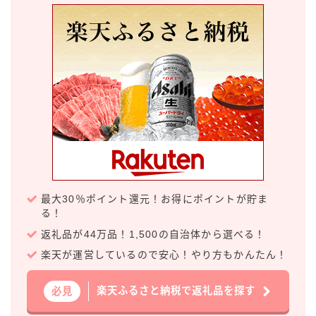
99.99（フォーナイン）
レモン・ザ・リッチ
男梅サワー
キレートレモンサワー
愛のスコールホワイトサワー
WATER SOUR(ウォーターサワ)
宝酒造
焼酎ハイボール
タカラCANチューハイ
最大30％ポイント還元！お得にポイントが貯ま
宝焼酎のお茶割りシリーズ
る！
寶「丸おろし」
返礼品が44万品！1,500の自治体から選べる！
極上レモンサワー
楽天が運営しているので安心！やり方もかんたん！
極上フルーツサワー
すみか
楽天ふるさと納税で返礼品を探す
必見
タンチュー