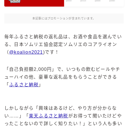
麒麟 発酵サワー
麹レモンサワー
本記事にはプロモーションが含まれています。
本搾り
スミノフ セルツァー
毎年ふるさと納税の返礼品は、お酒や食品を選んでい
サントリー
る、日本ソムリエ協会認定ソムリエのコアライオン
（
@koalion2021
)です！
ー196℃ ストロングゼロ
ー196℃ 瞬間凍結
ー196℃ ザ・まるごと
「自己負担額2,000円」で、いつもの飲むビールやチ
ューハイの他、豪華な返礼品をもらうことができる
CRAFT－196℃
「
ふるさと納税
」
こだわり酒場
ほろよい
BAR Pomum（バー・ポームム）
しかしながら「興味はあるけど、やり方が分からな
角ハイボール
い……」「
楽天ふるさと納税
がお得って聞いたけどや
トリスハイボール
ったことないので詳しく知りたい！」という人も多い
ジムビームハイボール