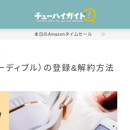
本日のAmazonタイムセール
ホーム
（オーディブル）の登録&解約方法
特集！
おすすめランキング！
商品レビュー
キリン
氷結