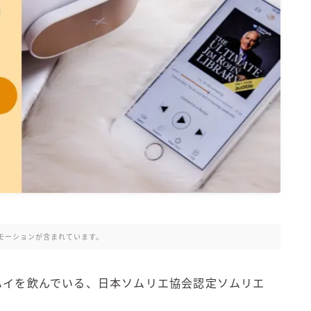
氷結 無糖
氷結 ストロング
麒麟特製サワー
麒麟 発酵サワー
麹レモンサワー
本搾り
スミノフ セルツァー
サントリー
ー196℃ ストロングゼロ
ー196℃ 瞬間凍結
ー196℃ ザ・まるごと
CRAFT－196℃
モーションが含まれています。
こだわり酒場
ほろよい
ハイを飲んでいる、日本ソムリエ協会認定ソムリエ
BAR Pomum（バー・ポームム）
！