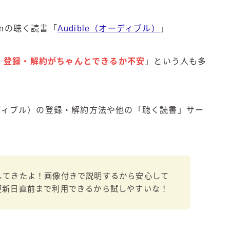
角ハイボール
トリスハイボール
onの聴く読書「
Audible（オーディブル）
」
ジムビームハイボール
GREEN1/2（グリーンハーフ）
、
登録・解約がちゃんとできるか不安
」という人も多
鏡月焼酎ハイ
アサヒ
贅沢搾り
ーディブル）の登録・解約方法や他の「聴く読書」サー
樽ハイ倶楽部
ザ・レモンクラフト
ザ・カクテルクラフト
Slat(すらっと）
してきたよ！画像付きで説明するから安心して
月庵
更新日直前まで利用できるから試しやすいな！
クリアクーラー
FRUITZER (フルーツァー）
サッポロ