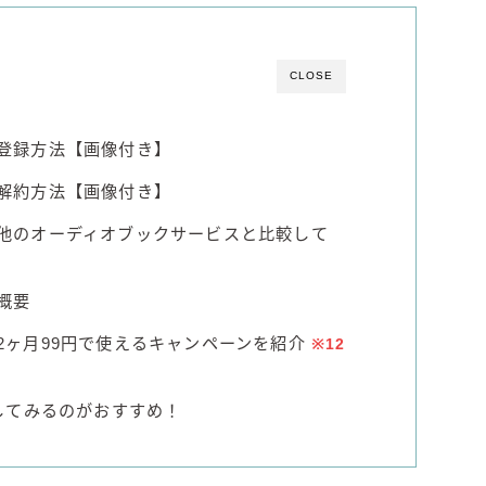
すみか
タンチュー
CLOSE
コカ・コーラ
檸檬堂
）の登録方法【画像付き】
オリオンビール
）の解約方法【画像付き】
WATTA
）を他のオーディオブックサービスと比較して
natura WATTA
ちゅらWATTA
の概要
合同酒精
）を2ヶ月99円で使えるキャンペーンを紹介
※12
その他メーカー
素滴しぼり
してみるのがおすすめ！
お得情報