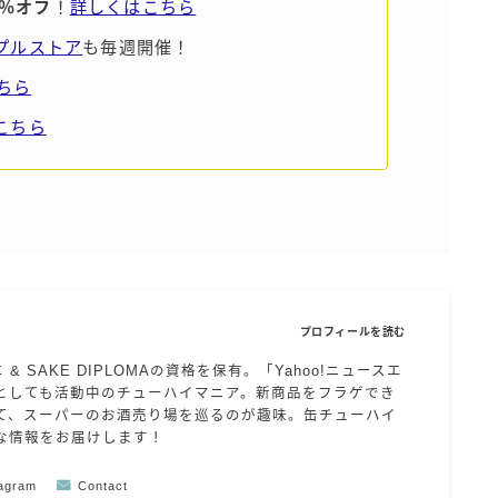
5％オフ
！
詳しくはこちら
ンプルストア
も毎週開催！
ちら
こちら
プロフィールを読む
エ & SAKE DIPLOMAの資格を保有。「Yahoo!ニュースエ
としても活動中のチューハイマニア。新商品をフラゲでき
て、スーパーのお酒売り場を巡るのが趣味。缶チューハイ
な情報をお届けします！
tagram
Contact