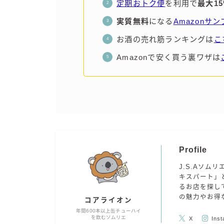
定期おトク便
を利用で
最大1
実質無料
になる
Amazonサ
お酒の売れ筋ランキングは
こ
Amazonで安く買う裏ワザは
Profile
J.S.Aソムリ
キスパート」
るお店を探し
の魅力やお得
コアライオン
年間600本以上缶チューハイ
を飲むソムリエ
X
Ins