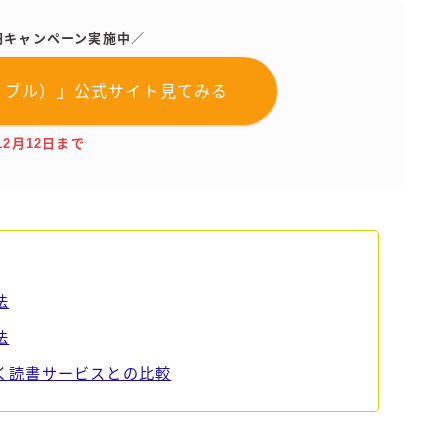
濃いめのレモンサワー
9円キャンペーン実施中／
三ツ星グレフルサワー
99.99（フォーナイン）
ーディブル）」公式サイト見てみる
レモン・ザ・リッチ
男梅サワー
12月12日まで
キレートレモンサワー
愛のスコールホワイトサワー
WATER SOUR(ウォーターサワ)
宝酒造
法
焼酎ハイボール
タカラCANチューハイ
法
宝焼酎のお茶割りシリーズ
の聴く読書サービスとの比較
寶「丸おろし」
極上レモンサワー
極上フルーツサワー