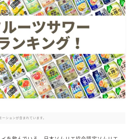
氷結 無糖
氷結 ストロング
麒麟特製サワー
麒麟 発酵サワー
麹レモンサワー
本搾り
スミノフ セルツァー
サントリー
ー196℃ ストロングゼロ
ー196℃ 瞬間凍結
ー196℃ ザ・まるごと
CRAFT－196℃
こだわり酒場
モーションが含まれています。
ほろよい
BAR Pomum（バー・ポームム）
ハイを飲んでいる、日本ソムリエ協会認定ソムリエ