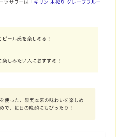
ーツサワーは「
キリン 本搾り グレープフルー
Amazon
楽天
コラム
とピール感を楽しめる！
運営者情報
に楽しみたい人におすすめ！
お問い合わせ
を使った、果実本来の味わいを楽しめ
めで、毎日の晩酌にもぴったり！