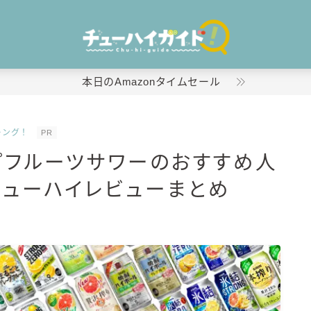
本日のAmazonタイムセール
キング！
PR
ホーム
プフルーツサワーのおすすめ人
特集！
チューハイレビューまとめ
おすすめランキング！
商品レビュー
キリン
氷結