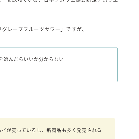
角ハイボール
！
トリスハイボール
ジムビームハイボール
「グレープフルーツサワー」ですが、
GREEN1/2（グリーンハーフ）
鏡月焼酎ハイ
アサヒ
を選んだらいいか分からない
贅沢搾り
樽ハイ倶楽部
ザ・レモンクラフト
ザ・カクテルクラフト
Slat(すらっと）
月庵
クリアクーラー
FRUITZER (フルーツァー）
ハイが売っているし、新商品も多く発売される
サッポロ