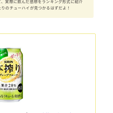
て、実際に飲んだ感想をランキング形式に紹介
すみか
たりのチューハイが見つかるはずだよ！
タンチュー
コカ・コーラ
檸檬堂
オリオンビール
WATTA
natura WATTA
ちゅらWATTA
合同酒精
その他メーカー
素滴しぼり
お得情報