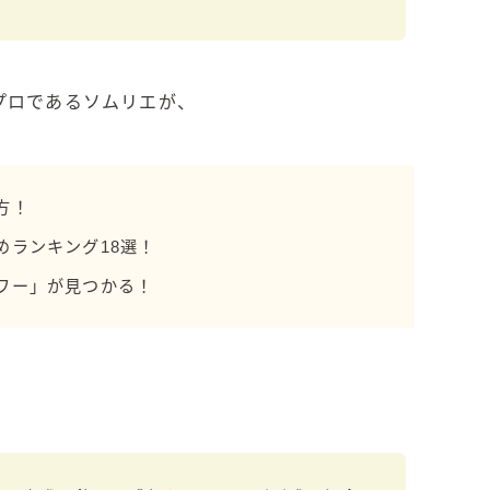
濃いめのレモンサワー
三ツ星グレフルサワー
99.99（フォーナイン）
プロであるソムリエが、
レモン・ザ・リッチ
男梅サワー
キレートレモンサワー
方！
愛のスコールホワイトサワー
めランキング18選！
WATER SOUR(ウォーターサワ)
ワー」が見つかる！
宝酒造
焼酎ハイボール
タカラCANチューハイ
宝焼酎のお茶割りシリーズ
寶「丸おろし」
極上レモンサワー
極上フルーツサワー