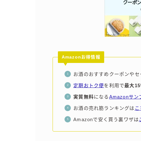
Amazonお得情報
お酒のおすすめクーポンやセ
定期おトク便
を利用で
最大1
実質無料
になる
Amazonサ
お酒の売れ筋ランキングは
こ
Amazonで安く買う裏ワザは