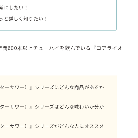
考にしたい！
すみか
タンチュー
っと詳しく知りたい！
コカ・コーラ
檸檬堂
間600本以上チューハイを飲んでいる『コアライオ
オリオンビール
WATTA
natura WATTA
ちゅらWATTA
ウォーターサワー）』シリーズにどんな商品があるか
合同酒精
その他メーカー
ウォーターサワー）』シリーズはどんな味わいか分か
素滴しぼり
ウォーターサワー）』シリーズがどんな人にオススメ
お得情報