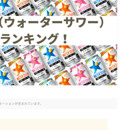
氷結 無糖
氷結 ストロング
麒麟特製サワー
麒麟 発酵サワー
麹レモンサワー
本搾り
スミノフ セルツァー
サントリー
ー196℃ ストロングゼロ
ー196℃ 瞬間凍結
ー196℃ ザ・まるごと
CRAFT－196℃
モーションが含まれています。
こだわり酒場
ほろよい
BAR Pomum（バー・ポームム）
。