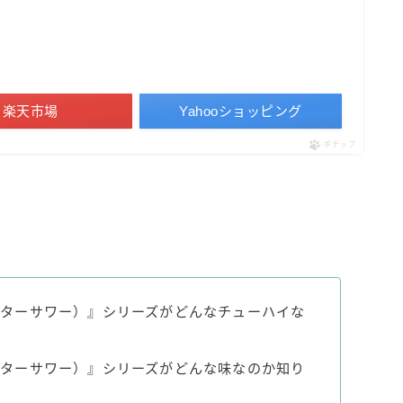
濃いめのレモンサワー
三ツ星グレフルサワー
99.99（フォーナイン）
レモン・ザ・リッチ
楽天市場
Yahooショッピング
男梅サワー
ポチップ
キレートレモンサワー
愛のスコールホワイトサワー
WATER SOUR(ウォーターサワ)
宝酒造
焼酎ハイボール
タカラCANチューハイ
ウォーターサワー）』シリーズがどんなチューハイな
宝焼酎のお茶割りシリーズ
寶「丸おろし」
ウォーターサワー）』シリーズがどんな味なのか知り
極上レモンサワー
極上フルーツサワー