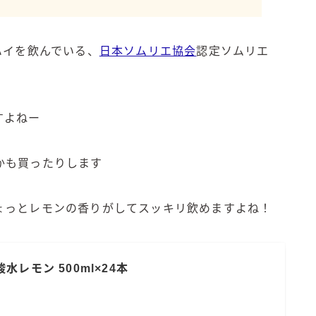
角ハイボール
トリスハイボール
ジムビームハイボール
ハイを飲んでいる、
日本ソムリエ協会
認定ソムリエ
GREEN1/2（グリーンハーフ）
！
鏡月焼酎ハイ
アサヒ
すよねー
贅沢搾り
樽ハイ倶楽部
かも買ったりします
ザ・レモンクラフト
ザ・カクテルクラフト
ょっとレモンの香りがしてスッキリ飲めますよね！
Slat(すらっと）
月庵
クリアクーラー
レモン 500ml×24本
FRUITZER (フルーツァー）
サッポロ