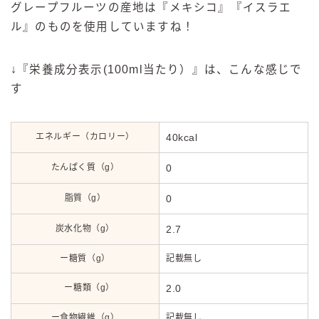
グレープフルーツの産地は『メキシコ』『イスラエ
ル』のものを使用していますね！
↓『栄養成分表示(100ml当たり）』は、こんな感じで
す
エネルギー（カロリー）
40kcal
たんぱく質（g）
0
脂質（g）
0
炭水化物（g）
2.7
ー糖質（g）
記載無し
ー糖類（g）
2.0
ー食物繊維（g）
記載無し