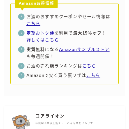
Amazonお得情報
お酒のおすすめクーポンやセール情報は
こちら
定期おトク便
を利用で
最大15％オフ
！
詳しくはこちら
実質無料
になる
Amazonサンプルストア
も毎週開催！
お酒の売れ筋ランキングは
こちら
Amazonで安く買う裏ワザは
こちら
コアライオン
年間600本以上缶チューハイを飲むソムリエ