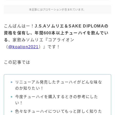
麒麟 発酵サワー
本記事にはプロモーションが含まれています。
麹レモンサワー
本搾り
こんばんはー！
J.S.Aソムリエ＆SAKE DIPLOMAの
スミノフ セルツァー
資格を保有し、年間600本以上チューハイを飲んでい
サントリー
る
、家飲みソムリエ
『
コアライオン
（
@koalion2021
）』です！
ー196℃ ストロングゼロ
ー196℃ 瞬間凍結
ー196℃ ザ・まるごと
この記事では
CRAFT－196℃
こだわり酒場
リニューアル発売したチューハイがどんな味な
ほろよい
のか知りたい！
BAR Pomum（バー・ポームム）
今度チューハイを購入するときの参考にした
角ハイボール
い！
トリスハイボール
色々なチューハイについてもっと詳しく知りた
ジムビームハイボール