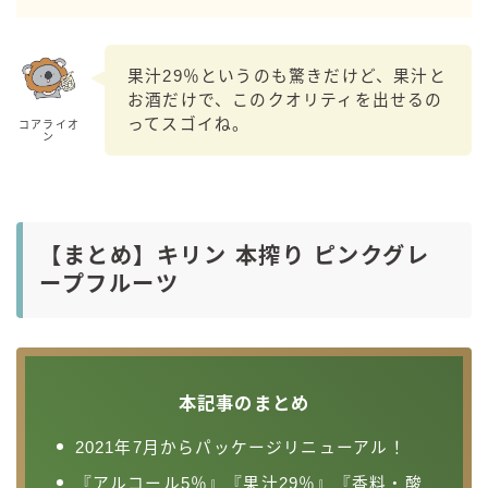
果汁29％というのも驚きだけど、果汁と
お酒だけで、このクオリティを出せるの
ってスゴイね。
コアライオ
ン
【まとめ】キリン 本搾り ピンクグレ
ープフルーツ
本記事のまとめ
2021年7月からパッケージリニューアル！
毎日更新
缶チューハイの売れ筋ランキングはこちら
『アルコール5％』『果汁29％』『香料・酸