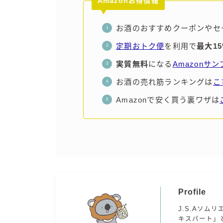
Amazonお得情報
お酒のおすすめクーポンやセ
定期おトク便
を利用で
最大1
実質無料
になる
Amazonサ
お酒の売れ筋ランキングは
こ
Amazonで安く買う裏ワザは
Profile
J.S.Aソムリ
キスパート」