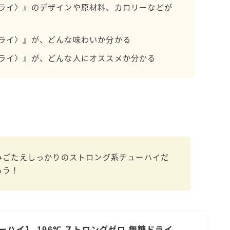
ドライ〉』のデザインや原材料、カロリーなどが
濃いめのレモンサワー
三ツ星グレフルサワー
ドライ〉』が、どんな味わいか分かる
99.99（フォーナイン）
ドライ〉』が、どんな人にオススメか分かる
レモン・ザ・リッチ
男梅サワー
キレートレモンサワー
愛のスコールホワイトサワー
WATER SOUR(ウォーターサワ)
宝酒造
焼酎ハイボール
みごたえしっかりのストロング系チューハイだ
もう！
タカラCANチューハイ
宝焼酎のお茶割りシリーズ
寶「丸おろし」
極上レモンサワー
極上フルーツサワー
ーハイ】-196℃ ストロングゼロ 無糖ドライ