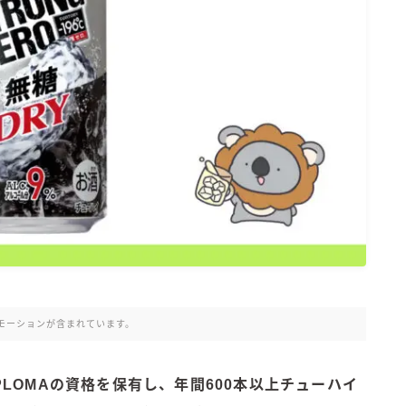
氷結 無糖
氷結 ストロング
麒麟特製サワー
麒麟 発酵サワー
麹レモンサワー
本搾り
スミノフ セルツァー
サントリー
ー196℃ ストロングゼロ
ー196℃ 瞬間凍結
ー196℃ ザ・まるごと
CRAFT－196℃
モーションが含まれています。
こだわり酒場
ほろよい
DIPLOMAの資格を保有し、年間600本以上チューハイ
BAR Pomum（バー・ポームム）