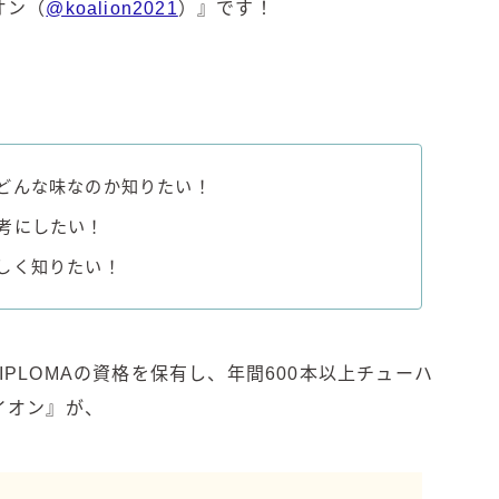
オン（
@koalion2021
）』です！
角ハイボール
トリスハイボール
ジムビームハイボール
GREEN1/2（グリーンハーフ）
鏡月焼酎ハイ
アサヒ
どんな味なのか知りたい！
贅沢搾り
考にしたい！
樽ハイ倶楽部
しく知りたい！
ザ・レモンクラフト
ザ・カクテルクラフト
Slat(すらっと）
DIPLOMAの資格を保有し、年間600本以上チューハ
月庵
イオン』が、
クリアクーラー
FRUITZER (フルーツァー）
サッポロ