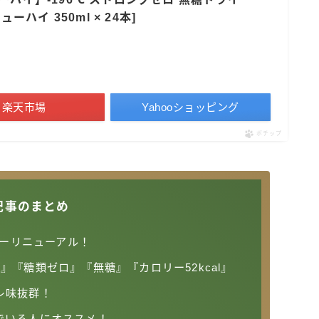
ューハイ 350ml × 24本]
すみか
タンチュー
コカ・コーラ
檸檬堂
楽天市場
Yahooショッピング
オリオンビール
ポチップ
WATTA
natura WATTA
ちゅらWATTA
記事のまとめ
合同酒精
その他メーカー
バーリニューアル！
素滴しぼり
』『糖類ゼロ』『無糖』『カロリー52kcal』
レ味抜群！
お得情報
でいる人にオススメ！