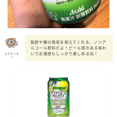
99.99（フォーナイン）
レモン・ザ・リッチ
男梅サワー
キレートレモンサワー
愛のスコールホワイトサワー
WATER SOUR(ウォーターサワ)
脂肪や糖の吸収を抑えてくれる、ノンア
ルコール飲料だよ！ピール感のある味わ
宝酒造
いでお酒感もしっかり楽しめるね！
コアライオ
ン
焼酎ハイボール
タカラCANチューハイ
宝焼酎のお茶割りシリーズ
寶「丸おろし」
極上レモンサワー
極上フルーツサワー
すみか
タンチュー