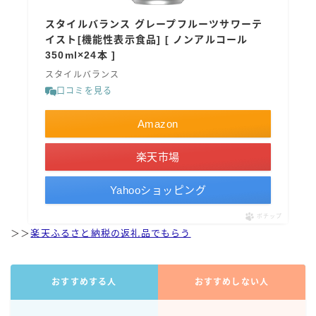
コカ・コーラ
スタイルバランス グレープフルーツサワーテ
イスト[機能性表示食品] [ ノンアルコール
檸檬堂
350ml×24本 ]
オリオンビール
スタイルバランス
口コミを見る
WATTA
natura WATTA
Amazon
ちゅらWATTA
楽天市場
合同酒精
その他メーカー
Yahooショッピング
素滴しぼり
ポチップ
＞＞
楽天ふるさと納税の返礼品でもらう
お得情報
Amazon
おすすめする人
おすすめしない人
楽天