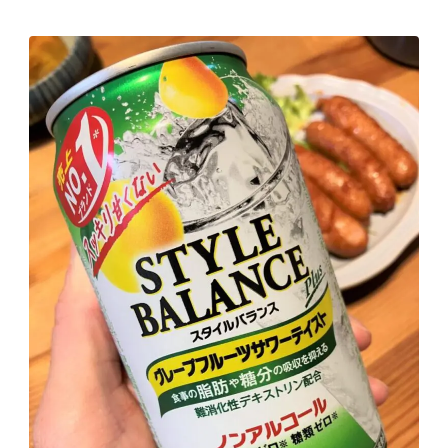
GREEN1/2（グリーンハーフ）
鏡月焼酎ハイ
アサヒ
贅沢搾り
樽ハイ倶楽部
ザ・レモンクラフト
ザ・カクテルクラフト
Slat(すらっと）
月庵
クリアクーラー
FRUITZER (フルーツァー）
サッポロ
濃いめのレモンサワー
三ツ星グレフルサワー