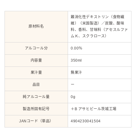
難消化性デキストリン（食物繊
維）（米国製造）／炭酸、酸味
原材料名
料、香料、甘味料（アセスルファ
ムＫ、スクラロース）
アルコール分
0.00％
内容量
350ml
果汁量
無果汁
品目
ー
純アルコール量
0g
製造所固有記号
＋B アサヒビール茨城工場
JANコード（単品）
4904230041504