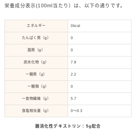
栄養成分表示(100ml当たり）は、以下の通りです。
エネルギー
0kcal
たんぱく質（g）
0
脂質（g）
0
炭水化物（g）
7.9
ー糖質（g）
2.2
ー糖類（g）
0
ー食物繊維（g）
5.7
食塩相当量（g）
0～0.3
難消化性デキストリン：5g配合