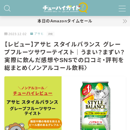
MENU
本日のAmazonタイムセール
2023.12.02
アサヒ
PR
ホーム
【レビュー】アサヒ スタイルバランス グレー
プフルーツサワーテイスト｜うまい？まずい？
特集！
実際に飲んだ感想やSNSでの口コミ・評判を
おすすめランキング！
総まとめ〈ノンアルコール飲料〉
商品レビュー
キリン
氷結
氷結 無糖
氷結 ストロング
麒麟特製サワー