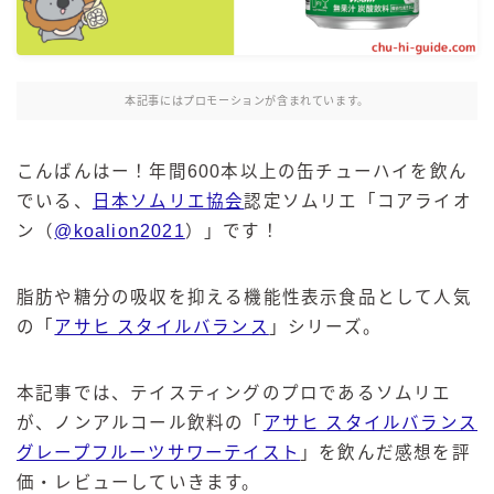
麒麟 発酵サワー
麹レモンサワー
本搾り
本記事にはプロモーションが含まれています。
スミノフ セルツァー
サントリー
こんばんはー！年間600本以上の缶チューハイを飲ん
でいる、
日本ソムリエ協会
認定ソムリエ「コアライオ
ー196℃ ストロングゼロ
ン（
@koalion2021
）」です！
ー196℃ 瞬間凍結
ー196℃ ザ・まるごと
脂肪や糖分の吸収を抑える機能性表示食品として人気
CRAFT－196℃
の「
アサヒ スタイルバランス
」シリーズ。
こだわり酒場
ほろよい
本記事では、テイスティングのプロであるソムリエ
BAR Pomum（バー・ポームム）
が、ノンアルコール飲料の「
アサヒ スタイルバランス
角ハイボール
グレープフルーツサワーテイスト
」を飲んだ感想を評
トリスハイボール
価・レビューしていきます。
ジムビームハイボール