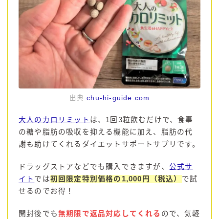
出典:
chu-hi-guide.com
大人のカロリミット
は、1回3粒飲むだけで、食事
の糖や脂肪の吸収を抑える機能に加え、脂肪の代
謝も助けてくれるダイエットサポートサプリです。
ドラッグストアなどでも購入できますが、
公式サ
イト
では
初回限定特別価格の1,000円（税込）
で試
せるのでお得！
開封後でも
無期限で返品対応してくれる
ので、気軽