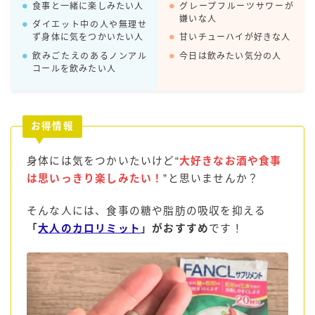
食事と一緒に楽しみたい人
グレープフルーツサワーが
嫌いな人
ダイエット中の人や無理せ
コラム
ず身体に気をつかいたい人
甘いチューハイが好きな人
飲みごたえのあるノンアル
今日は飲みたい気分の人
運営者情報
コールを飲みたい人
お問い合わせ
お得情報
身体には気をつかいたいけど“
大好きなお酒や食事
は思いっきり楽しみたい！
”と思いませんか？
そんな人には、食事の糖や脂肪の吸収を抑える
「
大人のカロリミット
」がおすすめ
です！