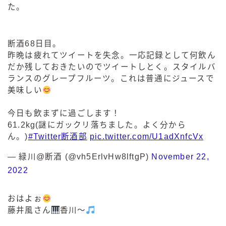
た。
断酒68日目。
昨晩は疲れてツイートを失念。一応記録として何飲ん
だか残しておきたいのでツイートしとく。スタイルバ
ランスのグレープフルーツ。これは普通にジュースで
美味しい
今日も飲まずに過ごします！
61.2kg(謎にガックリ落ちました。よく分から
ん。)
#Twitter断酒部
pic.twitter.com/U1adXnfcVx
— 緑川@断酒 (@vh5ErlvHw8lftgP)
November 22,
2022
おはよぉ
藤井風さん
香川〜
毎日更新
缶チューハイの売れ筋ランキングはこちら