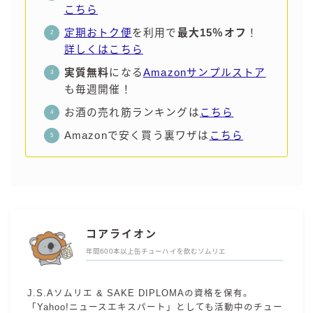
こちら
定期おトク便
を利用で
最大15％オフ
！
詳しくはこちら
実質無料
になる
Amazonサンプルストア
も毎週開催！
お酒の売れ筋ランキングは
こちら
Amazonで安く買う裏ワザは
こちら
コアライオン
年間600本以上缶チューハイを飲むソムリエ
J.S.Aソムリエ & SAKE DIPLOMAの資格を保有。
「Yahoo!ニュースエキスパート」としても活動中のチュー