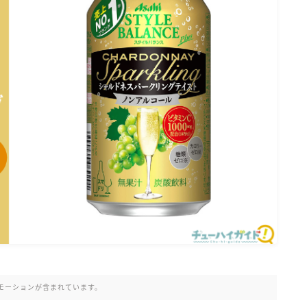
氷結 無糖
氷結 ストロング
麒麟特製サワー
麒麟 発酵サワー
麹レモンサワー
本搾り
スミノフ セルツァー
サントリー
ー196℃ ストロングゼロ
ー196℃ 瞬間凍結
ー196℃ ザ・まるごと
CRAFT－196℃
こだわり酒場
ほろよい
モーションが含まれています。
BAR Pomum（バー・ポームム）