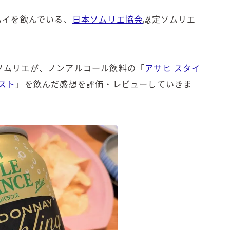
角ハイボール
トリスハイボール
ハイを飲んでいる、
日本ソムリエ協会
認定ソムリエ
ジムビームハイボール
！
GREEN1/2（グリーンハーフ）
鏡月焼酎ハイ
ソムリエが、ノンアルコール飲料の「
アサヒ スタイ
アサヒ
スト
」を飲んだ感想を評価・レビューしていきま
贅沢搾り
樽ハイ倶楽部
ザ・レモンクラフト
ザ・カクテルクラフト
Slat(すらっと）
月庵
クリアクーラー
FRUITZER (フルーツァー）
サッポロ