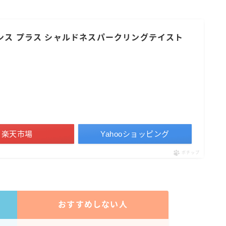
すみか
タンチュー
ンス プラス シャルドネスパークリングテイスト
コカ・コーラ
檸檬堂
オリオンビール
WATTA
natura WATTA
ちゅらWATTA
楽天市場
Yahooショッピング
合同酒精
ポチップ
その他メーカー
素滴しぼり
おすすめしない人
お得情報