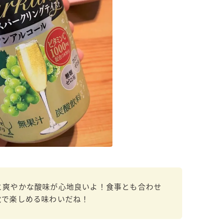
濃いめのレモンサワー
三ツ星グレフルサワー
99.99（フォーナイン）
レモン・ザ・リッチ
男梅サワー
キレートレモンサワー
愛のスコールホワイトサワー
WATER SOUR(ウォーターサワ)
宝酒造
焼酎ハイボール
タカラCANチューハイ
宝焼酎のお茶割りシリーズ
と爽やかな酸味が心地良いよ！食事とも合わせ
寶「丸おろし」
覚で楽しめる味わいだね！
極上レモンサワー
極上フルーツサワー