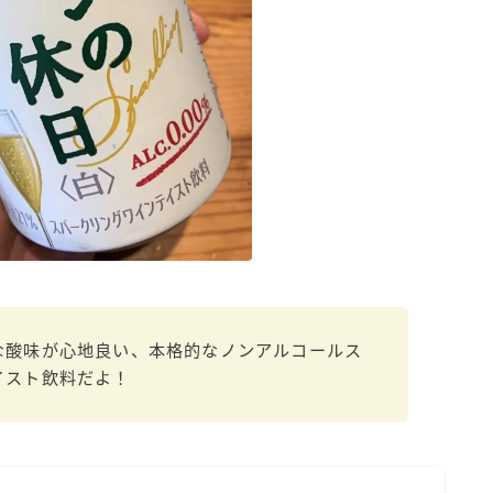
濃いめのレモンサワー
三ツ星グレフルサワー
99.99（フォーナイン）
レモン・ザ・リッチ
男梅サワー
キレートレモンサワー
愛のスコールホワイトサワー
WATER SOUR(ウォーターサワ)
宝酒造
焼酎ハイボール
な酸味が心地良い、本格的なノンアルコールス
タカラCANチューハイ
イスト飲料だよ！
宝焼酎のお茶割りシリーズ
寶「丸おろし」
極上レモンサワー
極上フルーツサワー