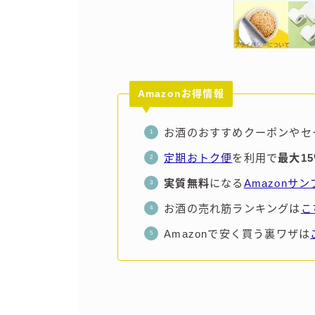
Amazonお得情報
お酒のおすすめクーポンやセ
定期おトク便
を利用で
最大1
実質無料
になる
Amazonサ
お酒の売れ筋ランキングは
こ
Amazonで安く買う裏ワザは