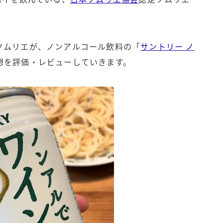
角ハイボール
！
トリスハイボール
ジムビームハイボール
ソムリエが、ノンアルコール飲料の「
サントリー ノ
GREEN1/2（グリーンハーフ）
鏡月焼酎ハイ
想を評価・レビューしていきます。
アサヒ
贅沢搾り
樽ハイ倶楽部
ザ・レモンクラフト
ザ・カクテルクラフト
Slat(すらっと）
月庵
クリアクーラー
FRUITZER (フルーツァー）
サッポロ