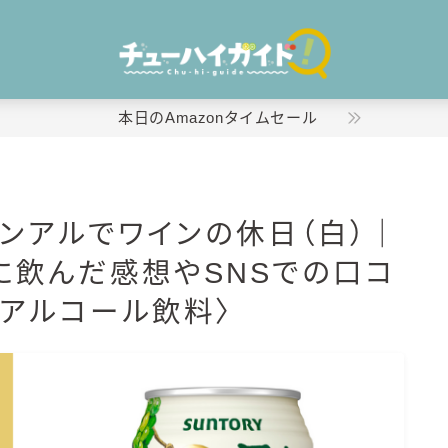
本日のAmazonタイムセール
ホーム
ノンアルでワインの休日（白）｜
特集！
に飲んだ感想やSNSでの口コ
おすすめランキング！
ンアルコール飲料〉
商品レビュー
キリン
氷結