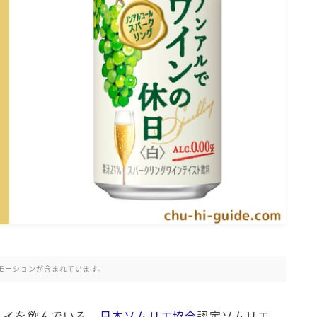
氷結 無糖
氷結 ストロング
麒麟特製サワー
麒麟 発酵サワー
麹レモンサワー
本搾り
スミノフ セルツァー
サントリー
ー196℃ ストロングゼロ
ー196℃ 瞬間凍結
ー196℃ ザ・まるごと
CRAFT－196℃
こだわり酒場
モーションが含まれています。
ほろよい
BAR Pomum（バー・ポームム）
ハイを飲んでいる、
日本ソムリエ協会
認定ソムリエ