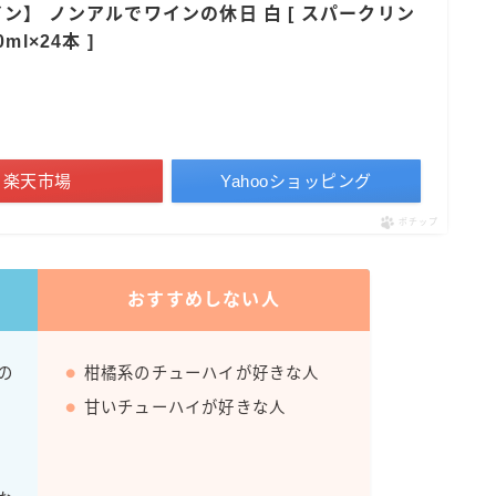
ン】 ノンアルでワインの休日 白 [ スパークリン
すみか
l×24本 ]
タンチュー
コカ・コーラ
檸檬堂
楽天市場
Yahooショッピング
オリオンビール
WATTA
ポチップ
natura WATTA
ちゅらWATTA
おすすめしない人
合同酒精
その他メーカー
の
柑橘系のチューハイが好きな人
甘いチューハイが好きな人
素滴しぼり
お得情報