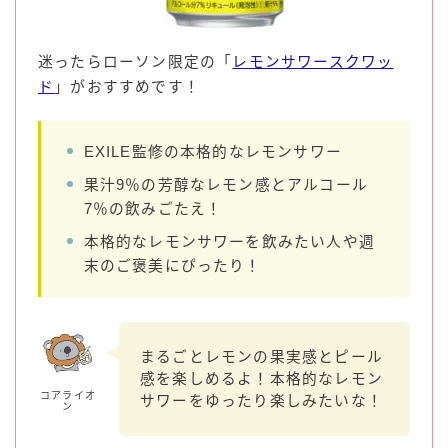
コカ・コーラ
檸檬堂
迷ったらローソン限定の「
レモンサワースクワッ
ド
」がおすすめです！
オリオンビール
WATTA
EXILE監修の本格的なレモンサワー
natura WATTA
果汁9％の芳醇なレモン感とアルコール
ちゅらWATTA
7％の飲みごたえ！
合同酒精
本格的なレモンサワーを飲みたい人や週
その他メーカー
末のご褒美にぴったり！
素滴しぼり
まるごとレモンの果実感とピール
お得情報
感を楽しめるよ！本格的なレモン
Amazon
コアライオ
サワーをゆったり楽しみたいな！
ン
楽天