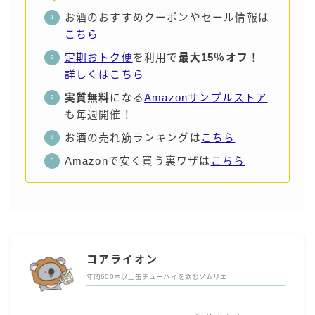
お酒のおすすめクーポンやセール情報は
こちら
定期おトク便
を利用で
最大15％オフ
！
詳しくはこちら
実質無料
になる
Amazonサンプルストア
も毎週開催！
お酒の売れ筋ランキングは
こちら
Amazonで安く買う裏ワザは
こちら
コアライオン
年間600本以上缶チューハイを飲むソムリエ