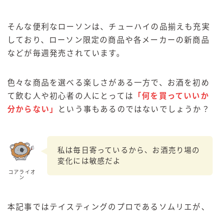
GREEN1/2（グリーンハーフ）
そんな便利なローソンは、チューハイの品揃えも充実
鏡月焼酎ハイ
しており、ローソン限定の商品や各メーカーの新商品
アサヒ
などが毎週発売されています。
贅沢搾り
樽ハイ倶楽部
色々な商品を選べる楽しさがある一方で、お酒を初め
ザ・レモンクラフト
て飲む人や初心者の人にとっては
「何を買っていいか
ザ・カクテルクラフト
分からない」
という事もあるのではないでしょうか？
Slat(すらっと）
月庵
クリアクーラー
私は毎日寄っているから、お酒売り場の
変化には敏感だよ
FRUITZER (フルーツァー）
コアライオ
ン
サッポロ
濃いめのレモンサワー
本記事ではテイスティングのプロであるソムリエが、
三ツ星グレフルサワー