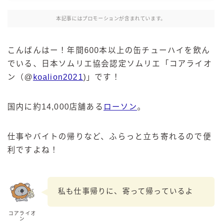
麒麟 発酵サワー
本記事にはプロモーションが含まれています。
麹レモンサワー
本搾り
こんばんはー！年間600本以上の缶チューハイを飲ん
スミノフ セルツァー
でいる、日本ソムリエ協会認定ソムリエ「コアライオ
サントリー
ン（@
koalion2021
)」です！
ー196℃ ストロングゼロ
ー196℃ 瞬間凍結
国内に約14,000店舗ある
ローソン
。
ー196℃ ザ・まるごと
CRAFT－196℃
仕事やバイトの帰りなど、ふらっと立ち寄れるので便
こだわり酒場
利ですよね！
ほろよい
BAR Pomum（バー・ポームム）
私も仕事帰りに、寄って帰っているよ
角ハイボール
トリスハイボール
コアライオ
ン
ジムビームハイボール