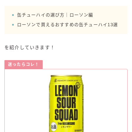
99.99（フォーナイン）
レモン・ザ・リッチ
缶チューハイの選び方｜ローソン編
男梅サワー
ローソンで買えるおすすめの缶チューハイ13選
キレートレモンサワー
愛のスコールホワイトサワー
WATER SOUR(ウォーターサワ)
を紹介していきます！
宝酒造
迷ったらコレ！
焼酎ハイボール
タカラCANチューハイ
宝焼酎のお茶割りシリーズ
寶「丸おろし」
極上レモンサワー
極上フルーツサワー
すみか
タンチュー