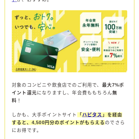
対象のコンビニや飲食店でのご利用で、
最大7%ポ
イント還元
になりますし、年会費ももちろん
無
料
！
しかも、大手ポイントサイト
「
ハピタス
」を経由
すると、4,500円分のポイントがもらえる
のでさら
にお得です。