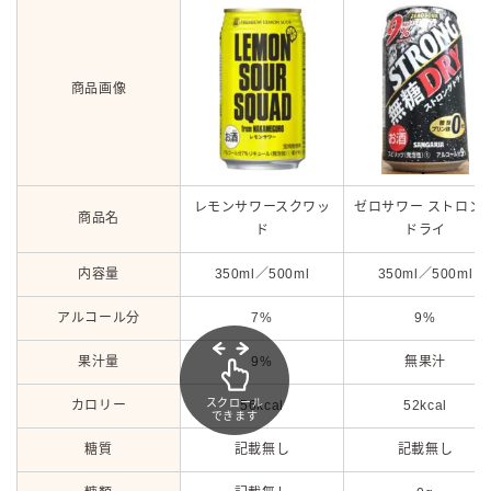
商品画像
レモンサワースクワッ
ゼロサワー ストロン
商品名
ド
ドライ
内容量
350ml／500ml
350ml／500ml
アルコール分
7%
9%
果汁量
9%
無果汁
スクロール
カロリー
56kcal
52kcal
できます
糖質
記載無し
記載無し