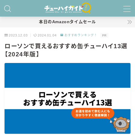
MENU
本日のAmazonタイムセール
2023.12.03
2024.01.04
おすすめランキング！
PR
ホーム
ローソンで買えるおすすめ缶チューハイ13選
【2024年版】
特集！
おすすめランキング！
商品レビュー
キリン
氷結
氷結 無糖
氷結 ストロング
麒麟特製サワー