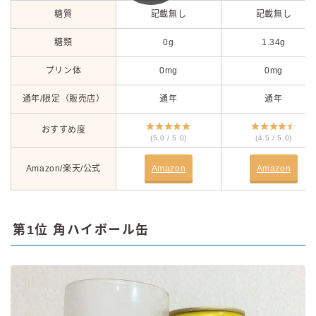
糖質
記載無し
記載無し
糖類
0g
1.34g
プリン体
0mg
0mg
通年/限定（販売店）
通年
通年
おすすめ度
(5.0 / 5.0)
(4.5 / 5.0)
Amazon/楽天/公式
Amazon
Amazon
第1位 角ハイボール缶