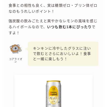
食事との相性も良く、実は糖類ゼロ・プリン体ゼロ
コカ・コーラ
なのもうれしいポイント！
檸檬堂
強炭酸の飲みごたえと爽やかなレモンの風味を感じ
オリオンビール
るハイボールなので、
いつも飲む1本にぴったり
で
WATTA
すよ！
natura WATTA
ちゅらWATTA
キンキンに冷やしたグラスに注い
で飲むとさらにおいしいよ！食事
合同酒精
と一緒に楽しもう！
コアライオ
ン
その他メーカー
素滴しぼり
お得情報
Amazon
楽天