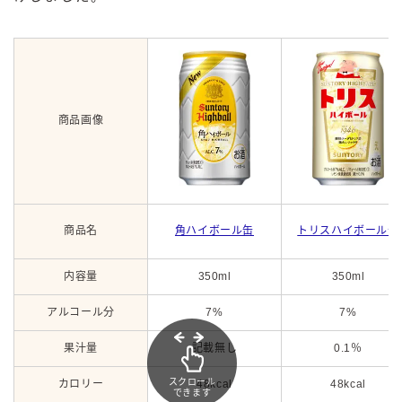
商品画像
商品名
角ハイボール缶
トリスハイボール缶
内容量
350ml
350ml
アルコール分
7%
7%
果汁量
記載無し
0.1％
スクロール
カロリー
48kcal
48kcal
できます