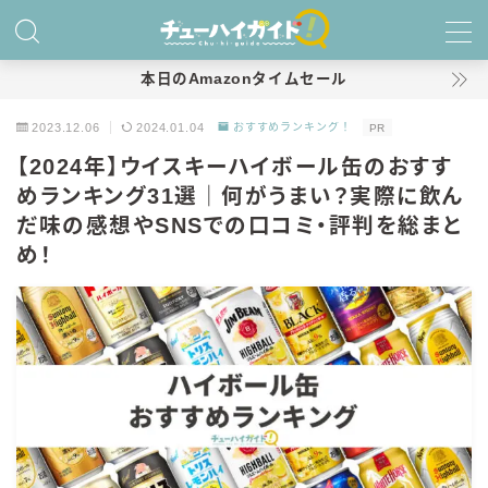
MENU
本日のAmazonタイムセール
2023.12.06
2024.01.04
おすすめランキング！
PR
ホーム
【2024年】ウイスキーハイボール缶のおすす
めランキング31選｜何がうまい？実際に飲ん
特集！
だ味の感想やSNSでの口コミ・評判を総まと
おすすめランキング！
め！
商品レビュー
キリン
氷結
氷結 無糖
氷結 ストロング
麒麟特製サワー