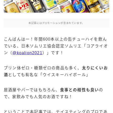
麒麟 発酵サワー
麹レモンサワー
本搾り
本記事にはプロモーションが含まれています。
スミノフ セルツァー
サントリー
こんばんはー！年間600本以上の缶チューハイを飲ん
でいる、日本ソムリエ協会認定ソムリエ「コアライオ
ー196℃ ストロングゼロ
ン（
@koalion2021
）」です！
ー196℃ 瞬間凍結
ー196℃ ザ・まるごと
プリン体ゼロ・糖類ゼロの商品も多く、
太りにくいお
CRAFT－196℃
酒
としても有名な「ウイスキーハイボール」
こだわり酒場
ほろよい
居酒屋やバーではもちろん、
食事との相性も良い
の
BAR Pomum（バー・ポームム）
で、家飲みでも人気のお酒ですね！
角ハイボール
トリスハイボール
ということで本記事では、テイスティングのプロであ
ジムビームハイボール