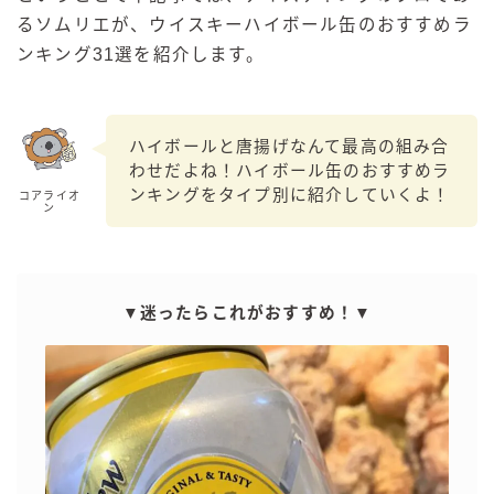
るソムリエが、ウイスキーハイボール缶のおすすめラ
GREEN1/2（グリーンハーフ）
ンキング31選を紹介します。
鏡月焼酎ハイ
アサヒ
贅沢搾り
ハイボールと唐揚げなんて最高の組み合
わせだよね！ハイボール缶のおすすめラ
樽ハイ倶楽部
ンキングをタイプ別に紹介していくよ！
コアライオ
ザ・レモンクラフト
ン
ザ・カクテルクラフト
Slat(すらっと）
月庵
▼迷ったらこれがおすすめ！▼
クリアクーラー
FRUITZER (フルーツァー）
サッポロ
濃いめのレモンサワー
三ツ星グレフルサワー