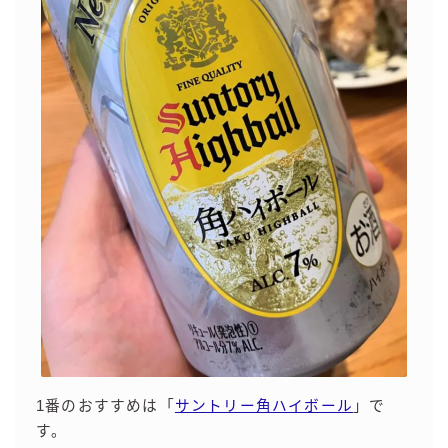
99.99（フォーナイン）
レモン・ザ・リッチ
男梅サワー
キレートレモンサワー
愛のスコールホワイトサワー
WATER SOUR(ウォーターサワ)
宝酒造
焼酎ハイボール
タカラCANチューハイ
宝焼酎のお茶割りシリーズ
寶「丸おろし」
極上レモンサワー
極上フルーツサワー
1番のおすすめは「
サントリー角ハイボール
」で
すみか
す。
タンチュー