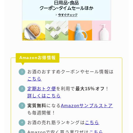
Amazonお得情報
お酒のおすすめクーポンやセール情報は
こちら
定期おトク便
を利用で
最大15％オフ
！
詳しくはこちら
実質無料
になる
Amazonサンプルストア
も毎週開催！
お酒の売れ筋ランキングは
こちら
Amazonで安く買う裏ワザは
こちら