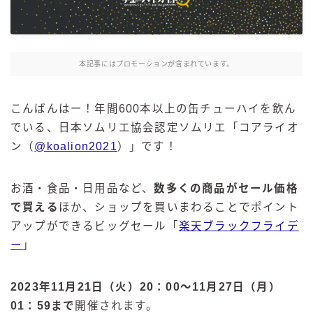
麒麟 発酵サワー
麹レモンサワー
本搾り
本記事にはプロモーションが含まれています。
スミノフ セルツァー
サントリー
こんばんはー！年間600本以上の缶チューハイを飲ん
でいる、日本ソムリエ協会認定ソムリエ「コアライオ
ー196℃ ストロングゼロ
ン（
@koalion2021
）」です！
ー196℃ 瞬間凍結
ー196℃ ザ・まるごと
お酒・食品・日用品など、
数多くの商品がセール価格
CRAFT－196℃
で買える
ほか、ショップを買いまわることでポイント
こだわり酒場
アップができるビッグセール「
楽天ブラックフライデ
ほろよい
ー
」
BAR Pomum（バー・ポームム）
角ハイボール
2023年11月21日（火）20：00～11月27日（月）
トリスハイボール
01：59まで
開催されます。
ジムビームハイボール