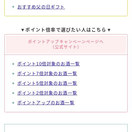
おすすめ父の日ギフト
コカ・コーラ
檸檬堂
オリオンビール
▼ポイント倍率で選びたい人はこちら▼
WATTA
ポイントアップキャンペーンページへ
（公式サイト）
natura WATTA
ちゅらWATTA
ポイント10倍対象のお酒一覧
合同酒精
ポイント7倍対象のお酒一覧
その他メーカー
ポイント5倍対象のお酒一覧
素滴しぼり
ポイント2倍対象のお酒一覧
ポイントアップのお酒一覧
お得情報
Amazon
楽天