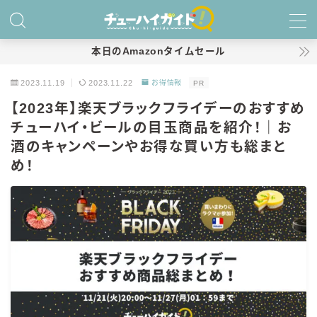
MENU
本日のAmazonタイムセール
2023.11.19
2023.11.22
お得情報
PR
ホーム
【2023年】楽天ブラックフライデーのおすすめ
チューハイ・ビールの目玉商品を紹介！｜お
特集！
酒のキャンペーンやお得な買い方も総まと
おすすめランキング！
め！
商品レビュー
キリン
氷結
氷結 無糖
氷結 ストロング
麒麟特製サワー