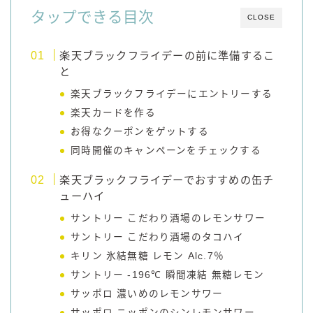
タップできる目次
CLOSE
コラム
楽天ブラックフライデーの前に準備するこ
運営者情報
と
楽天ブラックフライデーにエントリーする
お問い合わせ
楽天カードを作る
お得なクーポンをゲットする
同時開催のキャンペーンをチェックする
楽天ブラックフライデーでおすすめの缶チ
ューハイ
サントリー こだわり酒場のレモンサワー
サントリー こだわり酒場のタコハイ
キリン 氷結無糖 レモン Alc.7％
サントリー ‐196℃ 瞬間凍結 無糖レモン
サッポロ 濃いめのレモンサワー
サッポロ ニッポンのシンレモンサワー