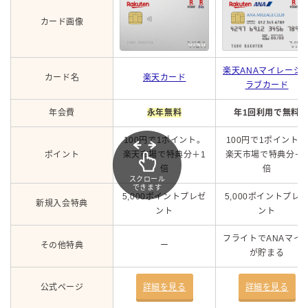
カード画像
楽天ANAマイレージ
カード名
楽天カード
ラブカード
年会費
永年無料
年1回利用で無料
100円で1ポイント。
100円で1ポイント。
ポイント
楽天市場で特典分＋1
楽天市場で特典分＋
倍
倍
スクロール
できます
5,000ポイントプレゼ
5,000ポイントプレ
新規入会特典
ント
ント
フライトでANAマイ
その他特典
ー
が貯まる
公式ページ
詳細を見る
詳細を見る