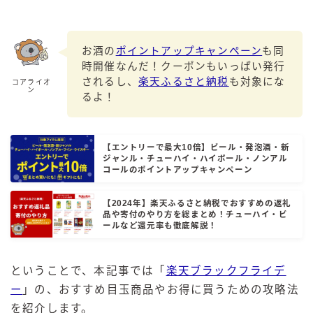
GREEN1/2（グリーンハーフ）
鏡月焼酎ハイ
お酒の
ポイントアップキャンペーン
も同
アサヒ
時開催なんだ！クーポンもいっぱい発行
されるし、
楽天ふるさと納税
も対象にな
コアライオ
贅沢搾り
ン
るよ！
樽ハイ倶楽部
ザ・レモンクラフト
【エントリーで最大10倍】ビール・発泡酒・新
ザ・カクテルクラフト
ジャンル・チューハイ・ハイボール・ノンアル
Slat(すらっと）
コールのポイントアップキャンペーン
月庵
【2024年】楽天ふるさと納税でおすすめの返礼
クリアクーラー
品や寄付のやり方を総まとめ！チューハイ・ビ
ールなど還元率も徹底解説！
FRUITZER (フルーツァー）
サッポロ
ということで、本記事では「
楽天ブラックフライデ
濃いめのレモンサワー
ー
」の、おすすめ目玉商品やお得に買うための攻略法
三ツ星グレフルサワー
を紹介します。