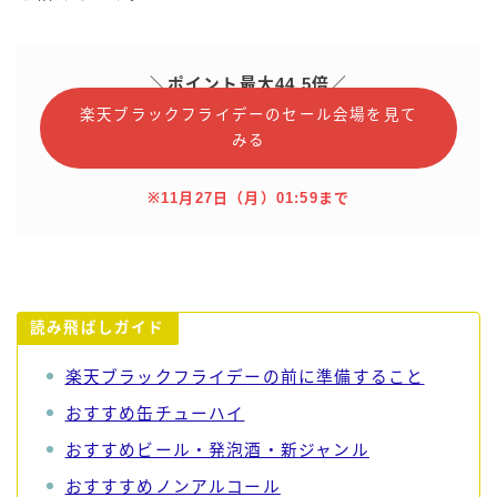
99.99（フォーナイン）
レモン・ザ・リッチ
男梅サワー
＼ポイント最大44.5倍／
キレートレモンサワー
楽天ブラックフライデーのセール会場を見て
みる
愛のスコールホワイトサワー
WATER SOUR(ウォーターサワ)
※11月27日（月）01:59まで
宝酒造
焼酎ハイボール
タカラCANチューハイ
宝焼酎のお茶割りシリーズ
読み飛ばしガイド
寶「丸おろし」
楽天ブラックフライデーの前に準備すること
極上レモンサワー
おすすめ缶チューハイ
極上フルーツサワー
おすすめビール・発泡酒・新ジャンル
すみか
タンチュー
おすすすめノンアルコール