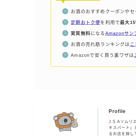
お酒のおすすめクーポンやセ
定期おトク便
を利用で
最大1
実質無料
になる
Amazonサ
お酒の売れ筋ランキングは
こ
Amazonで安く買う裏ワザは
Profile
J.S.Aソムリ
キスパート」
るお店を探し