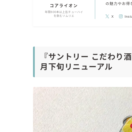
の魅力やお得
コアライオン
年間600本以上缶チューハイ
を飲むソムリエ
X
Ins
『サントリー こだわり酒場
月下旬リニューアル