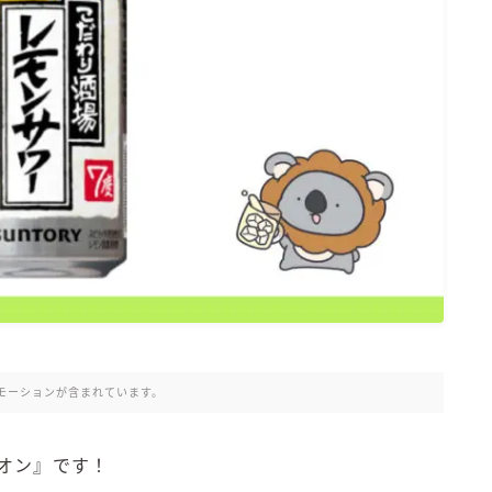
氷結 無糖
氷結 ストロング
麒麟特製サワー
麒麟 発酵サワー
麹レモンサワー
本搾り
スミノフ セルツァー
サントリー
ー196℃ ストロングゼロ
ー196℃ 瞬間凍結
ー196℃ ザ・まるごと
CRAFT－196℃
モーションが含まれています。
こだわり酒場
ほろよい
オン』です！
BAR Pomum（バー・ポームム）