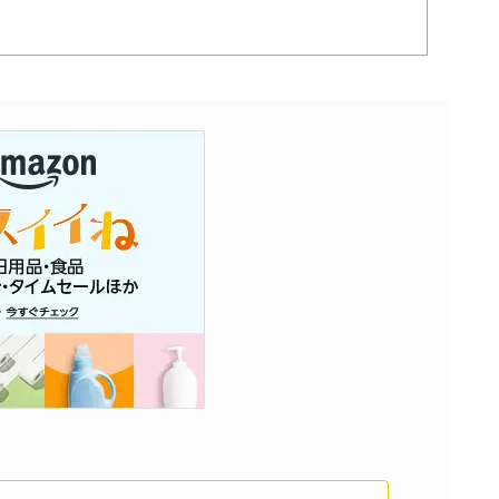
濃いめのレモンサワー
三ツ星グレフルサワー
99.99（フォーナイン）
レモン・ザ・リッチ
男梅サワー
キレートレモンサワー
愛のスコールホワイトサワー
WATER SOUR(ウォーターサワ)
宝酒造
焼酎ハイボール
タカラCANチューハイ
宝焼酎のお茶割りシリーズ
寶「丸おろし」
極上レモンサワー
極上フルーツサワー