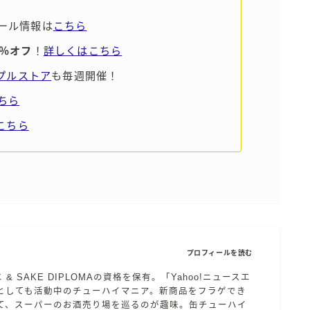
すみか
ール情報は
こちら
タンチュー
5％オフ
！
詳しくはこちら
コカ・コーラ
ンプルストア
も毎週開催！
檸檬堂
ちら
オリオンビール
こちら
WATTA
natura WATTA
ちゅらWATTA
合同酒精
その他メーカー
プロフィールを読む
素滴しぼり
エ & SAKE DIPLOMAの資格を保有。「Yahoo!ニュースエ
としても活動中のチューハイマニア。新商品をフラゲでき
お得情報
て、スーパーのお酒売り場を巡るのが趣味。缶チューハイ