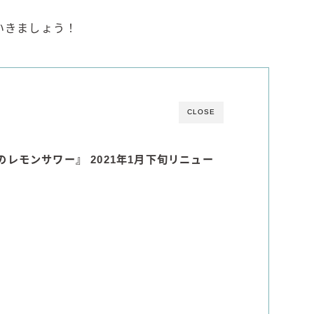
角ハイボール
トリスハイボール
いきましょう！
ジムビームハイボール
GREEN1/2（グリーンハーフ）
鏡月焼酎ハイ
CLOSE
アサヒ
贅沢搾り
レモンサワー』 2021年1月下旬リニュー
樽ハイ倶楽部
ザ・レモンクラフト
ザ・カクテルクラフト
Slat(すらっと）
月庵
クリアクーラー
FRUITZER (フルーツァー）
サッポロ