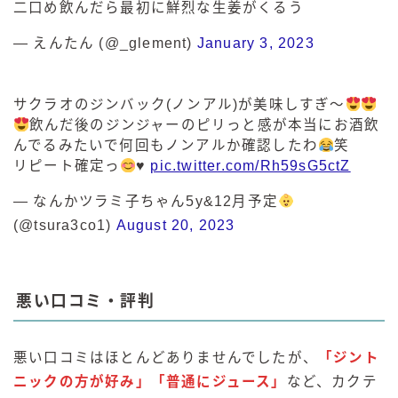
二口め飲んだら最初に鮮烈な生姜がくるう
— えんたん (@_glement)
January 3, 2023
サクラオのジンバック(ノンアル)が美味しすぎ〜
飲んだ後のジンジャーのピリっと感が本当にお酒飲
んでるみたいで何回もノンアルか確認したわ
笑
リピート確定っ
♥️
pic.twitter.com/Rh59sG5ctZ
— なんかツラミ子ちゃん5y&12月予定
(@tsura3co1)
August 20, 2023
悪い口コミ・評判
悪い口コミはほとんどありませんでしたが、
「ジント
ニックの方が好み」「普通にジュース」
など、カクテ