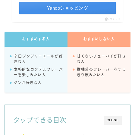
コカ・コーラ
Yahooショッピング
檸檬堂
ポチップ
オリオンビール
おすすめする人
おすすめしない人
WATTA
natura WATTA
辛口ジンジャーエールが好
甘くないチューハイが好き
ちゅらWATTA
きな人
な人
合同酒精
本格的なカクテルフレーバ
柑橘系のフレーバーをすっ
ーを楽しみたい人
きり飲みたい人
その他メーカー
ジンが好きな人
素滴しぼり
お得情報
タップできる目次
Amazon
CLOSE
楽天