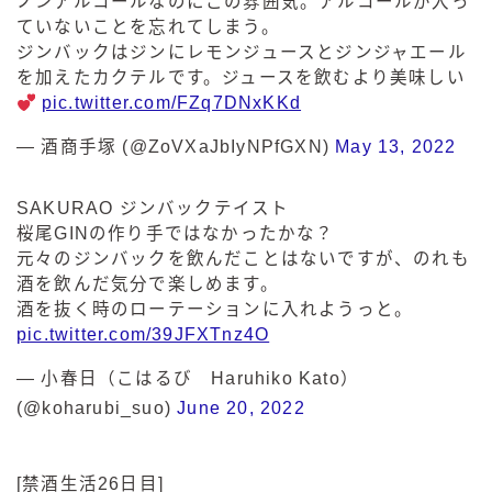
ノンアルコールなのにこの雰囲気。アルコールが入っ
ていないことを忘れてしまう。
ジンバックはジンにレモンジュースとジンジャエール
を加えたカクテルです。ジュースを飲むより美味しい
pic.twitter.com/FZq7DNxKKd
— 酒商手塚 (@ZoVXaJbIyNPfGXN)
May 13, 2022
SAKURAO ジンバックテイスト
桜尾GINの作り手ではなかったかな？
元々のジンバックを飲んだことはないですが、のれも
酒を飲んだ気分で楽しめます。
酒を抜く時のローテーションに入れようっと。
pic.twitter.com/39JFXTnz4O
— 小春日（こはるび Haruhiko Kato）
(@koharubi_suo)
June 20, 2022
[禁酒生活26日目]