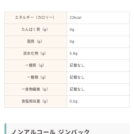
エネルギー（カロリー）
22kcal
たんぱく質（g）
0g
脂質（g）
0g
炭水化物（g）
5.8g
ー糖質（g）
記載なし
ー糖類（g）
記載なし
ー食物繊維（g）
記載なし
食塩相当量（g）
0.0g
ノンアルコール ジンバック