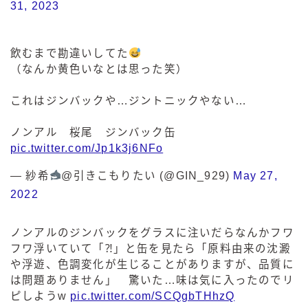
31, 2023
飲むまで勘違いしてた
（なんか黄色いなとは思った笑）
これはジンバックや…ジントニックやない…
ノンアル 桜尾 ジンバック缶
pic.twitter.com/Jp1k3j6NFo
— 紗希
@引きこもりたい (@GIN_929)
May 27,
2022
ノンアルのジンバックをグラスに注いだらなんかフワ
フワ浮いていて「⁈」と缶を見たら「原料由来の沈澱
や浮遊、色調変化が生じることがありますが、品質に
は問題ありません」 驚いた…味は気に入ったのでリ
ピしようw
pic.twitter.com/SCQgbTHhzQ