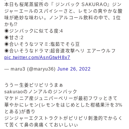
本日も桜尾蒸留所の『 ジンバック SAKURAO』ジン
ジャーエールのスパイシーさと、レモンの爽やかな酸
味が絶妙な味わい。ノンアルコール飲料の中で、1位
かも⁉︎
◉ジンバックに似てる度:4
◉甘さ:2
◉合いそうなツマミ:塩茹でそら豆
◉合いそうなドラマ:超音速攻撃ヘリ エアーウルフ
pic.twitter.com/AsnGtwH8x7
— maru3 (@maryu36)
June 26, 2022
ううー生姜ピリピリうまぁ
sakuraoのノンアルのジンバック
マケドニア産ジュニパーベリーが最初フワッときて
華やかにレモン(レモンをはじめとした柑橘果汁を3%
とある)が香り
ジンジャーエクストラクトがピリピリ刺激的でからく
て苦くて鼻の奥痛くておいしいぃ