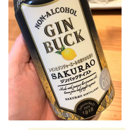
GREEN1/2（グリーンハーフ）
鏡月焼酎ハイ
アサヒ
贅沢搾り
樽ハイ倶楽部
ザ・レモンクラフト
ザ・カクテルクラフト
Slat(すらっと）
月庵
クリアクーラー
FRUITZER (フルーツァー）
サッポロ
濃いめのレモンサワー
三ツ星グレフルサワー