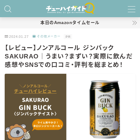
MENU
本日のAmazonタイムセール
2024.01.27
その他メーカー
PR
ホーム
【レビュー】ノンアルコール ジンバック
SAKURAO｜うまい？まずい？実際に飲んだ
特集！
感想やSNSでの口コミ・評判を総まとめ！
おすすめランキング！
商品レビュー
キリン
氷結
氷結 無糖
氷結 ストロング
麒麟特製サワー