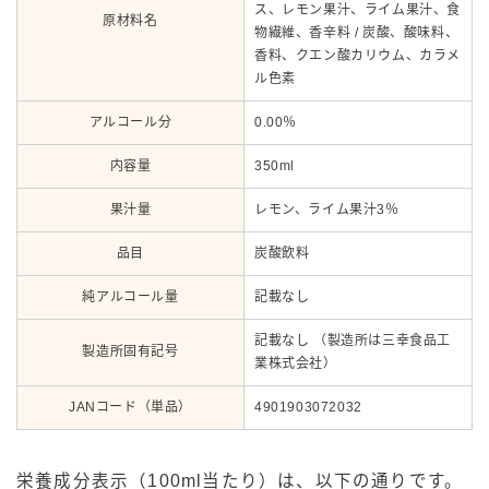
ス、レモン果汁、ライム果汁、食
原材料名
物繊維、香辛料 / 炭酸、酸味料、
香料、クエン酸カリウム、カラメ
ル色素
アルコール分
0.00％
内容量
350ml
果汁量
レモン、ライム果汁3％
品目
炭酸飲料
純アルコール量
記載なし
記載なし （製造所は三幸食品工
製造所固有記号
業株式会社）
JANコード（単品）
4901903072032
栄養成分表示（100ml当たり）は、以下の通りです。