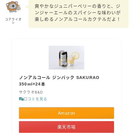
99.99（フォーナイン）
爽やかなジュニパーベリーの香りと、ジ
ンジャーエールのスパイシーな味わいが
レモン・ザ・リッチ
楽しめるノンアルコールカクテルだよ！
コアライオ
男梅サワー
ン
キレートレモンサワー
愛のスコールホワイトサワー
WATER SOUR(ウォーターサワ)
宝酒造
焼酎ハイボール
ノンアルコール ジンバック SAKURAO
タカラCANチューハイ
350ml×24本
宝焼酎のお茶割りシリーズ
サクラオB&D
寶「丸おろし」
口コミを見る
極上レモンサワー
極上フルーツサワー
Amazon
すみか
楽天市場
タンチュー