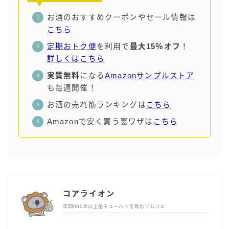
お酒のおすすめクーポンやセール情報は
こちら
定期おトク便
を利用で
最大15％オフ
！
詳しくはこちら
実質無料
になる
Amazonサンプルストア
も毎週開催！
お酒の売れ筋ランキングは
こちら
Amazonで安く買う裏ワザは
こちら
コアライオン
年間600本以上缶チューハイを飲むソムリエ