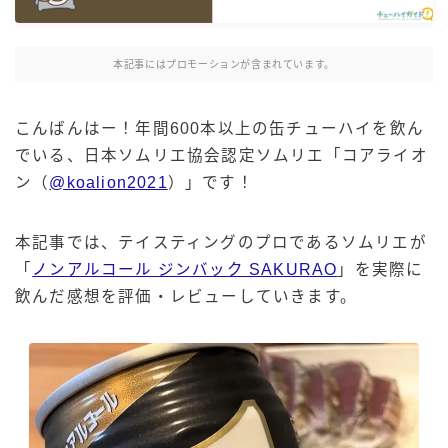
麒麟 発酵サワー
麹レモンサワー
本記事にはプロモーションが含まれています。
本搾り
スミノフ セルツァー
こんばんはー！年間600本以上の缶チューハイを飲ん
サントリー
でいる、日本ソムリエ協会認定ソムリエ「コアライオ
ン（
@koalion2021
）」です！
ー196℃ ストロングゼロ
ー196℃ 瞬間凍結
ー196℃ ザ・まるごと
本記事では、テイスティングのプロであるソムリエが
「
ノンアルコール ジンバック SAKURAO
」を実際に
CRAFT－196℃
飲んだ感想を評価・レビューしていきます。
こだわり酒場
ほろよい
BAR Pomum（バー・ポームム）
角ハイボール
トリスハイボール
ジムビームハイボール