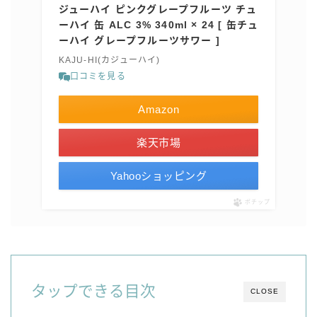
ジューハイ ピンクグレープフルーツ チュ
コカ・コーラ
ーハイ 缶 ALC 3% 340ml × 24 [ 缶チュ
ーハイ グレープフルーツサワー ]
檸檬堂
KAJU-HI(カジューハイ)
オリオンビール
口コミを見る
WATTA
Amazon
natura WATTA
ちゅらWATTA
楽天市場
合同酒精
Yahooショッピング
その他メーカー
ポチップ
素滴しぼり
お得情報
Amazon
タップできる目次
CLOSE
楽天