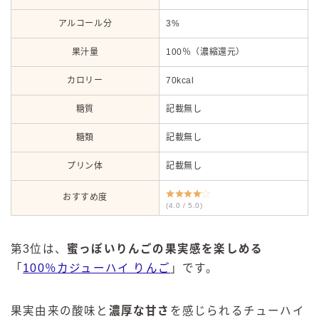
アルコール分
3%
果汁量
100％（濃縮還元）
カロリー
70kcal
糖質
記載無し
糖類
記載無し
プリン体
記載無し
おすすめ度
(4.0 / 5.0)
第3位は、
蜜っぽいりんごの果実感を楽しめる
「
100％カジューハイ りんご
」です。
毎日更新
果実由来の酸味と
濃厚な甘さ
を感じられるチューハイ
缶チューハイの売れ筋ランキングはこちら