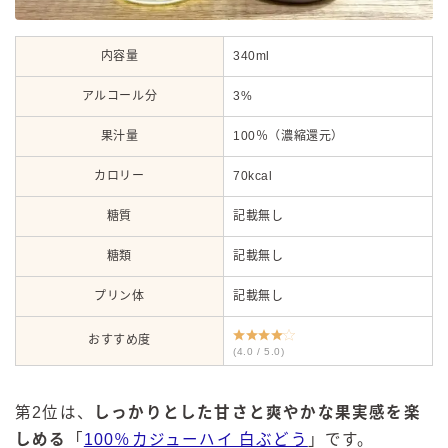
内容量
340ml
アルコール分
3%
果汁量
100％（濃縮還元）
カロリー
70kcal
糖質
記載無し
糖類
記載無し
プリン体
記載無し
おすすめ度
(4.0 / 5.0)
第2位は、
しっかりとした甘さと爽やかな果実感を楽
しめる
「
100％カジューハイ 白ぶどう
」です。