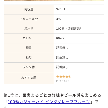
内容量
340ml
アルコール分
3%
果汁量
100％（濃縮還元）
カロリー
60kcal
糖質
記載無し
糖類
記載無し
プリン体
記載無し
おすすめ度
(4.5 / 5.0)
第1位は、
果実まるごとの酸味やピール感を楽しめる
「
100％カジューハイ ピンクグレープフルーツ
」で