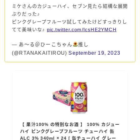
ミケさんのカジューハイ、セブン見たら結構な展開
ぶりだった♪
ピンクグレープフルーツ試してみたけどすっきりし
てて美味いな♪
pic.twitter.com/IcsHE2YMCH
— あ～る＠ひーこちゃん
推し
(@RTANAKAITIROU)
September 19, 2023
【 果汁100% の特別なお酒 】 100% カジュー
ハイ ピンクグレープフルーツ チューハイ 缶
ALC 3% 340ml × 24 [ 缶チューハイ グレー