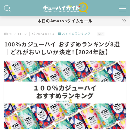
MENU
本日のAmazonタイムセール
2023.11.02
2024.01.04
おすすめランキング！
PR
ホーム
100％カジューハイ おすすめランキング3選
｜どれがおいしいか決定！【2024年版】
特集！
おすすめランキング！
商品レビュー
キリン
氷結
氷結 無糖
氷結 ストロング
麒麟特製サワー