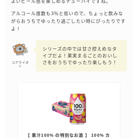
よいピール感を楽しめるチューハイですね。
99.99（フォーナイン）
レモン・ザ・リッチ
アルコール度数も3％と低いので、ちょっと飲みな
がらおうちでゆったり過ごしたい時にぴったりです
男梅サワー
よ！
キレートレモンサワー
愛のスコールホワイトサワー
シリーズの中では甘さ控えめなタ
WATER SOUR(ウォーターサワ)
イプだよ！果実まるごとのおいし
宝酒造
さをおうちでゆったり楽しもう！
コアライオ
ン
焼酎ハイボール
タカラCANチューハイ
宝焼酎のお茶割りシリーズ
寶「丸おろし」
極上レモンサワー
極上フルーツサワー
すみか
タンチュー
【 果汁100% の特別なお酒 】 100% カ