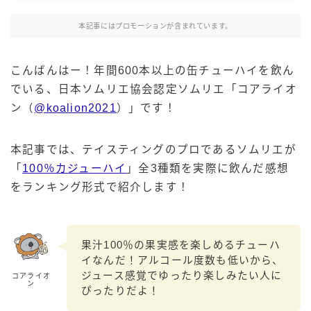
麒麟 発酵サワー
本記事にはプロモーションが含まれています。
麹レモンサワー
本搾り
こんばんはー！年間600本以上の缶チューハイを飲ん
スミノフ セルツァー
でいる、日本ソムリエ協会認定ソムリエ「コアライオ
サントリー
ン（
@koalion2021
）」です！
ー196℃ ストロングゼロ
ー196℃ 瞬間凍結
本記事では、テイスティングのプロであるソムリエが
ー196℃ ザ・まるごと
「
100％カジューハイ
」全3種類を実際に飲んだ感想
をランキング形式で紹介します！
CRAFT－196℃
こだわり酒場
ほろよい
果汁100％の果実感を楽しめるチューハ
BAR Pomum（バー・ポームム）
イなんだ！アルコール度数も低いから、
角ハイボール
ジュース感覚でゆったり楽しみたい人に
コアライオ
ン
トリスハイボール
ぴったりだよ！
ジムビームハイボール