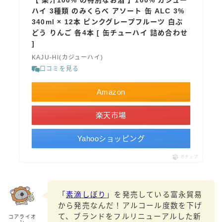
【 果汁100% の特別なお酒 】100% カジュー
ハイ 3種類 のみくらべ アソート 缶 ALC 3%
340ml × 12本 ピンクグレープフルーツ 白ぶ
どう りんご 各4本 [ 缶チューハイ 詰め合わせ
]
KAJU-HI(カジューハイ)
口コミを見る
Amazon
楽天市場
Yahooショッピング
ポチップ
「
素滴しぼり
」を発売している富永貿易
から発売なんだ！アルコール度数を下げ
て、ブランドをフルリニューアルした新
コアライオ