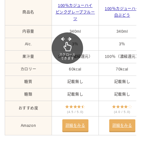
100％カジューハイ
100％カジューハイ
商品名
ピンクグレープフルー
白ぶどう
ツ
内容量
340ml
340ml
Alc.
3％
3％
スクロール
果汁量
100％（濃縮還元）
100％（濃縮還元）
できます
カロリー
60kcal
70kcal
糖質
記載無し
記載無し
糖類
記載無し
記載無し
おすすめ度
(4.5 / 5.0)
(4.0 / 5.0)
Amazon
詳細をみる
詳細をみる