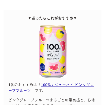
GREEN1/2（グリーンハーフ）
鏡月焼酎ハイ
▼迷ったらこれがおすすめ▼
アサヒ
贅沢搾り
樽ハイ倶楽部
ザ・レモンクラフト
ザ・カクテルクラフト
Slat(すらっと）
月庵
クリアクーラー
FRUITZER (フルーツァー）
1番のおすすめは「
100％カジューハイ ピンクグレ
サッポロ
ープフルーツ
」です。
濃いめのレモンサワー
ピンクグレープフルーツまるごとの果実感と、心地
三ツ星グレフルサワー