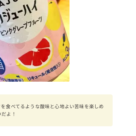
濃いめのレモンサワー
三ツ星グレフルサワー
99.99（フォーナイン）
レモン・ザ・リッチ
男梅サワー
キレートレモンサワー
愛のスコールホワイトサワー
WATER SOUR(ウォーターサワ)
宝酒造
焼酎ハイボール
タカラCANチューハイ
ツを食べてるような酸味と心地よい苦味を楽しめ
宝焼酎のお茶割りシリーズ
いだよ！
寶「丸おろし」
極上レモンサワー
極上フルーツサワー