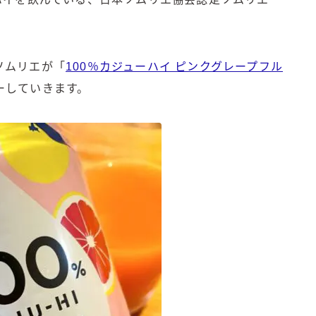
角ハイボール
！
トリスハイボール
ジムビームハイボール
ソムリエが「
100％カジューハイ ピンクグレープフル
GREEN1/2（グリーンハーフ）
鏡月焼酎ハイ
ーしていきます。
アサヒ
贅沢搾り
樽ハイ倶楽部
ザ・レモンクラフト
ザ・カクテルクラフト
Slat(すらっと）
月庵
クリアクーラー
FRUITZER (フルーツァー）
サッポロ