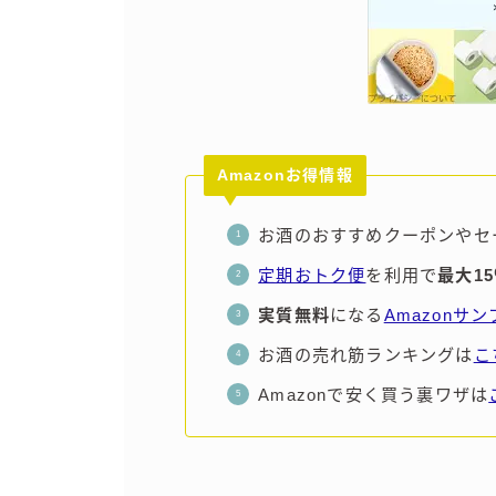
Amazonお得情報
お酒のおすすめクーポンやセ
定期おトク便
を利用で
最大1
実質無料
になる
Amazonサ
お酒の売れ筋ランキングは
こ
Amazonで安く買う裏ワザは