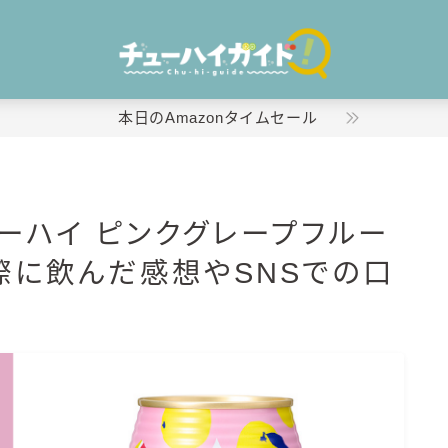
本日のAmazonタイムセール
ホーム
ューハイ ピンクグレープフルー
特集！
際に飲んだ感想やSNSでの口
おすすめランキング！
商品レビュー
キリン
氷結