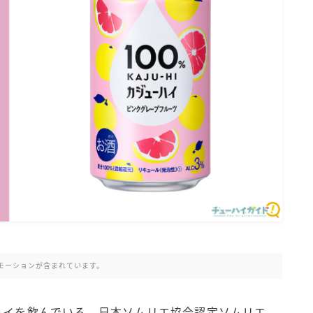
氷結 無糖
氷結 ストロング
麒麟特製サワー
麒麟 発酵サワー
麹レモンサワー
本搾り
スミノフ セルツァー
サントリー
ー196℃ ストロングゼロ
ー196℃ 瞬間凍結
ー196℃ ザ・まるごと
CRAFT－196℃
こだわり酒場
モーションが含まれています。
ほろよい
BAR Pomum（バー・ポームム）
ハイを飲んでいる、日本ソムリエ協会認定ソムリエ