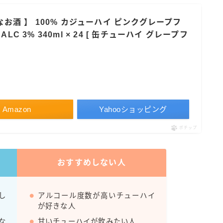
すみか
別なお酒 】 100% カジューハイ ピンクグレープフ
タンチュー
LC 3% 340ml × 24 [ 缶チューハイ グレープフ
コカ・コーラ
檸檬堂
オリオンビール
WATTA
Amazon
Yahooショッピング
natura WATTA
ポチップ
ちゅらWATTA
合同酒精
おすすめしない人
その他メーカー
素滴しぼり
し
アルコール度数が高いチューハイ
が好きな人
お得情報
な
甘いチューハイが飲みたい人