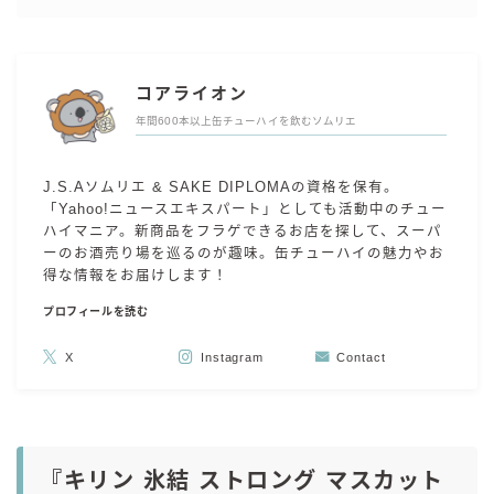
コカ・コーラ
檸檬堂
コアライオン
オリオンビール
年間600本以上缶チューハイを飲むソムリエ
WATTA
natura WATTA
J.S.Aソムリエ & SAKE DIPLOMAの資格を保有。
「Yahoo!ニュースエキスパート」としても活動中のチュー
ちゅらWATTA
ハイマニア。新商品をフラゲできるお店を探して、スーパ
合同酒精
ーのお酒売り場を巡るのが趣味。缶チューハイの魅力やお
得な情報をお届けします！
その他メーカー
プロフィールを読む
素滴しぼり
X
Instagram
Contact
お得情報
Amazon
楽天
『キリン 氷結 ストロング マスカット