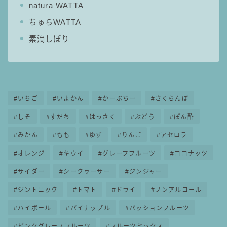
natura WATTA
ちゅらWATTA
素滴しぼり
いちご
いよかん
かーぶちー
さくらんぼ
しそ
すだち
はっさく
ぶどう
ぽん酢
みかん
もも
ゆず
りんご
アセロラ
オレンジ
キウイ
グレープフルーツ
ココナッツ
サイダー
シークヮーサー
ジンジャー
ジントニック
トマト
ドライ
ノンアルコール
ハイボール
パイナップル
パッションフルーツ
毎日更新
缶チューハイの売れ筋ランキングはこちら
ピンクグレープフルーツ
フルーツミックス