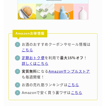
99.99（フォーナイン）
レモン・ザ・リッチ
男梅サワー
キレートレモンサワー
愛のスコールホワイトサワー
Amazonお得情報
WATER SOUR(ウォーターサワ)
お酒のおすすめクーポンやセール情報は
宝酒造
こちら
焼酎ハイボール
定期おトク便
を利用で
最大15％オフ
！
タカラCANチューハイ
詳しくはこちら
宝焼酎のお茶割りシリーズ
実質無料
になる
Amazonサンプルストア
寶「丸おろし」
も毎週開催！
極上レモンサワー
お酒の売れ筋ランキングは
こちら
極上フルーツサワー
Amazonで安く買う裏ワザは
こちら
すみか
タンチュー