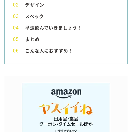
デザイン
GREEN1/2（グリーンハーフ）
鏡月焼酎ハイ
スペック
アサヒ
早速飲んでいきましょう！
贅沢搾り
まとめ
樽ハイ倶楽部
こんな人におすすめ！
ザ・レモンクラフト
ザ・カクテルクラフト
Slat(すらっと）
月庵
クリアクーラー
FRUITZER (フルーツァー）
サッポロ
濃いめのレモンサワー
三ツ星グレフルサワー