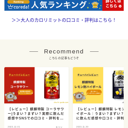
＞＞
大人のカロリミットの口コミ・評判はこちら！
Recommend
こちらの記事もどうぞ
【レビュー】麒麟特製 コーラサワ
【レビュー】麒麟特製 レモン
ー|うまい？まずい？実際に飲んだ
イボール｜うまい？まずい？
感想やSNSでの口コミ・評判を総
に飲んだ感想や口コミ・評判
まとめ！
まとめ！
2023.12.01
2023.11.30
キリン
キ