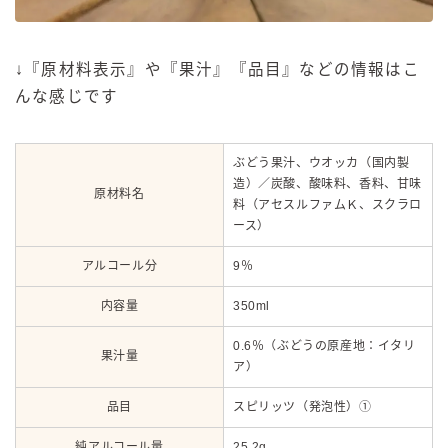
↓『原材料表示』や『果汁』『品目』などの情報はこ
んな感じです
ぶどう果汁、ウオッカ（国内製
造）／炭酸、酸味料、香料、甘味
原材料名
料（アセスルファムＫ、スクラロ
ース）
アルコール分
9％
内容量
350ml
0.6％（ぶどうの原産地：イタリ
果汁量
ア）
品目
スピリッツ（発泡性）①
純アルコール量
25.2g