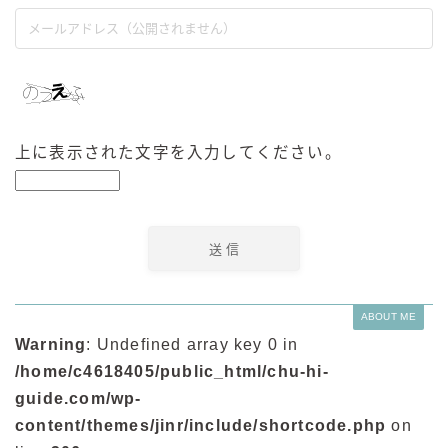
上に表示された文字を入力してください。
ABOUT ME
Warning
: Undefined array key 0 in
/home/c4618405/public_html/chu-hi-
guide.com/wp-
content/themes/jinr/include/shortcode.php
on