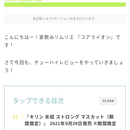
麒麟 発酵サワー
麹レモンサワー
本記事にはプロモーションが含まれています。
本搾り
スミノフ セルツァー
こんにちはー！家飲みソムリエ 『コアライオン』で
サントリー
す！
ー196℃ ストロングゼロ
ー196℃ 瞬間凍結
さて今回も、チューハイレビューをやっていきましょ
ー196℃ ザ・まるごと
う！
CRAFT－196℃
こだわり酒場
ほろよい
タップできる目次
CLOSE
BAR Pomum（バー・ポームム）
角ハイボール
『キリン 氷結 ストロング マスカット（期
トリスハイボール
間限定）』 2021年9月28日発売 ※期間限定
ジムビームハイボール