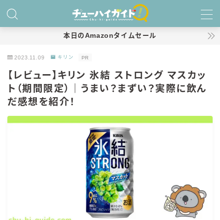
MENU
本日のAmazonタイムセール
2023.11.09
キリン
PR
ホーム
【レビュー】キリン 氷結 ストロング マスカッ
ト（期間限定）｜うまい？まずい？実際に飲ん
特集！
だ感想を紹介！
おすすめランキング！
商品レビュー
キリン
氷結
氷結 無糖
氷結 ストロング
麒麟特製サワー