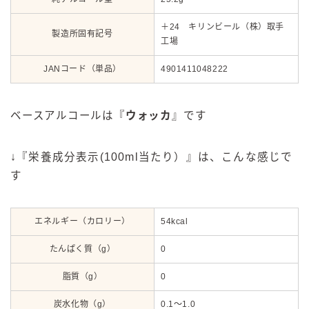
＋24 キリンビール（株）取手
製造所固有記号
工場
JANコード（単品）
4901411048222
ベースアルコールは『
ウォッカ
』です
↓『栄養成分表示(100ml当たり）』は、こんな感じで
す
エネルギー（カロリー）
54kcal
たんぱく質（g）
0
脂質（g）
0
炭水化物（g）
0.1～1.0