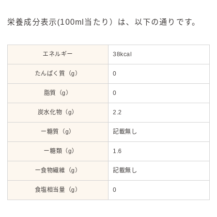
栄養成分表示(100ml当たり）は、以下の通りです。
エネルギー
38kcal
たんぱく質（g）
0
脂質（g）
0
炭水化物（g）
2.2
ー糖質（g）
記載無し
ー糖類（g）
1.6
ー食物繊維（g）
記載無し
食塩相当量（g）
0