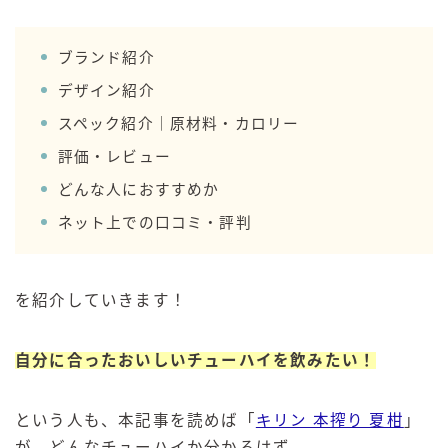
GREEN1/2（グリーンハーフ）
鏡月焼酎ハイ
ブランド紹介
デザイン紹介
アサヒ
スペック紹介｜原材料・カロリー
贅沢搾り
評価・レビュー
樽ハイ倶楽部
ザ・レモンクラフト
どんな人におすすめか
ザ・カクテルクラフト
ネット上での口コミ・評判
Slat(すらっと）
月庵
を紹介していきます！
クリアクーラー
FRUITZER (フルーツァー）
自分に合ったおいしいチューハイを飲みたい！
サッポロ
濃いめのレモンサワー
という人も、本記事を読めば「
キリン 本搾り 夏柑
」
三ツ星グレフルサワー
が、どんなチューハイか分かるはず。