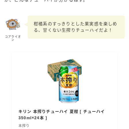
99.99（フォーナイン）
レモン・ザ・リッチ
男梅サワー
柑橘系のすっきりとした果実感を楽しめ
キレートレモンサワー
る、甘くない生搾りチューハイだよ！
コアライオ
愛のスコールホワイトサワー
ン
WATER SOUR(ウォーターサワ)
宝酒造
焼酎ハイボール
タカラCANチューハイ
宝焼酎のお茶割りシリーズ
寶「丸おろし」
極上レモンサワー
極上フルーツサワー
キリン 本搾りチューハイ 夏柑 [ チューハイ
すみか
350ml×24本 ]
タンチュー
本搾り