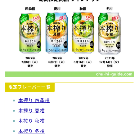
限定フレーバー一覧
本搾り 四季柑
本搾り 夏柑
本搾り 秋柑
本搾り 冬柑