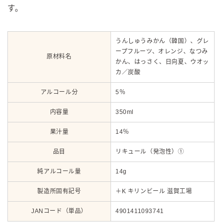
す。
うんしゅうみかん（韓国）、グレ
ープフルーツ、オレンジ、なつみ
原材料名
かん、はっさく、日向夏、ウオッ
カ／炭酸
アルコール分
5％
内容量
350ml
果汁量
14％
品目
リキュール（発泡性）①
純アルコール量
14g
製造所固有記号
＋K キリンビール 滋賀工場
JANコード（単品）
4901411093741