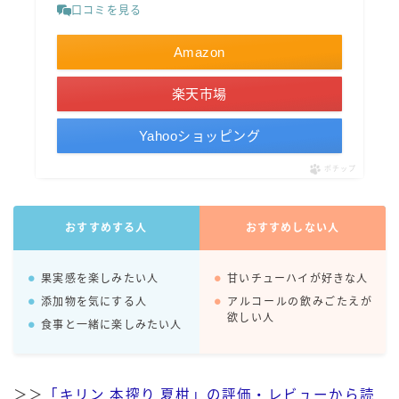
口コミを見る
コカ・コーラ
Amazon
檸檬堂
オリオンビール
楽天市場
WATTA
Yahooショッピング
natura WATTA
ちゅらWATTA
ポチップ
合同酒精
おすすめする人
おすすめしない人
その他メーカー
素滴しぼり
果実感を楽しみたい人
甘いチューハイが好きな人
添加物を気にする人
アルコールの飲みごたえが
欲しい人
お得情報
食事と一緒に楽しみたい人
Amazon
楽天
＞＞
「キリン 本搾り 夏柑」の評価・レビューから読