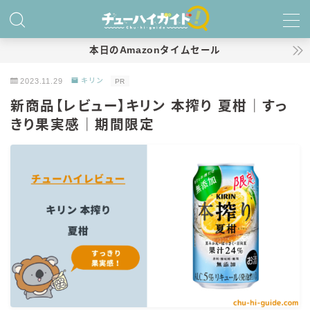
MENU
本日のAmazonタイムセール
2023.11.29
キリン
PR
ホーム
新商品【レビュー】キリン 本搾り 夏柑｜すっ
きり果実感｜期間限定
特集！
おすすめランキング！
商品レビュー
キリン
氷結
氷結 無糖
氷結 ストロング
麒麟特製サワー