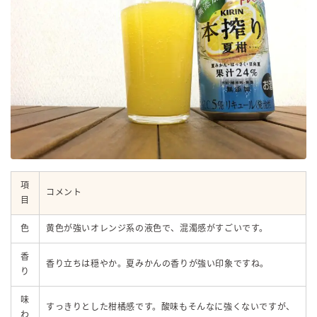
項
コメント
目
色
黄色が強いオレンジ系の液色で、混濁感がすごいです。
香
香り立ちは穏やか。夏みかんの香りが強い印象ですね。
り
毎日更新
味
すっきりとした柑橘感です。酸味もそんなに強くないですが、
缶チューハイの売れ筋ランキングはこちら
わ