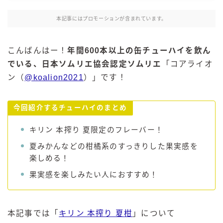
麒麟 発酵サワー
本記事にはプロモーションが含まれています。
麹レモンサワー
本搾り
こんばんはー！
年間600本以上の缶チューハイを飲ん
スミノフ セルツァー
でいる、日本ソムリエ協会認定ソムリエ
「コアライオ
サントリー
ン（
@koalion2021
）」です！
ー196℃ ストロングゼロ
ー196℃ 瞬間凍結
今回紹介するチューハイのまとめ
ー196℃ ザ・まるごと
キリン 本搾り 夏限定のフレーバー！
CRAFT－196℃
夏みかんなどの柑橘系のすっきりした果実感を
こだわり酒場
楽しめる！
ほろよい
果実感を楽しみたい人におすすめ！
BAR Pomum（バー・ポームム）
角ハイボール
トリスハイボール
本記事では「
キリン 本搾り 夏柑
」について
ジムビームハイボール