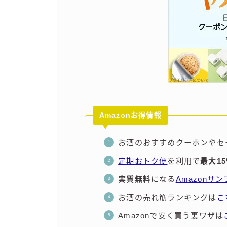
Amazonお得情報
お酒のおすすめクーポンやセ
定期おトク便
を利用で
最大1
実質無料
になる
Amazonサ
お酒の売れ筋ランキングは
こ
Amazonで安く買う裏ワザは