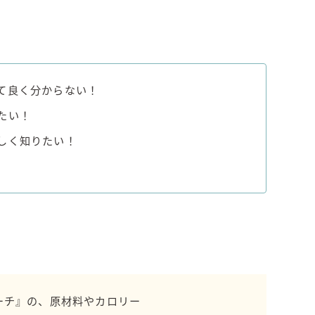
角ハイボール
トリスハイボール
ジムビームハイボール
GREEN1/2（グリーンハーフ）
鏡月焼酎ハイ
て良く分からない！
アサヒ
たい！
贅沢搾り
しく知りたい！
樽ハイ倶楽部
ザ・レモンクラフト
ザ・カクテルクラフト
Slat(すらっと）
月庵
クリアクーラー
FRUITZER (フルーツァー）
ーチ』の、原材料やカロリー
サッポロ