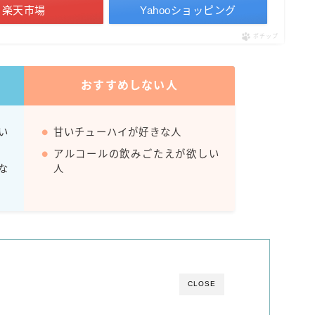
楽天市場
Yahooショッピング
Amazon
ポチップ
楽天
コラム
おすすめしない人
運営者情報
い
甘いチューハイが好きな人
アルコールの飲みごたえが欲しい
お問い合わせ
な
人
CLOSE