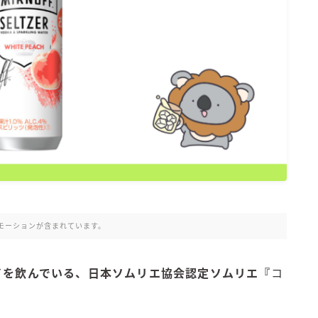
氷結 無糖
氷結 ストロング
麒麟特製サワー
麒麟 発酵サワー
麹レモンサワー
本搾り
スミノフ セルツァー
サントリー
ー196℃ ストロングゼロ
ー196℃ 瞬間凍結
ー196℃ ザ・まるごと
モーションが含まれています。
CRAFT－196℃
こだわり酒場
イを飲んでいる、日本ソムリエ協会認定ソムリエ
『
コ
ほろよい
BAR Pomum（バー・ポームム）