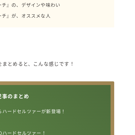
ーチ』の、デザインや味わい
濃いめのレモンサワー
ーチ』が、オススメな人
三ツ星グレフルサワー
99.99（フォーナイン）
レモン・ザ・リッチ
男梅サワー
キレートレモンサワー
愛のスコールホワイトサワー
をまとめると、こんな感じです！
WATER SOUR(ウォーターサワ)
宝酒造
焼酎ハイボール
記事のまとめ
タカラCANチューハイ
宝焼酎のお茶割りシリーズ
からハードセルツァーが新登場！
寶「丸おろし」
極上レモンサワー
のハードセルツァー！
極上フルーツサワー