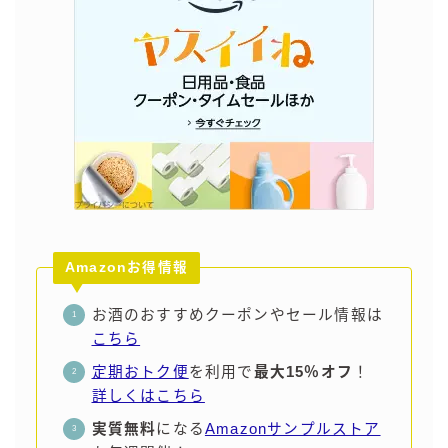
Amazonお得情報
お酒のおすすめクーポンやセール情報は
こちら
定期おトク便
を利用で
最大15％オフ
！
詳しくはこちら
実質無料
になる
Amazonサンプルストア