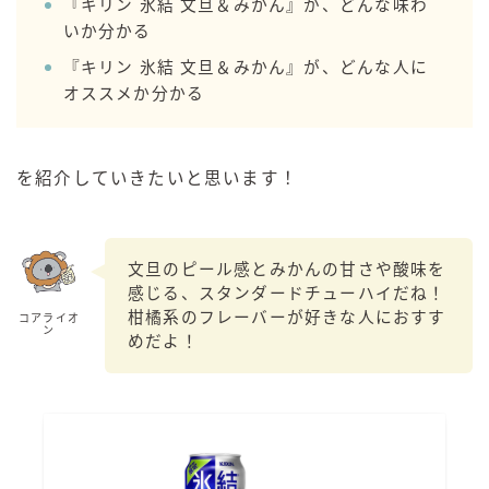
『キリン 氷結 文旦＆みかん』が、どんな味わ
99.99（フォーナイン）
いか分かる
レモン・ザ・リッチ
『キリン 氷結 文旦＆みかん』が、どんな人に
男梅サワー
オススメか分かる
キレートレモンサワー
愛のスコールホワイトサワー
WATER SOUR(ウォーターサワ)
を紹介していきたいと思います！
宝酒造
焼酎ハイボール
文旦のピール感とみかんの甘さや酸味を
タカラCANチューハイ
感じる、スタンダードチューハイだね！
宝焼酎のお茶割りシリーズ
柑橘系のフレーバーが好きな人におすす
コアライオ
ン
めだよ！
寶「丸おろし」
極上レモンサワー
極上フルーツサワー
すみか
タンチュー