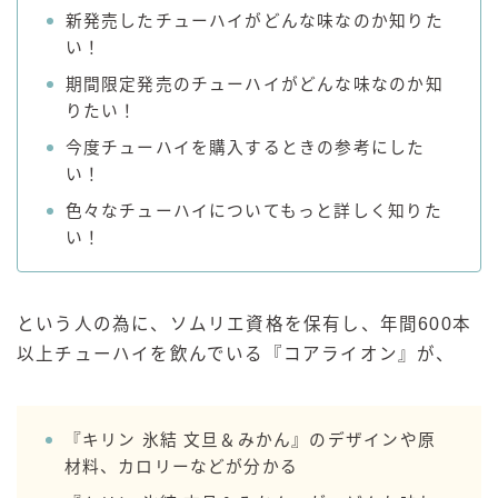
新発売したチューハイがどんな味なのか知りた
GREEN1/2（グリーンハーフ）
い！
鏡月焼酎ハイ
期間限定発売のチューハイがどんな味なのか知
アサヒ
りたい！
贅沢搾り
今度チューハイを購入するときの参考にした
樽ハイ倶楽部
い！
ザ・レモンクラフト
色々なチューハイについてもっと詳しく知りた
い！
ザ・カクテルクラフト
Slat(すらっと）
月庵
という人の為に、ソムリエ資格を保有し、年間600本
クリアクーラー
以上チューハイを飲んでいる『コアライオン』が、
FRUITZER (フルーツァー）
サッポロ
『キリン 氷結 文旦＆みかん』のデザインや原
濃いめのレモンサワー
材料、カロリーなどが分かる
三ツ星グレフルサワー