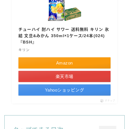
コカ・コーラ
檸檬堂
オリオンビール
チューハイ 酎ハイ サワー 送料無料 キリン 氷
結 文旦&みかん 350ml×1ケース/24本(024)
WATTA
『BSH』
natura WATTA
キリン
ちゅらWATTA
Amazon
合同酒精
その他メーカー
楽天市場
素滴しぼり
Yahooショッピング
ポチップ
お得情報
Amazon
楽天