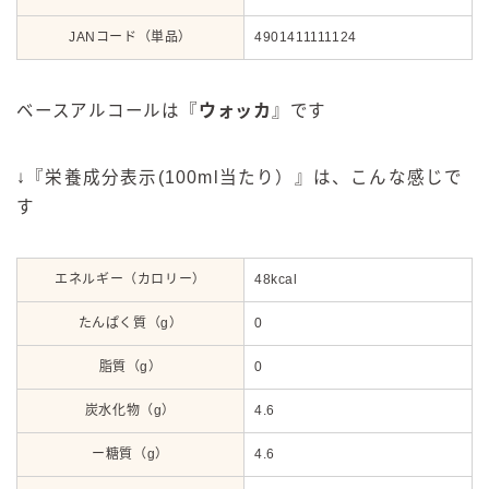
JANコード（単品）
4901411111124
ベースアルコールは『
ウォッカ
』
です
↓『栄養成分表示(100ml当たり）』は、こんな感じで
す
エネルギー（カロリー）
48kcal
たんぱく質（g）
0
脂質（g）
0
炭水化物（g）
4.6
ー糖質（g）
4.6