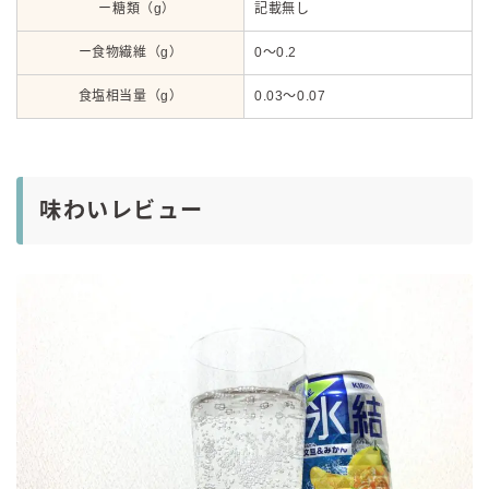
ー糖類（g）
記載無し
ー食物繊維（g）
0～0.2
食塩相当量（g）
0.03～0.07
味わいレビュー