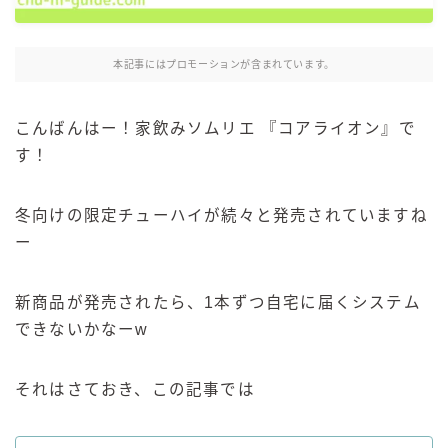
麒麟 発酵サワー
麹レモンサワー
本記事にはプロモーションが含まれています。
本搾り
スミノフ セルツァー
こんばんはー！家飲みソムリエ 『コアライオン』で
サントリー
す！
ー196℃ ストロングゼロ
ー196℃ 瞬間凍結
冬向けの限定チューハイが続々と発売されていますね
ー196℃ ザ・まるごと
ー
CRAFT－196℃
こだわり酒場
新商品が発売されたら、1本ずつ自宅に届くシステム
ほろよい
できないかなーw
BAR Pomum（バー・ポームム）
角ハイボール
それはさておき、この記事では
トリスハイボール
ジムビームハイボール