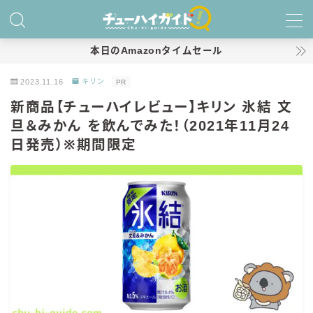
MENU
本日のAmazonタイムセール
2023.11.16
キリン
PR
ホーム
新商品【チューハイレビュー】キリン 氷結 文
旦＆みかん を飲んでみた！（2021年11月24
特集！
日発売）※期間限定
おすすめランキング！
商品レビュー
キリン
氷結
氷結 無糖
氷結 ストロング
麒麟特製サワー