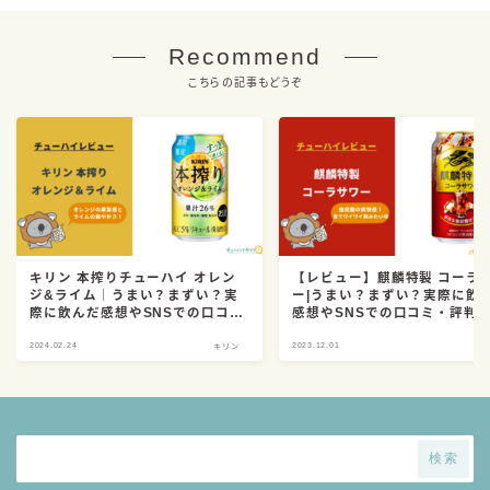
Recommend
こちらの記事もどうぞ
キリン 本搾りチューハイ オレン
【レビュー】麒麟特製 コーラ
ジ&ライム｜うまい？まずい？実
ー|うまい？まずい？実際に飲
際に飲んだ感想やSNSでの口コ
感想やSNSでの口コミ・評判
ミ・評判を総まとめ！
まとめ！
2024.02.24
2023.12.01
キリン
キ
検索
毎日更新
缶チューハイの売れ筋ランキングはこちら