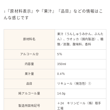
↓『原材料表示』や『果汁』『品目』などの情報はこ
んな感じです
果汁（うんしゅうみかん、ぶんた
原材料名
ん）、ウオッカ（国内製造）、糖
類／炭酸、酸味料、香料
アルコール分
5％
内容量
350ml
果汁量
0.4％
品目
リキュール（発泡性）①
純アルコール量
14.0g
＋24 キリンビール（株）取手
製造所固有記号
工場