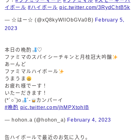
う！
#ファミリーマート
#ファミマル
#スモーキーハ
イボール
#ハイボール
pic.twitter.com/3RydChtB5k
— ☆はー☆ (@xQ8kyWllObGVa0B)
February 5,
2023
本日の晩酌
♡
ファミマのスパイシーチキンと月桂冠大吟醸
あーんど
ファミマルハイボール
うまうま
お疲れ様でーす！
いたーだきます！
(*´○`)o
´-
カンパーイ
#晩酌
pic.twitter.com/jhMPXtohlB
— hohon.a (@hohon_a)
February 4, 2023
缶ハイボールで最近のお気に入り。