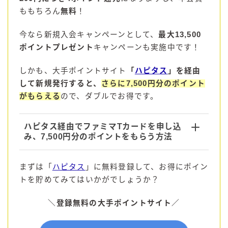
ももちろん
無料
！
コラム
今なら新規入会キャンペーンとして、
最大13,500
ポイントプレゼント
キャンペーンも実施中です！
運営者情報
しかも、大手ポイントサイト
「
ハピタス
」を経由
お問い合わせ
して新規発行すると、
さらに7,500円分のポイント
がもらえる
ので、ダブルでお得です。
ハピタス経由でファミマTカードを申し込
み、7,500円分のポイントをもらう方法
まずは「
ハピタス
」に無料登録して、お得にポイン
トを貯めてみてはいかがでしょうか？
＼
登録
無料の
大手
ポイント
サイト
／