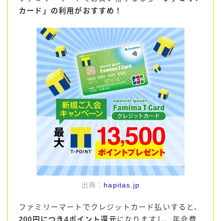
カード」の利用がおすすめ！
コカ・コーラ
檸檬堂
オリオンビール
WATTA
natura WATTA
ちゅらWATTA
合同酒精
その他メーカー
素滴しぼり
お得情報
出典：
hapitas.jp
Amazon
ファミリーマートでクレジットカード払いすると、
楽天
200円につき4ポイント還元
になりますし、年会費