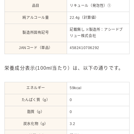
品目
リキュール（発泡性）①
純アルコール量
22.4g（計算値）
記載無し ※製造所：アシードブ
製造所固有記号
リュー株式会社
JANコード（単品）
4582410706292
栄養成分表示(100ml当たり）は、以下の通りです。
エネルギー
59kcal
たんぱく質（g）
0
脂質（g）
0
炭水化物（g）
3.2