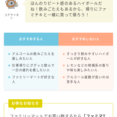
ほんのりピート感のあるハイボールだ
99.99（フォーナイン）
ね！飲みごたえもあるから、帰りにファ
レモン・ザ・リッチ
ミチキと一緒に買って帰ろう！
コアライオ
ン
男梅サワー
キレートレモンサワー
愛のスコールホワイトサワー
おすすめする人
おすすめしない人
WATER SOUR(ウォーターサワ)
宝酒造
アルコールの飲みごたえを
すっきり飲みやすいハイボ
楽しみたい人
ールが好きな人
焼酎ハイボール
仕事帰りにググッと飲んで
レモンなどの柑橘系の香り
タカラCANチューハイ
一日の疲れを癒したい人
や味も楽しみたい人
宝焼酎のお茶割りシリーズ
ファミリーマートが好きな
アルコール度数が高いのは
人
苦手な人
寶「丸おろし」
極上レモンサワー
極上フルーツサワー
お得なお知らせ
すみか
タンチュー
ファミリーマートでお買い物するなら
「ファミマT