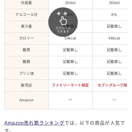
内容量
350ml
350ml
アルコール分
8%
8%
果汁量
記載無し
記載無し
スクロール
できます
カロリー
59kcal
46kcal
糖質
記載無し
記載無し
糖類
記載無し
記載無し
プリン体
記載無し
記載無し
販売店
ファミリーマート限定
セブングループ限定
Amazon
ー
ー
Amazon売れ筋ランキング
では、以下の商品が人気で
毎日更新
缶チューハイの売れ筋ランキングはこちら
す。