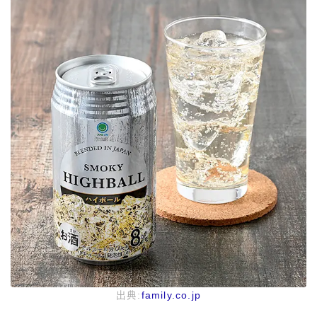
出典:
family.co.jp