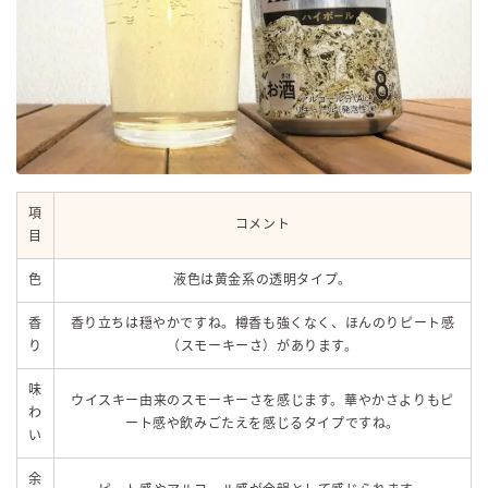
項
コメント
目
色
液色は黄金系の透明タイプ。
香
香り立ちは穏やかですね。樽香も強くなく、ほんのりピート感
り
（スモーキーさ）があります。
味
ウイスキー由来のスモーキーさを感じます。華やかさよりもピ
わ
ート感や飲みごたえを感じるタイプですね。
い
余