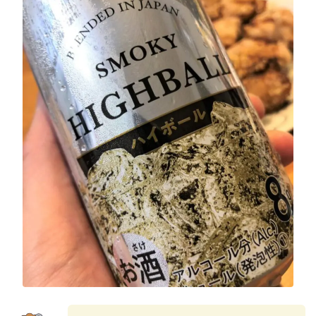
GREEN1/2（グリーンハーフ）
鏡月焼酎ハイ
アサヒ
贅沢搾り
樽ハイ倶楽部
ザ・レモンクラフト
ザ・カクテルクラフト
Slat(すらっと）
月庵
クリアクーラー
FRUITZER (フルーツァー）
サッポロ
濃いめのレモンサワー
三ツ星グレフルサワー