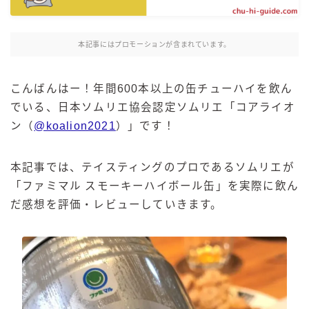
麒麟 発酵サワー
麹レモンサワー
本記事にはプロモーションが含まれています。
本搾り
スミノフ セルツァー
こんばんはー！年間600本以上の缶チューハイを飲ん
サントリー
でいる、日本ソムリエ協会認定ソムリエ「コアライオ
ン（
@koalion2021
）」です！
ー196℃ ストロングゼロ
ー196℃ 瞬間凍結
ー196℃ ザ・まるごと
本記事では、テイスティングのプロであるソムリエが
「ファミマル スモーキーハイボール缶」を実際に飲ん
CRAFT－196℃
だ感想を評価・レビューしていきます。
こだわり酒場
ほろよい
BAR Pomum（バー・ポームム）
角ハイボール
トリスハイボール
ジムビームハイボール