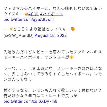
ファミマルのハイボール、なんの味もしないので追い
ウイスキー
#白角
#ハイボール
pic.twitter.com/qyaAlt5elH
—
ところにより福祉とウイスキー
(@SW_MandD)
August 18, 2022
先週飲んだけどレビューを忘れていたファミマルのス
モーキーハイボール。サントリー製
うーむ、、、まぁまぁかな。スモーキーさはさほどな
く、少し甘みつけて飲みやすくしたハイボール。レモ
ンは入ってなし
甘くするなら、レモンも入れて欲しいって思わない？
俺だけかな？辛口はストレートで良いが
pic.twitter.com/csl6XDykm6