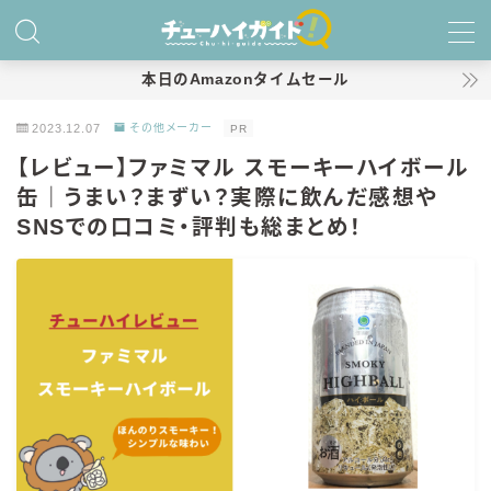
MENU
本日のAmazonタイムセール
2023.12.07
その他メーカー
PR
ホーム
【レビュー】ファミマル スモーキーハイボール
缶｜うまい？まずい？実際に飲んだ感想や
特集！
SNSでの口コミ・評判も総まとめ！
おすすめランキング！
商品レビュー
キリン
氷結
氷結 無糖
氷結 ストロング
麒麟特製サワー