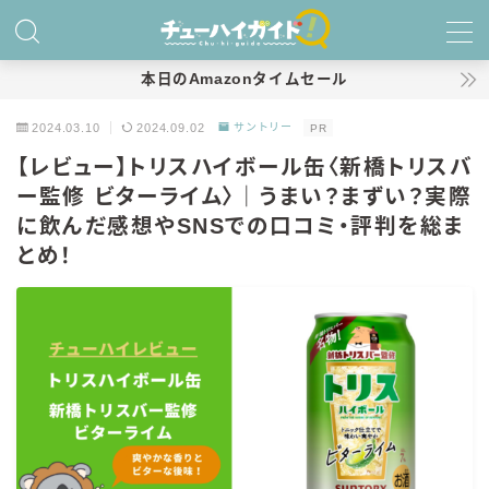
MENU
本日のAmazonタイムセール
2024.03.10
2024.09.02
サントリー
PR
ホーム
【レビュー】トリスハイボール缶〈新橋トリスバ
ー監修 ビターライム〉｜うまい？まずい？実際
特集！
に飲んだ感想やSNSでの口コミ・評判を総ま
おすすめランキング！
とめ！
商品レビュー
キリン
氷結
氷結 無糖
氷結 ストロング
麒麟特製サワー