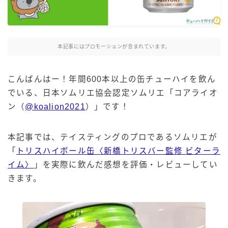
麒麟 発酵サワー
麹レモンサワー
本搾り
本記事にはプロモーションが含まれています。
スミノフ セルツァー
サントリー
こんばんはー！年間600本以上の缶チューハイを飲ん
でいる、日本ソムリエ協会認定ソムリエ「コアライオ
ー196℃ ストロングゼロ
ン（
@koalion2021
）」です！
ー196℃ 瞬間凍結
ー196℃ ザ・まるごと
本記事では、テイスティングのプロであるソムリエが
CRAFT－196℃
「
トリスハイボール缶〈新橋トリスバー監修 ビターラ
こだわり酒場
イム〉
」を実際に飲んだ感想を評価・レビューしてい
ほろよい
きます。
BAR Pomum（バー・ポームム）
角ハイボール
トリスハイボール
ジムビームハイボール