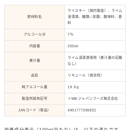
ウイスキー（国内製造）、ライム
原材料名
浸漬酒、糖類 / 炭酸、酸味料、香
料
アルコール分
7％
内容量
350ml
ライム浸漬酒使用（果汁量の記載
果汁量
なし）
品目
リキュール（発泡性）
純アルコール量
19.６g
製造所固有記号
＋WB ジャパンフーズ株式会社
JANコード（単品）
4901777396852
栄養成分表示（100ml当たり）は、以下の通りです。