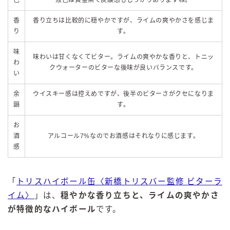
色
液色は黄金系で炭酸感もしっかりありますね。
香
香り立ちは比較的に穏やかですが、ライムの爽やかさを感じま
り
す。
味
味わいは甘くなくてビター。ライムの爽やかな香りと、トニッ
わ
クウォーターのビターな後味が良いバランスです。
い
余
ウイスキー感は控えめですが、後半のビターさがクセになりま
韻
す。
お
酒
アルコール7%なのでお酒感はそれなりに感じます。
感
「
トリスハイボール缶〈新橋トリスバー監修 ビターラ
イム〉
」は、
穏やかな香り立ちと、ライムの爽やかさ
が特徴的なハイボール
です。