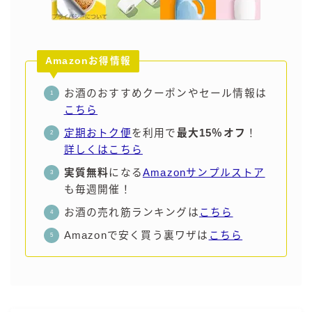
Amazonお得情報
お酒のおすすめクーポンやセール情報は
こちら
定期おトク便
を利用で
最大15％オフ
！
詳しくはこちら
実質無料
になる
Amazonサンプルストア
も毎週開催！
お酒の売れ筋ランキングは
こちら
Amazonで安く買う裏ワザは
こちら