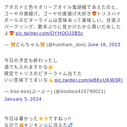
アボカドと色々オリーブオイル塩胡椒であえたのと、
ゴーヤの唐揚げ。ゴーヤの唐揚げ大好き
トリスハイ
ボールのビターライムは苦味あって美味しい。甘酒ス
パークリング、数年ぶりに見かけたから買いだめした
よ
pic.twitter.com/OYHOOJ3B5c
—
どんちゃん
(@hamham_don)
June 16, 2023
今日の予定も終わったし
酒でも入れますかな
限定でトリスのビターライム出てた
いい苦味でうまいな
pic.twitter.com/wBKxUKW3RI
— boo-boo(ぶーぶー) (@booboo410790021)
January 5, 2024
今日は暑かった
ですねっ!!
なので
キンキン
に冷えた