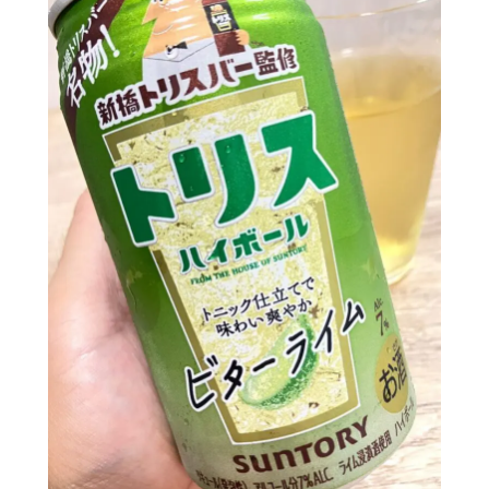
GREEN1/2（グリーンハーフ）
鏡月焼酎ハイ
アサヒ
贅沢搾り
樽ハイ倶楽部
ザ・レモンクラフト
ザ・カクテルクラフト
Slat(すらっと）
月庵
クリアクーラー
FRUITZER (フルーツァー）
サッポロ
濃いめのレモンサワー
三ツ星グレフルサワー