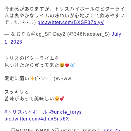
今更感がありますが、トリスハイボールのビターライ
ムは爽やかなライムの味わいが心地よくて飲みやすい
ですჱ̒⸝⸝•̀֊•́⸝⸝)
pic.twitter.com/BXSF37oiyV
— なおぞら＠cg_SF Day2 (@346Naoster_S)
July
1, 2023
トリスのビターライムを
見つけたから買って来た
限定に弱い
(´･▽･｀)ﾖﾜｯww
スッキリと
苦味があって美味しい
︎
#トリスハイボール
@uncle_torys
pic.twitter.com/4dluxSnx6X
— ♡ROMIHI＆NANA♡ (@nana_romihi)
June 25,