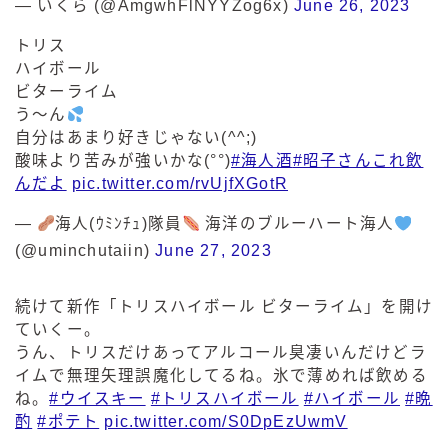
— いくら (@AmgwhFlNYYZog6x)
June 26, 2023
トリス
ハイボール
ビターライム
う～ん
自分はあまり好きじゃない(^^;)
酸味より苦みが強いかな(°°)
#海人酒
#昭子さんこれ飲
んだよ
pic.twitter.com/rvUjfXGotR
—
海人(ｳﾐﾝﾁｭ)隊員
海洋のブルーハート海人
(@uminchutaiin)
June 27, 2023
続けて新作「トリスハイボール ビターライム」を開け
ていくー。
うん、トリスだけあってアルコール臭凄いんだけどラ
イムで無理矢理誤魔化してるね。氷で薄めれば飲める
ね。
#ウイスキー
#トリスハイボール
#ハイボール
#晩
酌
#ポテト
pic.twitter.com/S0DpEzUwmV