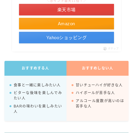
＼ポイント最大11倍！／
コカ・コーラ
楽天市場
檸檬堂
Amazon
オリオンビール
Yahooショッピング
WATTA
natura WATTA
ポチップ
ちゅらWATTA
合同酒精
おすすめする人
おすすめしない人
その他メーカー
食事と一緒に楽しみたい人
甘いチューハイが好きな人
素滴しぼり
ビターな後味を楽しんでみ
ハイボールが苦手な人
たい人
アルコール度数が高いのは
BARの味わいを楽しみたい
苦手な人
お得情報
人
Amazon
楽天