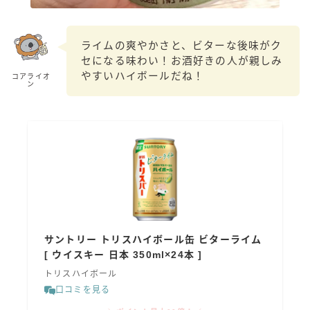
99.99（フォーナイン）
レモン・ザ・リッチ
ライムの爽やかさと、ビターな後味がク
男梅サワー
セになる味わい！お酒好きの人が親しみ
キレートレモンサワー
やすいハイボールだね！
コアライオ
ン
愛のスコールホワイトサワー
WATER SOUR(ウォーターサワ)
宝酒造
焼酎ハイボール
タカラCANチューハイ
宝焼酎のお茶割りシリーズ
寶「丸おろし」
サントリー トリスハイボール缶 ビターライム
極上レモンサワー
[ ウイスキー 日本 350ml×24本 ]
極上フルーツサワー
トリスハイボール
すみか
口コミを見る
タンチュー