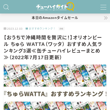
MENU
本日のAmazonタイムセール
2023.12.03
おすすめランキング！
PR
ホーム
【おうちで沖縄時間を贅沢に！】オリオンビー
ル ちゅら WATTA（ワッタ） おすすめ人気ラ
特集！
ンキング3選≪缶チューハイレビューまとめ
おすすめランキング！
≫（2022年7月17日更新）
商品レビュー
キリン
氷結
氷結 無糖
氷結 ストロング
麒麟特製サワー