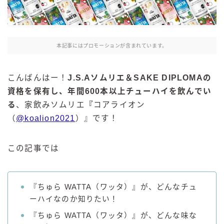
麒麟 発酵サワー
麹レモンサワー
本搾り
本記事にはプロモーションが含まれています。
スミノフ セルツァー
サントリー
こんばんはー！
J.S.Aソムリエ＆SAKE DIPLOMAの
資格を保有し、年間600本以上チューハイを飲んでい
ー196℃ ストロングゼロ
る
、家飲みソムリエ
『
コアライオン
ー196℃ 瞬間凍結
（
@koalion2021
）』です！
ー196℃ ザ・まるごと
CRAFT－196℃
この記事では
こだわり酒場
ほろよい
BAR Pomum（バー・ポームム）
『ちゅら WATTA（ワッタ）』が、どんなチュ
角ハイボール
ーハイなのか知りたい！
トリスハイボール
『ちゅら WATTA（ワッタ）』が、どんな味な
ジムビームハイボール