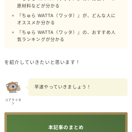
99.99（フォーナイン）
原材料などが分かる
レモン・ザ・リッチ
『ちゅら WATTA（ワッタ）』が、どんな人に
男梅サワー
オススメか分かる
キレートレモンサワー
『ちゅら WATTA（ワッタ）』の、おすすめ人
愛のスコールホワイトサワー
気ランキングが分かる
WATER SOUR(ウォーターサワ)
宝酒造
を紹介していきたいと思います！
焼酎ハイボール
タカラCANチューハイ
宝焼酎のお茶割りシリーズ
早速やっていきましょう！
寶「丸おろし」
コアライオ
極上レモンサワー
ン
極上フルーツサワー
すみか
本記事のまとめ
タンチュー