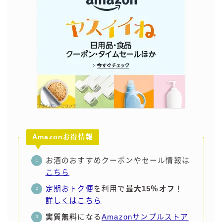
Amazonお得情報
お酒のおすすめクーポンやセール情報は
こちら
定期おトク便
を利用で
最大15％オフ
！
詳しくはこちら
実質無料
になる
Amazonサンプルストア