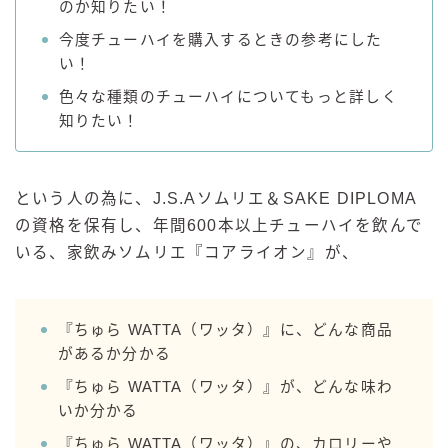
のか知りたい！
GREEN1/2（グリーンハーフ）
今度チューハイを購入するときの参考にした
鏡月焼酎ハイ
い！
アサヒ
色々な種類のチューハイについてもっと詳しく
知りたい！
贅沢搾り
樽ハイ倶楽部
ザ・レモンクラフト
という人の為に、J.S.Aソムリエ＆SAKE DIPLOMA
ザ・カクテルクラフト
の資格を保有し、年間600本以上チューハイを飲んで
Slat(すらっと）
いる、家飲みソムリエ『コアライオン』が、
月庵
クリアクーラー
『ちゅら WATTA（ワッタ）』に、どんな商品
FRUITZER (フルーツァー）
があるか分かる
サッポロ
『ちゅら WATTA（ワッタ）』が、どんな味わ
濃いめのレモンサワー
いか分かる
三ツ星グレフルサワー
『ちゅら WATTA（ワッタ）』の、カロリーや