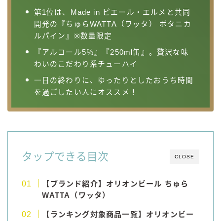
第1位は、Made in ピエール・エルメと共同
コカ・コーラ
開発の『ちゅらWATTA（ワッタ） ボタニカ
檸檬堂
ルパイン』※数量限定
オリオンビール
『アルコール5％』『250ml缶』。贅沢な味
わいのこだわり系チューハイ
WATTA
natura WATTA
一日の終わりに、ゆったりとしたおうち時間
を過ごしたい人にオススメ！
ちゅらWATTA
合同酒精
その他メーカー
素滴しぼり
タップできる目次
CLOSE
お得情報
【ブランド紹介】オリオンビール ちゅら
WATTA（ワッタ）
Amazon
楽天
【ランキング対象商品一覧】オリオンビー