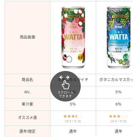
商品画像
商品名
ボタニカルライチ
ボタニカルマスカッ
Alc.
5%
5%
スクロール
できます
果汁量
5％
6％
オススメ度
(3.5 / 5.0)
(3.0 / 5.0)
通年/限定
通年
通年