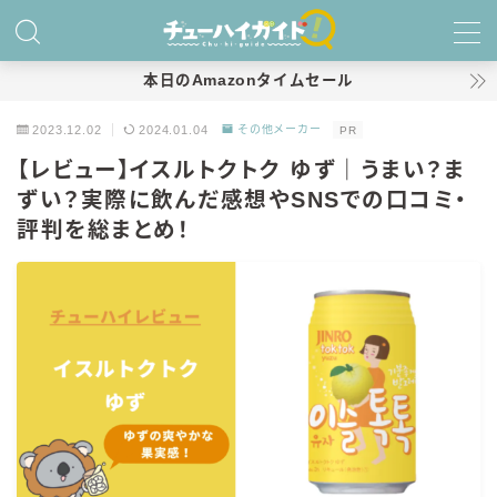
MENU
本日のAmazonタイムセール
2023.12.02
2024.01.04
その他メーカー
PR
ホーム
【レビュー】イスルトクトク ゆず｜うまい？ま
ずい？実際に飲んだ感想やSNSでの口コミ・
特集！
評判を総まとめ！
おすすめランキング！
商品レビュー
キリン
氷結
氷結 無糖
氷結 ストロング
麒麟特製サワー