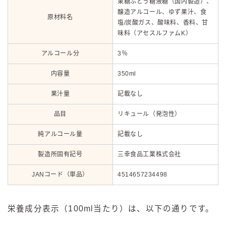
果糖ぶどう糖液糖（国内製造）、
醸造アルコール、ゆず果汁、食
原材料名
塩/炭酸ガス、酸味料、香料、甘
味料（アセスルファムK）
アルコール分
3％
内容量
350ml
果汁量
記載なし
品目
リキュール（発泡性）
純アルコール量
記載なし
製造所固有記号
三幸食品工業株式会社
JANコード（単品）
4514657234498
栄養成分表示（100ml当たり）は、以下の通りです。