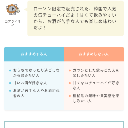
99.99（フォーナイン）
ローソン限定で販売された、韓国で人気
レモン・ザ・リッチ
の缶チューハイだよ！甘くて飲みやすい
男梅サワー
から、お酒が苦手な人でも楽しめ味わい
コアライオ
ン
だよ！
キレートレモンサワー
愛のスコールホワイトサワー
WATER SOUR(ウォーターサワ)
おすすめする人
おすすめしない人
宝酒造
焼酎ハイボール
おうちでゆったり過ごしな
ガツンとした飲みごたえを
タカラCANチューハイ
がら飲みたい人
楽しみたい人
宝焼酎のお茶割りシリーズ
甘いお酒が好きな人
甘くないチューハイが好き
な人
お酒が苦手な人やお酒初心
寶「丸おろし」
者の人
柑橘系の酸味や果実感を楽
極上レモンサワー
しみたい人
極上フルーツサワー
すみか
タンチュー