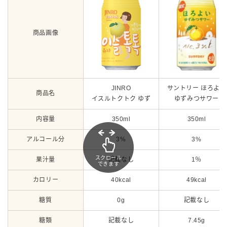
商品画像
JINRO
サントリー ほろよい
商品名
イスルトクトク ゆず
ゆずみつサワー
内容量
350ml
350ml
アルコール分
3%
3%
スクロール
果汁量
記載なし
1％
できます
カロリー
40kcal
49kcal
糖質
0g
記載なし
糖類
記載なし
7.45g