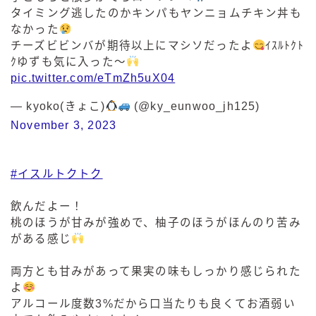
タイミング逃したのかキンパもヤンニョムチキン丼も
なかった
チーズビビンバが期待以上にマシソだったよ
ｲｽﾙﾄｸﾄ
ｸゆずも気に入った～
pic.twitter.com/eTmZh5uX04
— kyoko(きょこ)
(@ky_eunwoo_jh125)
November 3, 2023
#イスルトクトク
飲んだよー！
桃のほうが甘みが強めで、柚子のほうがほんのり苦み
がある感じ
両方とも甘みがあって果実の味もしっかり感じられた
よ
アルコール度数3%だから口当たりも良くてお酒弱い