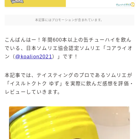
麒麟 発酵サワー
麹レモンサワー
本記事にはプロモーションが含まれています。
本搾り
スミノフ セルツァー
こんばんはー！年間600本以上の缶チューハイを飲ん
サントリー
でいる、日本ソムリエ協会認定ソムリエ「コアライオ
ン（
@koalion2021
）」です！
ー196℃ ストロングゼロ
ー196℃ 瞬間凍結
ー196℃ ザ・まるごと
本記事では、テイスティングのプロであるソムリエが
「
イスルトクトク ゆず」を実際に飲んだ感想を評価・
CRAFT－196℃
レビューしていきます。
こだわり酒場
ほろよい
BAR Pomum（バー・ポームム）
角ハイボール
トリスハイボール
ジムビームハイボール