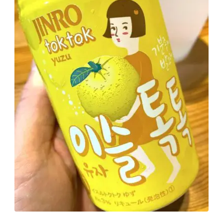
GREEN1/2（グリーンハーフ）
鏡月焼酎ハイ
アサヒ
贅沢搾り
樽ハイ倶楽部
ザ・レモンクラフト
ザ・カクテルクラフト
Slat(すらっと）
月庵
クリアクーラー
FRUITZER (フルーツァー）
サッポロ
濃いめのレモンサワー
三ツ星グレフルサワー