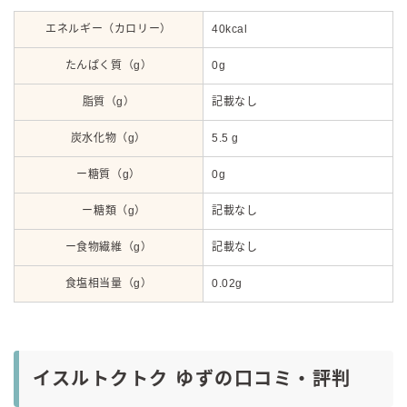
エネルギー（カロリー）
40kcal
たんぱく質（g）
0g
脂質（g）
記載なし
炭水化物（g）
5.5 g
ー糖質（g）
0g
ー糖類（g）
記載なし
ー食物繊維（g）
記載なし
食塩相当量（g）
0.02g
イスルトクトク ゆずの口コミ・評判