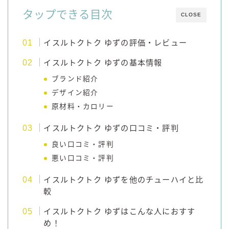
タップできる目次
コカ・コーラ
CLOSE
檸檬堂
イスルトクトク ゆずの評価・レビュー
オリオンビール
イスルトクトク ゆずの基本情報
WATTA
ブランド紹介
natura WATTA
デザイン紹介
ちゅらWATTA
原材料・カロリー
合同酒精
イスルトクトク ゆずの口コミ・評判
その他メーカー
良い口コミ・評判
素滴しぼり
悪い口コミ・評判
イスルトクトク ゆずを他のチューハイと比
お得情報
較
Amazon
イスルトクトク ゆずはこんな人におすす
楽天
め！