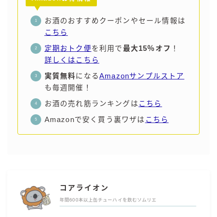
お酒のおすすめクーポンやセール情報は
こちら
定期おトク便
を利用で
最大15％オフ
！
詳しくはこちら
実質無料
になる
Amazonサンプルストア
も毎週開催！
お酒の売れ筋ランキングは
こちら
Amazonで安く買う裏ワザは
こちら
コアライオン
年間600本以上缶チューハイを飲むソムリエ