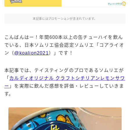
麒麟 発酵サワー
麹レモンサワー
本記事にはプロモーションが含まれています。
本搾り
スミノフ セルツァー
こんばんはー！年間600本以上の缶チューハイを飲ん
サントリー
でいる、日本ソムリエ協会認定ソムリエ「コアライオ
ン（
@koalion2021
）」です！
ー196℃ ストロングゼロ
ー196℃ 瞬間凍結
ー196℃ ザ・まるごと
本記事では、テイスティングのプロであるソムリエが
「
カルディオリジナル クラフトシチリアンレモンサワ
CRAFT－196℃
ー
」を実際に飲んだ感想を評価・レビューしていきま
こだわり酒場
す。
ほろよい
BAR Pomum（バー・ポームム）
角ハイボール
トリスハイボール
ジムビームハイボール