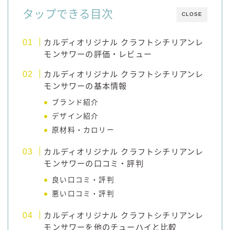
タップできる目次
コカ・コーラ
CLOSE
檸檬堂
カルディオリジナル クラフトシチリアンレ
オリオンビール
モンサワーの評価・レビュー
WATTA
カルディオリジナル クラフトシチリアンレ
natura WATTA
モンサワーの基本情報
ちゅらWATTA
ブランド紹介
デザイン紹介
合同酒精
原材料・カロリー
その他メーカー
カルディオリジナル クラフトシチリアンレ
素滴しぼり
モンサワーの口コミ・評判
良い口コミ・評判
お得情報
悪い口コミ・評判
Amazon
カルディオリジナル クラフトシチリアンレ
楽天
モンサワーを他のチューハイと比較