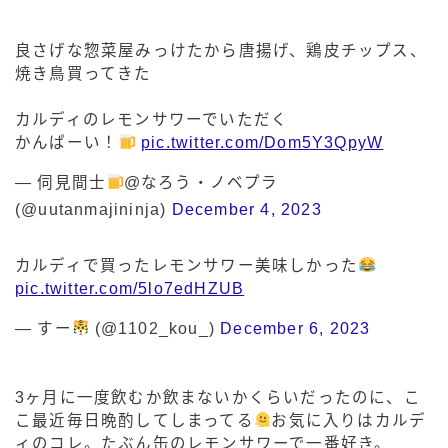
良さげな惣菜屋みっけたから唐揚げ、鶏皮チップス、
焼き鳥買ってきた
カルディのレモンサワーでいただく
かんぱーい！
pic.twitter.com/Dom5Y3QpyW
— 伺見間士
@なろう・ノベプラ
(@uutanmajininja)
December 4, 2023
カルディで買ったレモンサワー美味しかった
pic.twitter.com/5lo7edHZUB
— すー
(@1102_kou_)
December 6, 2023
3ヶ月に一度飲むか飲まないかくらいだったのに、こ
こ最近毎日晩酌してしまってる
お気に入りはカルデ
ィのコレ。たぶん缶のレモンサワーで一番好き。