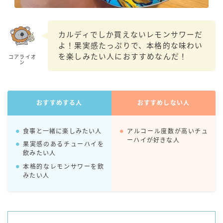
99.99（フォーナイン）
レモン・ザ・リッチ
カルディでしか買えないレモンサワーだ
男梅サワー
よ！果実感たっぷりで、本格的な味わい
キレートレモンサワー
を楽しみたい人におすすめなんだ！
コアライオ
ン
愛のスコールホワイトサワー
WATER SOUR(ウォーターサワ)
宝酒造
おすすめする人
おすすめしない人
焼酎ハイボール
タカラCANチューハイ
食事と一緒に楽しみたい人
アルコール度数が高いチュ
ーハイが好きな人
宝焼酎のお茶割りシリーズ
果実感のあるチューハイを
飲みたい人
寶「丸おろし」
本格的なレモンサワーを飲
極上レモンサワー
みたい人
極上フルーツサワー
すみか
タンチュー