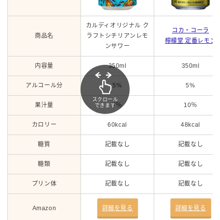
カルディオリジナル ク
コカ・コーラ
商品名
ラフトシチリアンレモ
檸檬堂 定番レモン
ンサワー
内容量
350ml
350ml
アルコール分
5%
5%
スクロール
果汁量
7％
10％
できます
カロリー
60kcal
48kcal
糖質
記載なし
記載なし
糖類
記載なし
記載なし
プリン体
記載なし
記載なし
Amazon
詳細を見る
詳細を見る