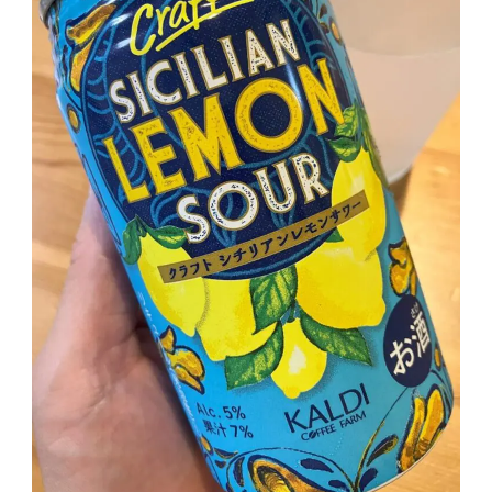
GREEN1/2（グリーンハーフ）
鏡月焼酎ハイ
アサヒ
贅沢搾り
樽ハイ倶楽部
ザ・レモンクラフト
ザ・カクテルクラフト
Slat(すらっと）
月庵
クリアクーラー
FRUITZER (フルーツァー）
サッポロ
濃いめのレモンサワー
三ツ星グレフルサワー