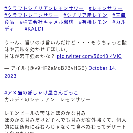
#クラフトシチリアンレモンサワー
#レモンサワー
#クラフトレモンサワー
#シチリア産レモン
#三幸
食品
#株式会社キャメル珈琲
#有機レモン
#カル
ディ
#KALDI
う〜ん、旨いのは旨いんだけど・・・もうちょっと酸
味や苦味を効かせてほしい。
甘味が若干強めかな？
pic.twitter.com/56x43l4VIC
— アイル (@v9HF2aMoBJBvHGE)
October 14,
2023
#アメ猫のぽしゃけ屋さんごっこ
カルディのシチリアン レモンサワー
レモンピールの苦味とほのかな甘み
ほのかな甘みだけどそれでも甘みが案外強くて、個人
的には飯時に呑むんじゃなくて食べ終わってデザート