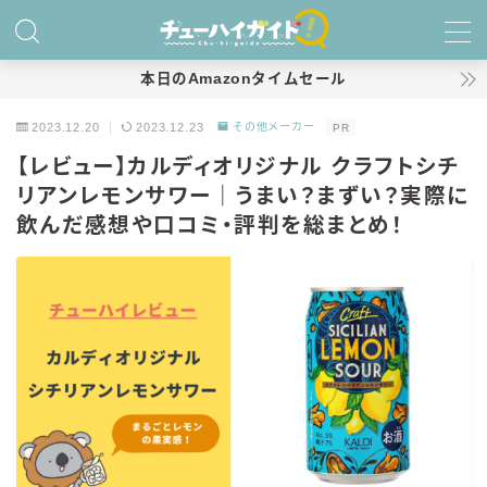
MENU
本日のAmazonタイムセール
2023.12.20
2023.12.23
その他メーカー
PR
ホーム
【レビュー】カルディオリジナル クラフトシチ
リアンレモンサワー｜うまい？まずい？実際に
特集！
飲んだ感想や口コミ・評判を総まとめ！
おすすめランキング！
商品レビュー
キリン
氷結
氷結 無糖
氷結 ストロング
麒麟特製サワー