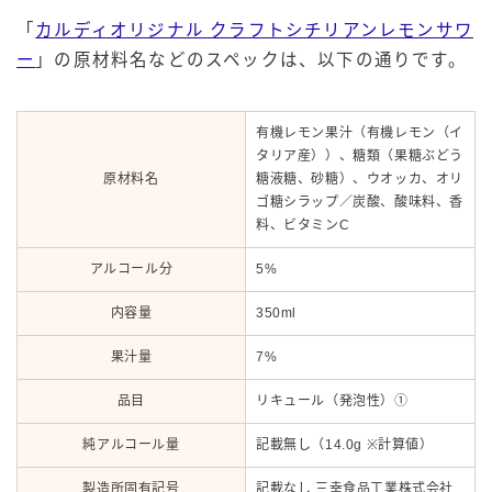
「
カルディオリジナル クラフトシチリアンレモンサワ
ー
」の原材料名などのスペックは、以下の通りです。
有機レモン果汁（有機レモン（イ
タリア産））、糖類（果糖ぶどう
原材料名
糖液糖、砂糖）、ウオッカ、オリ
ゴ糖シラップ／炭酸、酸味料、香
料、ビタミンC
アルコール分
5%
内容量
350ml
果汁量
7%
品目
リキュール（発泡性）①
純アルコール量
記載無し（14.0g ※計算値）
製造所固有記号
記載なし 三幸食品工業株式会社