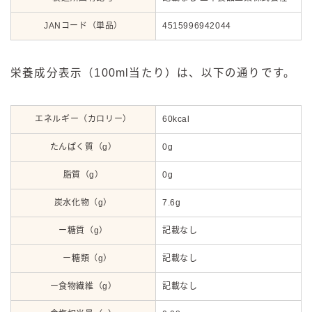
JANコード（単品）
4515996942044
栄養成分表示（100ml当たり）は、以下の通りです。
エネルギー（カロリー）
60kcal
たんぱく質（g）
0g
脂質（g）
0g
炭水化物（g）
7.6g
ー糖質（g）
記載なし
ー糖類（g）
記載なし
ー食物繊維（g）
記載なし